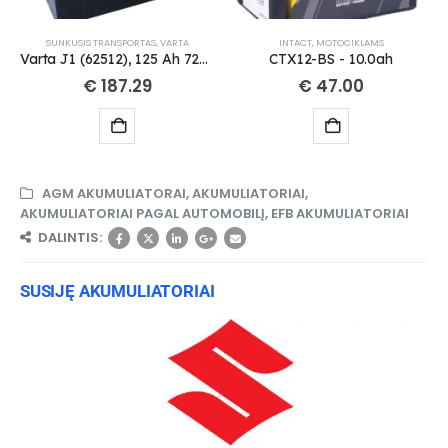
SUNKUSIS TRANSPORTAS
,
VARTA
INTACT
,
MOTOCIKLAMS
Varta J1 (62512), 125 Ah 720 A EN 12V
CTX12-BS - 10.0ah
€
187.29
€
47.00
AGM AKUMULIATORAI
,
AKUMULIATORIAI
,
AKUMULIATORIAI PAGAL AUTOMOBILĮ
,
EFB AKUMULIATORIAI
DALINTIS:
SUSIJĘ AKUMULIATORIAI