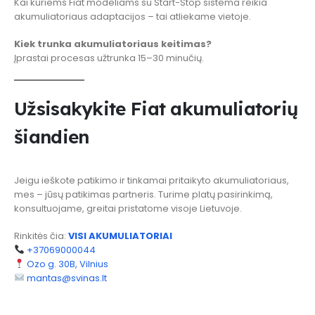
Kai kuriems Fiat modeliams su Start-Stop sistema reikia
akumuliatoriaus adaptacijos – tai atliekame vietoje.
Kiek trunka akumuliatoriaus keitimas?
Įprastai procesas užtrunka 15–30 minučių.
Užsisakykite Fiat akumuliatorių
šiandien
Jeigu ieškote patikimo ir tinkamai pritaikyto akumuliatoriaus,
mes – jūsų patikimas partneris. Turime platų pasirinkimą,
konsultuojame, greitai pristatome visoje Lietuvoje.
Rinkitės čia:
VISI AKUMULIATORIAI
+37069000044
Ozo g. 30B, Vilnius
mantas@svinas.lt