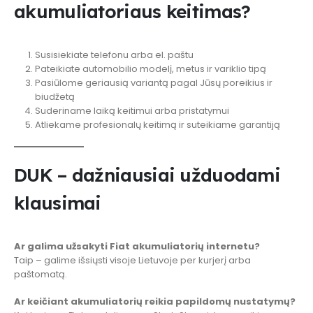
akumuliatoriaus keitimas?
Susisiekiate telefonu arba el. paštu
Pateikiate automobilio modelį, metus ir variklio tipą
Pasiūlome geriausią variantą pagal Jūsų poreikius ir
biudžetą
Suderiname laiką keitimui arba pristatymui
Atliekame profesionalų keitimą ir suteikiame garantiją
DUK – dažniausiai užduodami
klausimai
Ar galima užsakyti Fiat akumuliatorių internetu?
Taip – galime išsiųsti visoje Lietuvoje per kurjerį arba
paštomatą.
Ar keičiant akumuliatorių reikia papildomų nustatymų?