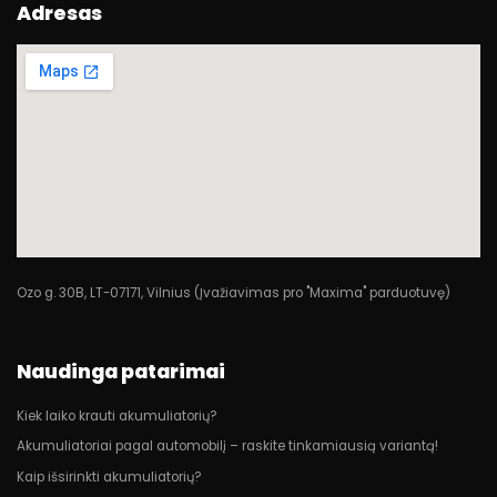
Adresas
Ozo g. 30B, LT-07171, Vilnius (Įvažiavimas pro "Maxima" parduotuvę)
Naudinga patarimai
Kiek laiko krauti akumuliatorių?
Akumuliatoriai pagal automobilį – raskite tinkamiausią variantą!
Kaip išsirinkti akumuliatorių?