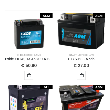
AGM
AGM
EXIDE
,
MOTOCIKLAMS
INTACT
,
MOTOCIKLAMS
Exide EK131, 13 Ah 200 A EN 12V AGM
CT7B-BS - 6.5ah
€
50.90
€
27.00
GEL
AGM