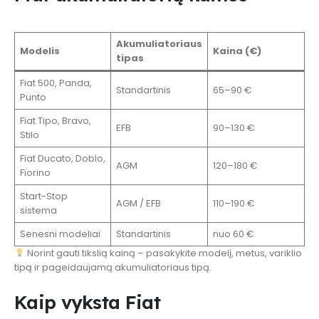
Akumuliatoriaus
Modelis
Kaina (€)
tipas
Fiat 500, Panda,
Standartinis
65–90 €
Punto
Fiat Tipo, Bravo,
EFB
90–130 €
Stilo
Fiat Ducato, Doblo,
AGM
120–180 €
Fiorino
Start-Stop
AGM / EFB
110–190 €
sistema
Senesni modeliai
Standartinis
nuo 60 €
Norint gauti tikslią kainą – pasakykite modelį, metus, variklio
tipą ir pageidaujamą akumuliatoriaus tipą.
Kaip vyksta Fiat