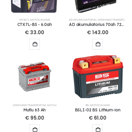
INTACT
,
MOTOCIKLAMS
AD AKUMULIATORIAI
,
LENGVASIS TRANSPORTAS
CTX7L-BS - 6.0ah
AD akumuliatorius 70ah 720A 277x174x190mm
€
33.00
€
143.00
LENGVASIS TRANSPORTAS
,
MUTLU
BS
,
MOTOCIKLAMS
Mutlu 63 Ah
BSLI-02 BS Lithium-ion
€
95.00
€
61.00