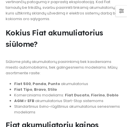
vertinančių patogumą ir paprastą eksploataciją. Kad Fiat
tarnautų be trikdžių, svarbu pasirinkti tinkamą akumuliatorių,
kuris užtikrintų sklandų užvedimą ir elektros sistemų darbą bet
kokiomis oro sąlygomis.
Kokius Fiat akumuliatorius
siūlome?
Siūlome platų akumuliatorių pasirinkimą tiek kasdieniams
miesto automobiliams, tiek galingesniems modeliams. Mūsų
asortimente rasite:
Fiat 500
,
Panda
,
Punto
akumuliatorius
Fiat Tipo
,
Bravo
,
Stilo
Komerciniams modeliams:
Fiat Ducato
,
Fiorino
,
Doblo
AGM
ir
EFB
akumuliatorius Start-Stop sistemoms
Standartinius švino-rūgštinius akumuliatorius senesniems
modeliams
Fiat akumuliatorių kainos