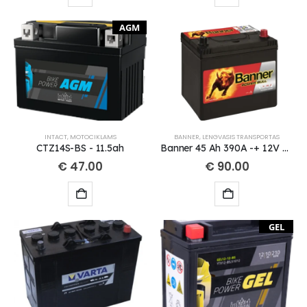
AGM
INTACT
,
MOTOCIKLAMS
BANNER
,
LENGVASIS TRANSPORTAS
CTZ14S-BS - 11.5ah
Banner 45 Ah 390A -+ 12V Power akumuliatorius 238x129x203/225mm
€
47.00
€
90.00
GEL