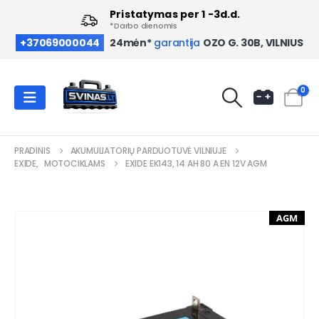
Pristatymas per 1 -3d.d.
*Darbo dienomis
OZO G. 30B, VILNIUS
+37069000044
24mėn*
garantija
0
PRADINIS
AKUMULIATORIŲ PARDUOTUVĖ VILNIUJE
EXIDE
,
MOTOCIKLAMS
EXIDE EK143, 14 AH 80 A EN 12V AGM
AGM