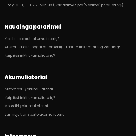
Ozo g. 30B, LT-07171, Vilnius (Įvažiavimas pro "Maxima" parduotuvę)
Naudinga patarimai
Kiek laiko krauti akumuliatorių?
Akumuliatoriai pagal automobilį – raskite tinkamiausią variantą!
Kaip išsirinkti akumuliatorių?
Akumuliatoriai
Automobilių akumuliatoriai
Kaip išsirinkti akumuliatorių?
Motociklų akumuliatoriai
Sunkiojo transporto akumuliatoriai