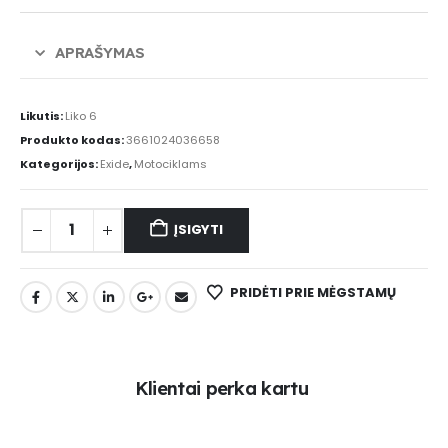
APRAŠYMAS
Likutis:
Liko 6
Produkto kodas:
3661024036658
Kategorijos:
Exide
,
Motociklams
ĮSIGYTI
PRIDĖTI PRIE MĖGSTAMŲ
K
l
i
e
n
t
a
i
p
e
r
k
a
k
a
r
t
u