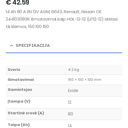
€
42.59
14 Ah 80 A EN 12V AGM, EK143, Renault, Nissan OE
244103090R išmatavimai kaip HGL-12-12 (LP12-12) skiriasi
tik klemos, 150 100 100
SPECIFIKACIJA
Svoris
4.2 kg
Išmatavimai
150 × 100 × 100 mm
Gamintojas
Exide
Įtampa (V)
12
Startinė srovė (A)
80
Talpa (Ah)
14