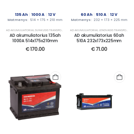
135
Ah
1000
A
12
V
60
Ah
510
A
12
V
Matmenys:
514 × 175 × 210 mm
Matmenys:
232 × 173 × 225 mm
AD AKUMULIATORIAI
,
SUNKUSIS TRANSPORTAS
AD AKUMULIATORIAI
,
LENGVASIS TRANSPORTAS
AD akumuliatorius 135ah
AD akumuliatorius 60ah
1000A 514x175x210mm
510A 232x173x225mm
€
170.00
€
71.00