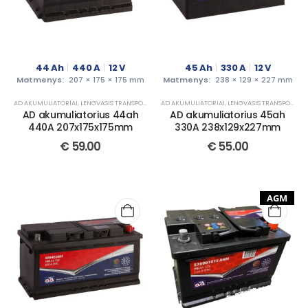
44
Ah
440
A
12
V
45
Ah
330
A
12
V
Matmenys:
207 × 175 × 175 mm
Matmenys:
238 × 129 × 227 mm
AD AKUMULIATORIAI
,
LENGVASIS TRANSPORTAS
AD AKUMULIATORIAI
,
LENGVASIS TRANSPORTAS
AD akumuliatorius 44ah
AD akumuliatorius 45ah
440A 207x175x175mm
330A 238x129x227mm
€
59.00
€
55.00
AGM