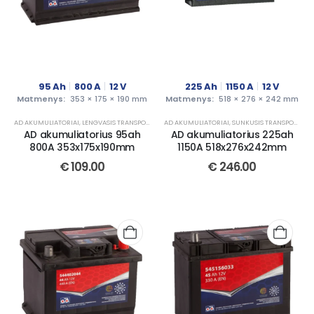
95
Ah
800
A
12
V
225
Ah
1150
A
12
V
Matmenys:
353 × 175 × 190 mm
Matmenys:
518 × 276 × 242 mm
AD AKUMULIATORIAI
,
LENGVASIS TRANSPORTAS
AD AKUMULIATORIAI
,
SUNKUSIS TRANSPORTAS
AD akumuliatorius 95ah
AD akumuliatorius 225ah
800A 353x175x190mm
1150A 518x276x242mm
€
109.00
€
246.00