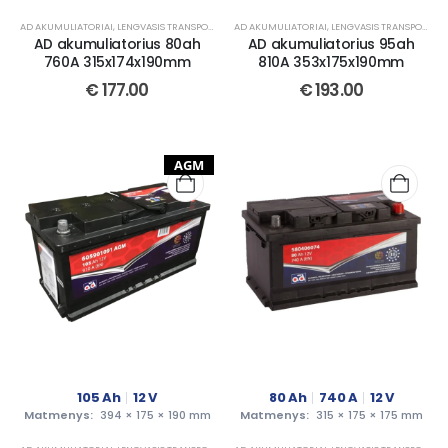
AD AKUMULIATORIAI
,
LENGVASIS TRANSPORTAS
AD AKUMULIATORIAI
,
LENGVASIS TRANSPORTAS
AD akumuliatorius 80ah
AD akumuliatorius 95ah
760A 315x174x190mm
810A 353x175x190mm
€
177.00
€
193.00
AGM
105
Ah
12
V
80
Ah
740
A
12
V
Matmenys:
394 × 175 × 190 mm
Matmenys:
315 × 175 × 175 mm