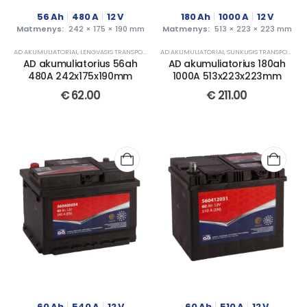
56
Ah
480
A
12
V
180
Ah
1000
A
12
V
Matmenys:
242 × 175 × 190 mm
Matmenys:
513 × 223 × 223 mm
AD AKUMULIATORIAI
,
LENGVASIS TRANSPORTAS
AD AKUMULIATORIAI
,
SUNKUSIS TRANSPORTAS
AD akumuliatorius 56ah
AD akumuliatorius 180ah
480A 242x175x190mm
1000A 513x223x223mm
€
62.00
€
211.00
60
Ah
540
A
12
V
60
Ah
510
A
12
V