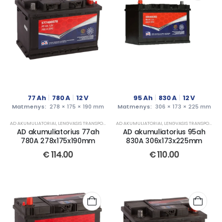
77
Ah
780
A
12
V
95
Ah
830
A
12
V
Matmenys:
278 × 175 × 190 mm
Matmenys:
306 × 173 × 225 mm
AD AKUMULIATORIAI
,
LENGVASIS TRANSPORTAS
AD AKUMULIATORIAI
,
LENGVASIS TRANSPORTAS
AD akumuliatorius 77ah
AD akumuliatorius 95ah
780A 278x175x190mm
830A 306x173x225mm
€
114.00
€
110.00