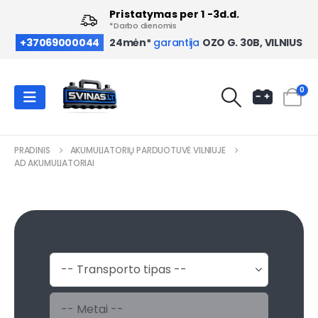
Pristatymas per 1 -3d.d.
*Darbo dienomis
OZO G. 30B, VILNIUS
+37069000044
24mėn*
garantija
0
PRADINIS
AKUMULIATORIŲ PARDUOTUVĖ VILNIUJE
AD AKUMULIATORIAI