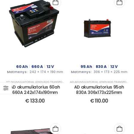
60
Ah
660
A
12
V
95
Ah
830
A
12
V
Matmenys:
242 × 174 × 190 mm
Matmenys:
306 × 173 × 225 mm
AD AKUMULIATORIAI
,
LENGVASIS TRANSPORTAS
AD AKUMULIATORIAI
,
LENGVASIS TRANSPORTAS
AD akumuliatorius 60ah
AD akumuliatorius 95ah
660A 242x174x190mm
830A 306x173x225mm
€
133.00
€
110.00