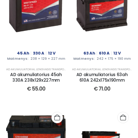
45
Ah
330
A
12
V
63
Ah
610
A
12
V
Matmenys:
238 × 129 × 227 mm
Matmenys:
242 × 175 × 190 mm
AD AKUMULIATORIAI
,
LENGVASIS TRANSPORTAS
AD AKUMULIATORIAI
,
LENGVASIS TRANSPORTAS
AD akumuliatorius 45ah
AD akumuliatorius 63ah
330A 238x129x227mm
610A 242x175x190mm
€
55.00
€
71.00