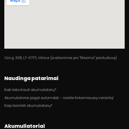
Ozo g. 30B, LT-07171, Vilnius (Įvažiavimas pro "Maxima" parduotuvę)
Naudinga patarimai
Kiek laiko krauti akumuliatorių?
Akumuliatoriai pagal automobilį – raskite tinkamiausią variantą!
Kaip išsirinkti akumuliatorių?
Akumuliatoriai