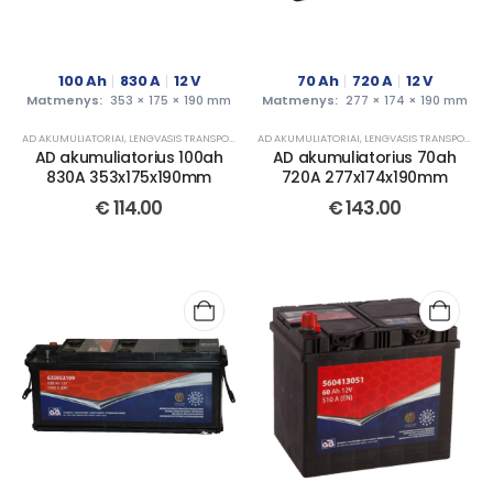
100
Ah
830
A
12
V
70
Ah
720
A
12
V
Matmenys:
353 × 175 × 190 mm
Matmenys:
277 × 174 × 190 mm
AD AKUMULIATORIAI
,
LENGVASIS TRANSPORTAS
AD AKUMULIATORIAI
,
LENGVASIS TRANSPORTAS
AD akumuliatorius 100ah
AD akumuliatorius 70ah
830A 353x175x190mm
720A 277x174x190mm
€
114.00
€
143.00