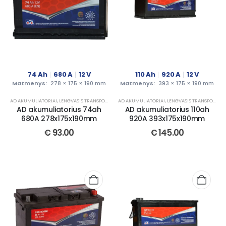
74
Ah
680
A
12
V
110
Ah
920
A
12
V
Matmenys:
278 × 175 × 190 mm
Matmenys:
393 × 175 × 190 mm
AD AKUMULIATORIAI
,
LENGVASIS TRANSPORTAS
AD AKUMULIATORIAI
,
LENGVASIS TRANSPORTAS
AD akumuliatorius 74ah
AD akumuliatorius 110ah
680A 278x175x190mm
920A 393x175x190mm
€
93.00
€
145.00