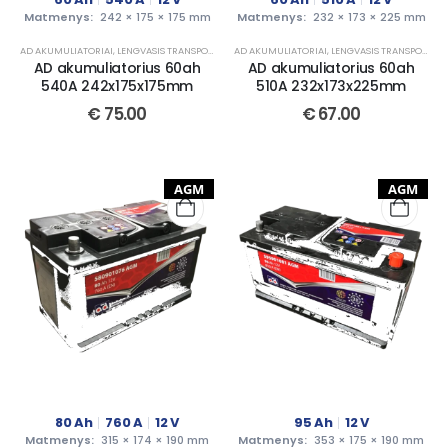
Matmenys:
242 × 175 × 175 mm
Matmenys:
232 × 173 × 225 mm
AD AKUMULIATORIAI
,
LENGVASIS TRANSPORTAS
AD AKUMULIATORIAI
,
LENGVASIS TRANSPORTAS
AD akumuliatorius 60ah
AD akumuliatorius 60ah
540A 242x175x175mm
510A 232x173x225mm
€
75.00
€
67.00
AGM
AGM
80
Ah
760
A
12
V
95
Ah
12
V
Matmenys:
315 × 174 × 190 mm
Matmenys:
353 × 175 × 190 mm