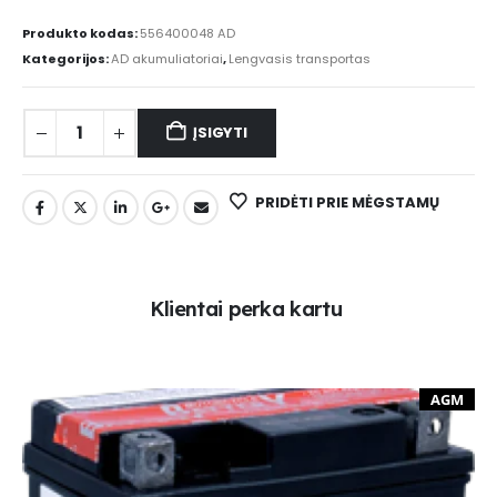
Produkto kodas:
556400048 AD
Kategorijos:
AD akumuliatoriai
,
Lengvasis transportas
ĮSIGYTI
PRIDĖTI PRIE MĖGSTAMŲ
K
l
i
e
n
t
a
i
p
e
r
k
a
k
a
r
t
u
AGM