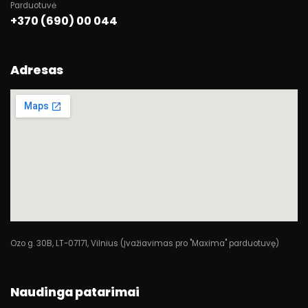
Parduotuvė
+370 (690) 00 044
Adresas
Ozo g. 30B, LT-07171, Vilnius (Įvažiavimas pro "Maxima" parduotuvę)
Naudinga patarimai