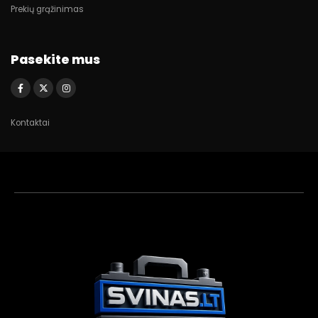
Prekių grąžinimas
Pasekite mus
Kontaktai
Akumuliatorių
asistentas
Aktyvus dabar