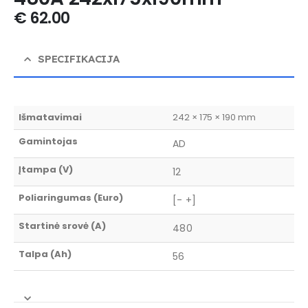
€
62.00
SPECIFIKACIJA
Išmatavimai
242 × 175 × 190 mm
Gamintojas
AD
Įtampa (V)
12
Poliaringumas (Euro)
[- +]
Startinė srovė (A)
480
Talpa (Ah)
56