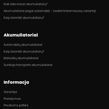
Kiek laiko krauti akumuliatorių?
Akumuliatoriai pagal automobilį – raskite tinkamiausią variantą!
Kaip išsirinkti akumuliatorių?
Akumuliatoriai
Automobilių akumuliatoriai
Kaip išsirinkti akumuliatorių?
Motociklų akumuliatoriai
Sunkiojo transporto akumuliatoriai
Informacja
Garantija
Pristatymas
Privatumo poltika