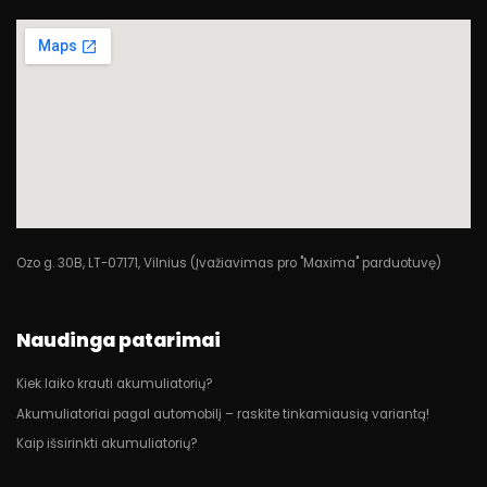
Ozo g. 30B, LT-07171, Vilnius (Įvažiavimas pro "Maxima" parduotuvę)
Naudinga patarimai
Kiek laiko krauti akumuliatorių?
Akumuliatoriai pagal automobilį – raskite tinkamiausią variantą!
Kaip išsirinkti akumuliatorių?