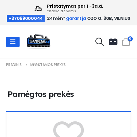
Pristatymas per 1 -3d.d.
*Darbo dienomis
OZO G. 30B, VILNIUS
+37069000044
24mėn*
garantija
0
PRADINIS
MĖGSTAMOS PREKĖS
Pamėgtos prekės