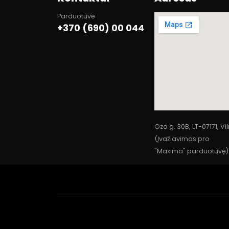
Parduotuvė
+370 (690) 00 044
Ozo g. 30B, LT-07171, Vi
(Įvažiavimas pro
"Maxima" parduotuvę)