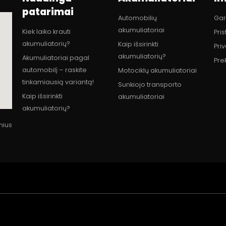
patarimai
Automobilių
Gar
akumuliatoriai
Kiek laiko krauti
Pri
akumuliatorių?
Kaip išsirinkti
Pri
akumuliatorių?
Akumuliatoriai pagal
Pre
automobilį – raskite
Motociklų akumuliatoriai
tinkamiausią variantą!
Sunkiojo transporto
Kaip išsirinkti
akumuliatoriai
akumuliatorių?
lnius