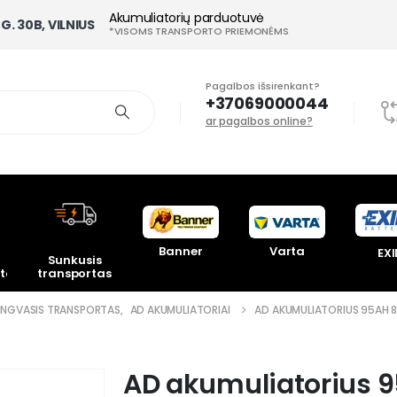
Akumuliatorių parduotuvė
G. 30B, VILNIUS
*VISOMS TRANSPORTO PRIEMONĖMS
Pagalbos išsirenkant?
+37069000044
ar pagalbos online?
Banner
Varta
EXI
Sunkusis
toriai
transportas
ENGVASIS TRANSPORTAS
,
AD AKUMULIATORIAI
AD AKUMULIATORIUS 95AH 
AD akumuliatorius 