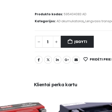
Produkto kodas:
595404083 AD
Kategorijos:
AD akumuliatoriai
,
Lengvasis transp
ĮSIGYTI
PRIDĖTI PRI
K
l
i
e
n
t
a
i
p
e
r
k
a
k
a
r
t
u