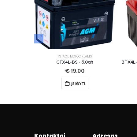
INTACT
,
MOTOCIKLAMS
CTX4L-BS - 3.0ah
€
19.00
ĮSIGYTI
Kontaktai
Adresas