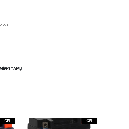
ortas
E MĖGSTAMŲ
GEL
GEL