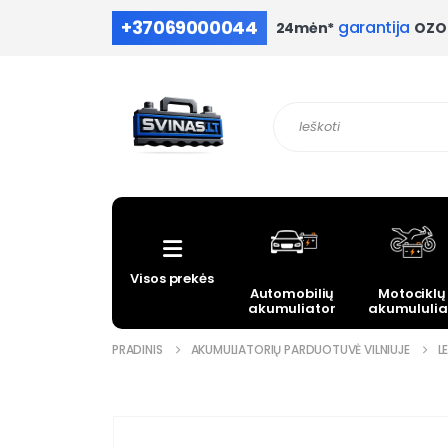
+37069000044
garantija
OZO 
24mėn*
Visos prekės
Automobilių
Motociklų
akumuliatoriai
akumululia
PRADINIS
AKUMULIATORIŲ PARDUOTUVĖ VILNIUJE
L