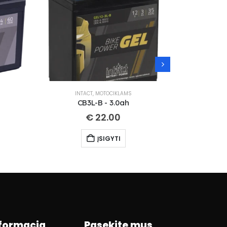
INTACT
,
MOTOCIKLAMS
IN
CB3L-B - 3.0ah
CT
€
22.00
ĮSIGYTI
formacja
Pasekite mus