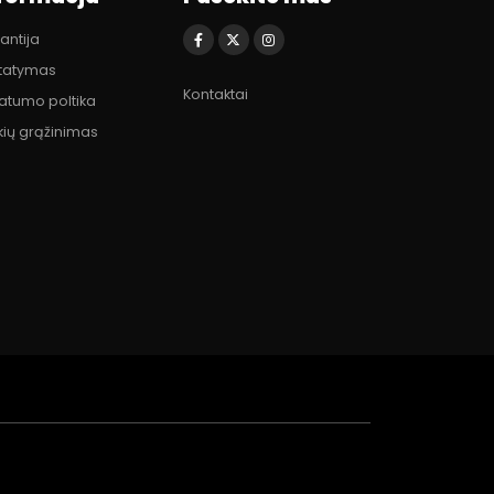
antija
statymas
Kontaktai
vatumo poltika
kių grąžinimas