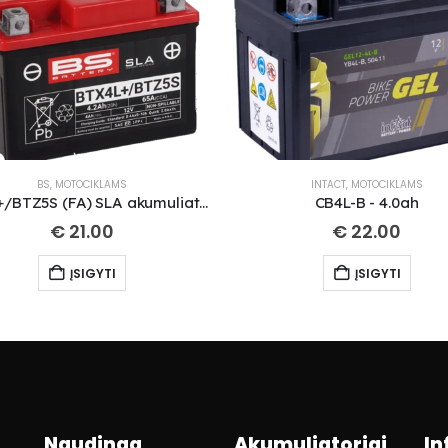
BS
,
MOTOCIKLAMS
INTACT
,
MOTOCIKLAMS
BTX4L+/BTZ5S (FA) SLA akumuliatorius
CB4L-B - 4.0ah
€
21.00
€
22.00
ĮSIGYTI
ĮSIGYTI
Naudinga
Akumuliatoriai
In