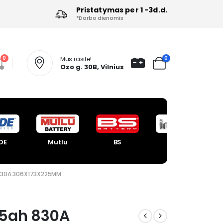
Pristatymas per 1 -3d.d.
*Darbo dienomis
0
0
Mus rasite!
Ozo g. 30B, Vilnius
DE
Mutlu
BS
Intact
830A 306X173X225MM
95ah 830A