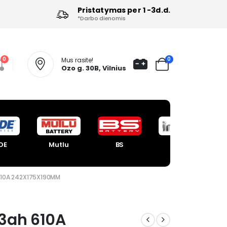
Pristatymas per 1 -3d.d.
*Darbo dienomis
0
0
Mus rasite!
Ozo g. 30B, Vilnius
DE
Mutlu
BS
Intact
610A 242X175X190MM
3ah 610A