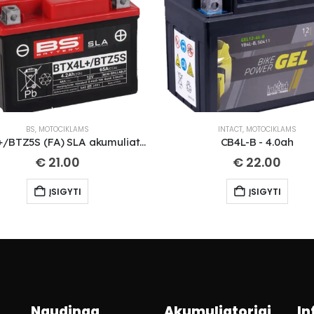
BS
,
MOTOCIKLAMS
INTACT
,
MOTOCIKLAMS
BTX4L+/BTZ5S (FA) SLA akumuliatorius
CB4L-B - 4.0ah
€
21.00
€
22.00
ĮSIGYTI
ĮSIGYTI
Naudinga
Akumuliatoriai
In