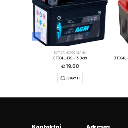
INTACT
,
MOTOCIKLAMS
CTX4L-BS - 3.0ah
€
19.00
ĮSIGYTI
Kontaktai
Adresas