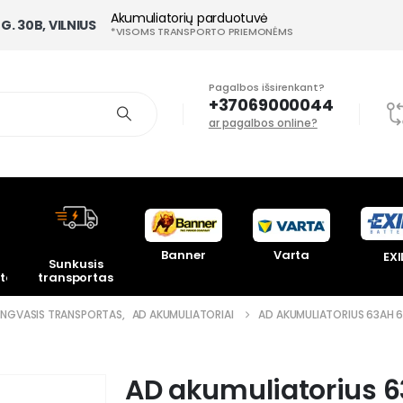
Akumuliatorių parduotuvė
G. 30B, VILNIUS
*VISOMS TRANSPORTO PRIEMONĖMS
Pagalbos išsirenkant?
+37069000044
ar pagalbos online?
Banner
Varta
EXI
Sunkusis
toriai
transportas
ENGVASIS TRANSPORTAS
,
AD AKUMULIATORIAI
AD AKUMULIATORIUS 63AH 
AD akumuliatorius 6