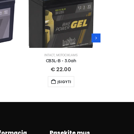
INTACT
,
MOTOCIKLAMS
IN
CB3L-B - 3.0ah
CT
€
22.00
ĮSIGYTI
formacja
Pasekite mus