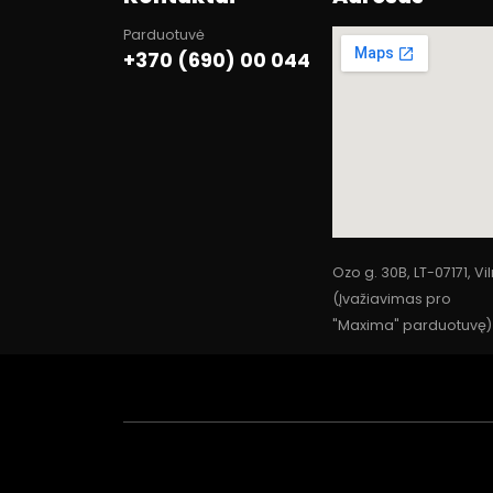
Parduotuvė
+370 (690) 00 044
Ozo g. 30B, LT-07171, Vi
(Įvažiavimas pro
"Maxima" parduotuvę)