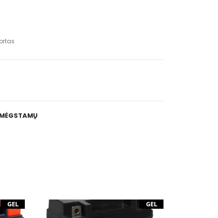
ortas
E MĖGSTAMŲ
GEL
GEL