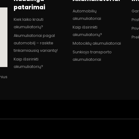
patarimai
Automobilių
Gar
akumuliatoriai
Kiek laiko krauti
Pri
akumuliatorių?
Kaip išsirinkti
Pri
akumuliatorių?
Akumuliatoriai pagal
Pre
automobilį – raskite
Motociklų akumuliatoriai
tinkamiausią variantą!
Sunkiojo transporto
Kaip išsirinkti
akumuliatoriai
akumuliatorių?
lnius