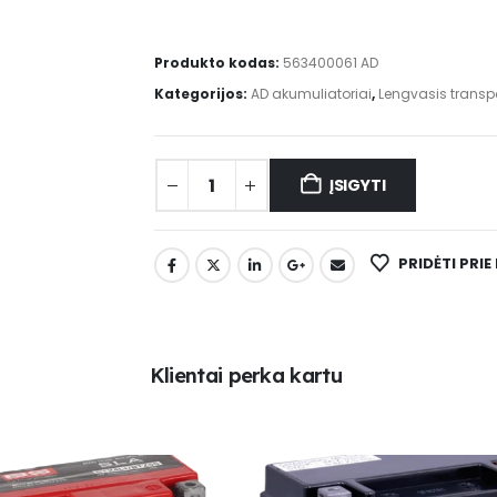
Produkto kodas:
563400061 AD
Kategorijos:
AD akumuliatoriai
,
Lengvasis transp
ĮSIGYTI
PRIDĖTI PRI
K
l
i
e
n
t
a
i
p
e
r
k
a
k
a
r
t
u