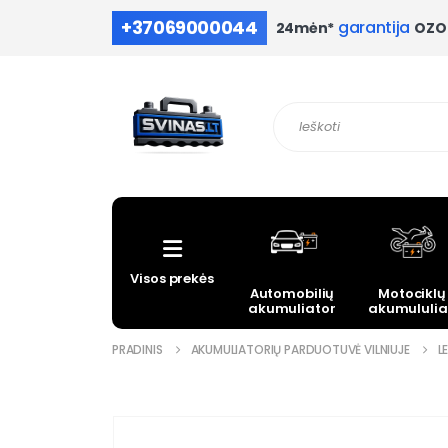
+37069000044
garantija
OZO 
24mėn*
Visos prekės
Automobilių
Motociklų
akumuliatoriai
akumululia
PRADINIS
AKUMULIATORIŲ PARDUOTUVĖ VILNIUJE
L