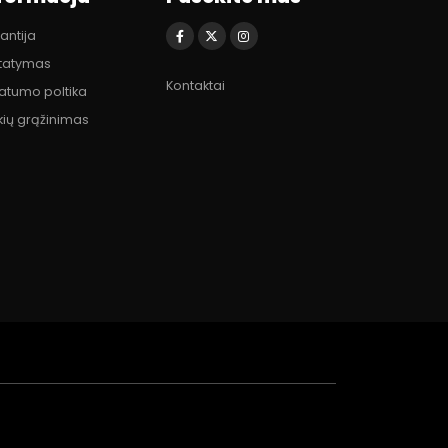
antija
statymas
Kontaktai
vatumo poltika
kių grąžinimas