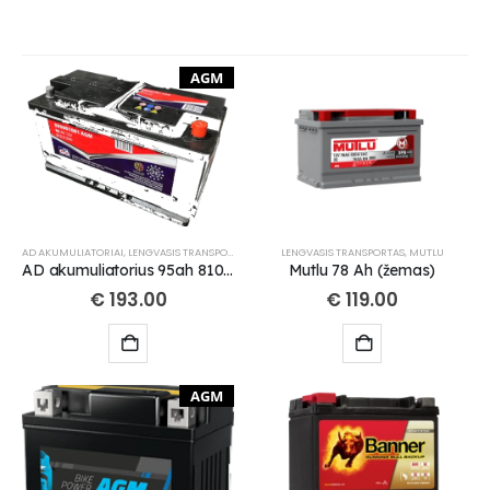
AGM
AD AKUMULIATORIAI
,
LENGVASIS TRANSPORTAS
LENGVASIS TRANSPORTAS
,
MUTLU
AD akumuliatorius 95ah 810A 353x175x190mm
Mutlu 78 Ah (žemas)
€
193.00
€
119.00
AGM