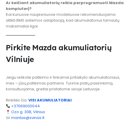
Ar keičiant akumuliatorių reikia perprogramuoti Mazda
kompiuterį?
Kai kuriuose naujesniuose modeliuose rekomenduojama
atlikti BMS sistemos adaptaciją, kad akumuliatorius tarnautų
maksimaliai ilgai.
Pirkite Mazda akumuliatorių
Vilniuje
Jeigu ieškote patikimo ir tinkamai pritaikyto akumuliatoriaus,
mes – jūsų patikimas partneris. Turime platų pasirinkimą,
konsultuojame, greitai pristatome visoje Lietuvoje.
Rinkitės čia:
VISI AKUMULIATORIAI
+37069000044
Ozo g. 30B, Vilnius
mantas@svinas.lt