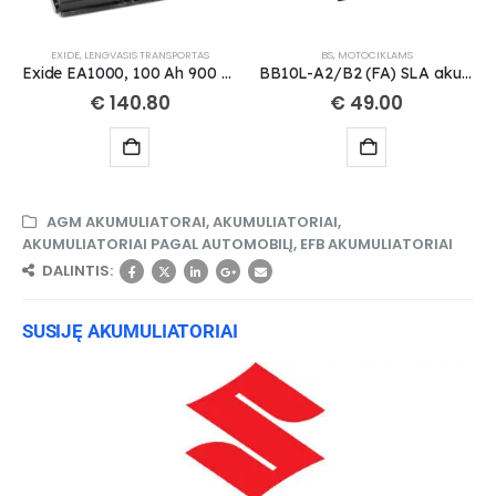
EXIDE
,
LENGVASIS TRANSPORTAS
BS
,
MOTOCIKLAMS
Exide EA1000, 100 Ah 900 A EN 12V
BB10L-A2/B2 (FA) SLA akumuliatorius
€
140.80
€
49.00
AGM AKUMULIATORAI
,
AKUMULIATORIAI
,
AKUMULIATORIAI PAGAL AUTOMOBILĮ
,
EFB AKUMULIATORIAI
DALINTIS:
SUSIJĘ AKUMULIATORIAI