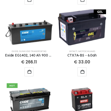
GEL
EXIDE
,
SUNKUSIS TRANSPORTAS
INTACT
,
MOTOCIKLAMS
Exide EG1402, 140 Ah 900 A EN 12V
CTX7A-BS - 6.0ah
€
266.11
€
33.00
HOT