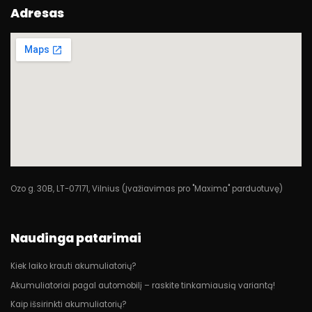
Adresas
Ozo g. 30B, LT-07171, Vilnius (Įvažiavimas pro "Maxima" parduotuvę)
Naudinga patarimai
Kiek laiko krauti akumuliatorių?
Akumuliatoriai pagal automobilį – raskite tinkamiausią variantą!
Kaip išsirinkti akumuliatorių?