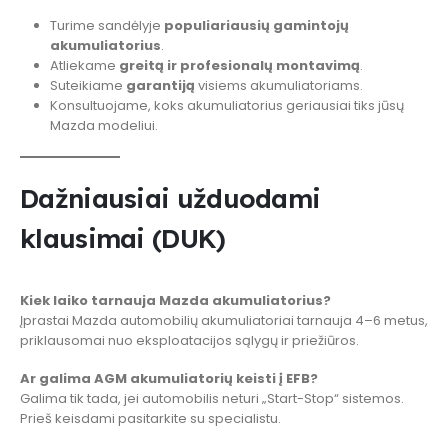
Turime sandėlyje
populiariausių gamintojų
akumuliatorius
.
Atliekame
greitą ir profesionalų montavimą
.
Suteikiame
garantiją
visiems akumuliatoriams.
Konsultuojame, koks akumuliatorius geriausiai tiks jūsų
Mazda modeliui.
Dažniausiai užduodami
klausimai (DUK)
Kiek laiko tarnauja Mazda akumuliatorius?
Įprastai Mazda automobilių akumuliatoriai tarnauja 4–6 metus,
priklausomai nuo eksploatacijos sąlygų ir priežiūros.
Ar galima AGM akumuliatorių keisti į EFB?
Galima tik tada, jei automobilis neturi „Start-Stop“ sistemos.
Prieš keisdami pasitarkite su specialistu.