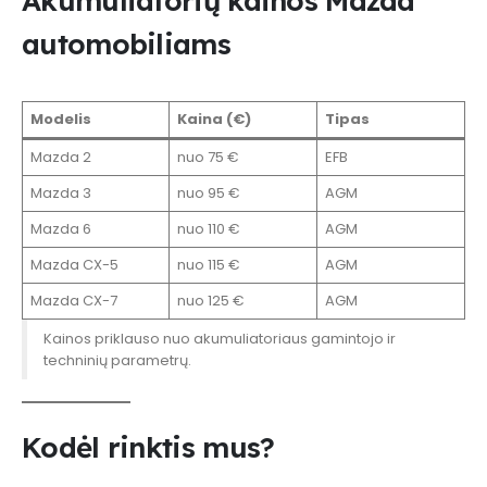
Akumuliatorių kainos Mazda
automobiliams
Modelis
Kaina (€)
Tipas
Mazda 2
nuo 75 €
EFB
Mazda 3
nuo 95 €
AGM
Mazda 6
nuo 110 €
AGM
Mazda CX-5
nuo 115 €
AGM
Mazda CX-7
nuo 125 €
AGM
Kainos priklauso nuo akumuliatoriaus gamintojo ir
techninių parametrų.
Kodėl rinktis mus?