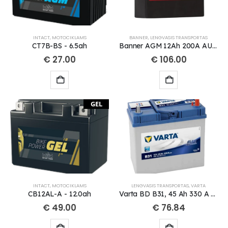
INTACT
,
MOTOCIKLAMS
BANNER
,
LENGVASIS TRANSPORTAS
CT7B-BS - 6.5ah
Banner AGM 12Ah 200A AUX14 12V akumuliatorius 150x88x145mm
€
27.00
€
106.00
GEL
INTACT
,
MOTOCIKLAMS
LENGVASIS TRANSPORTAS
,
VARTA
CB12AL-A - 12.0ah
Varta BD B31, 45 Ah 330 A EN 12V
€
49.00
€
76.84