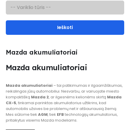
Ieškoti
Mazda akumuliatoriai
Mazda akumuliatoriai
Mazda akumuliatoriai
– tai patikimumas ir ilgaamžiškumas,
reikalingas jūsų automobiliui. Nesvarbu, ar vairuojate miesto
kompaktišką
Mazda 2
, ar ilgesnėms kelionėms skirtą
Mazda
CX-5
, tinkamai parinktas akumuliatorius užtikrins, kad
automobilis užsives be problemų net ir atšiauriausią žiemą.
Mes siūlome tiek
AGM
, tiek
EFB
technologijų akumuliatorius,
pritaikytus visiems Mazda modeliams.