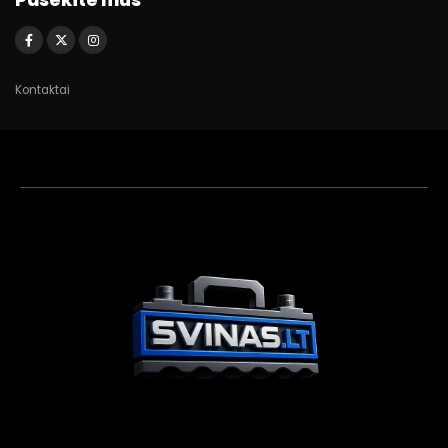
Pasekite mus
Kontaktai
Akumuliatorių
asistentas
Aktyvus dabar