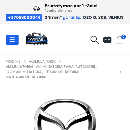
Pristatymas per 1 -3d.d.
*Darbo dienomis
OZO G. 30B, VILNIUS
+37069000044
24mėn*
garantija
0
PRADINIS
AKUMULIATORIAI
AKUMULIATORIAI
,
AKUMULIATORIAI PAGAL AUTOMOBILĮ
,
AGM AKUMULIATORAI
,
EFB AKUMULIATORIAI
MAZDA AKUMULIATORIAI