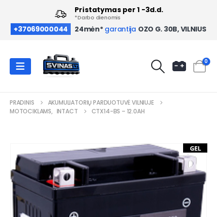
Pristatymas per 1 -3d.d.
*Darbo dienomis
OZO G. 30B, VILNIUS
+37069000044
24mėn*
garantija
0
PRADINIS
AKUMULIATORIŲ PARDUOTUVĖ VILNIUJE
MOTOCIKLAMS
,
INTACT
CTX14-BS – 12.0AH
GEL