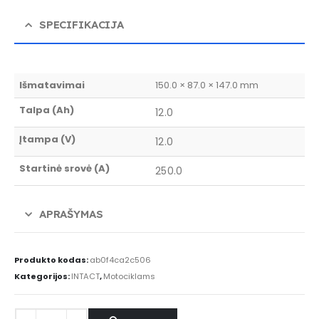
SPECIFIKACIJA
Išmatavimai
150.0 × 87.0 × 147.0 mm
Talpa (Ah)
12.0
Įtampa (V)
12.0
Startinė srovė (A)
250.0
APRAŠYMAS
Produkto kodas:
ab0f4ca2c506
Kategorijos:
INTACT
,
Motociklams