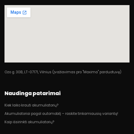
Ozo g. 30B, LT-07171, Vilnius (Įvažiavimas pro "Maxima" parduotuvę)
Naudinga patarimai
Kiek laiko krauti akumuliatorių?
Akumuliatoriai pagal automobilį – raskite tinkamiausią variantą!
Kaip išsirinkti akumuliatorių?