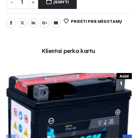
ĮSIGYTI
PRIDĖTI PRIE MĖGSTAMŲ
K
l
i
e
n
t
a
i
p
e
r
k
a
k
a
r
t
u
AGM