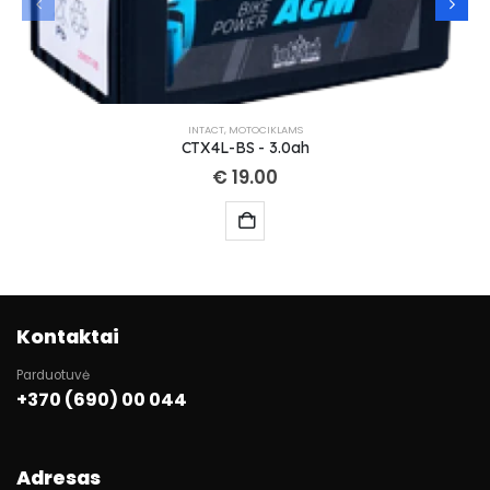
INTACT
,
MOTOCIKLAMS
CTX4L-BS - 3.0ah
€
19.00
Kontaktai
Parduotuvė
+370 (690) 00 044
Adresas