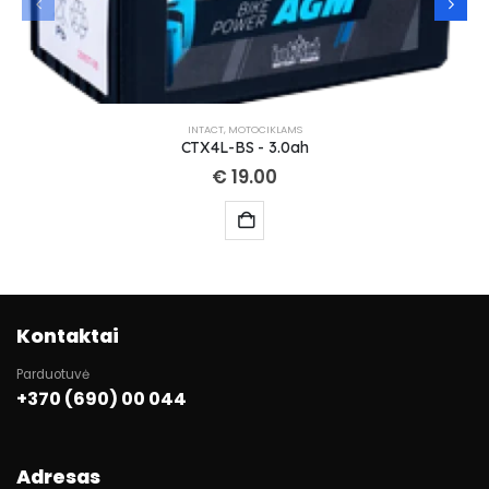
INTACT
,
MOTOCIKLAMS
CTX4L-BS - 3.0ah
€
19.00
Kontaktai
Parduotuvė
+370 (690) 00 044
Adresas