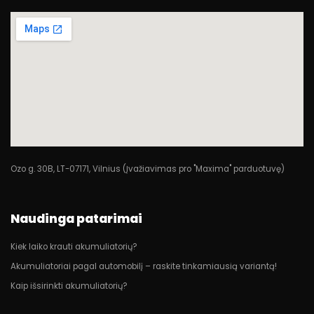
Ozo g. 30B, LT-07171, Vilnius (Įvažiavimas pro "Maxima" parduotuvę)
Naudinga patarimai
Kiek laiko krauti akumuliatorių?
Akumuliatoriai pagal automobilį – raskite tinkamiausią variantą!
Kaip išsirinkti akumuliatorių?