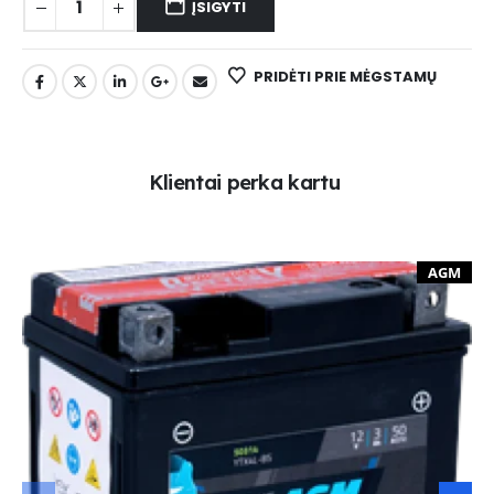
ĮSIGYTI
PRIDĖTI PRIE MĖGSTAMŲ
K
l
i
e
n
t
a
i
p
e
r
k
a
k
a
r
t
u
AGM