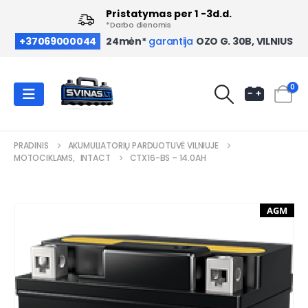
Pristatymas per 1 -3d.d.
*Darbo dienomis
OZO G. 30B, VILNIUS
+37069000044
24mėn*
garantija
0
PRADINIS
AKUMULIATORIŲ PARDUOTUVĖ VILNIUJE
MOTOCIKLAMS
,
INTACT
CTX16-BS – 14.0AH
AGM