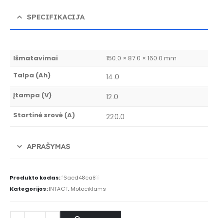
SPECIFIKACIJA
Išmatavimai
150.0 × 87.0 × 160.0 mm
Talpa (Ah)
14.0
Įtampa (V)
12.0
Startinė srovė (A)
220.0
APRAŠYMAS
Produkto kodas:
f6aed48ca811
Kategorijos:
INTACT
,
Motociklams