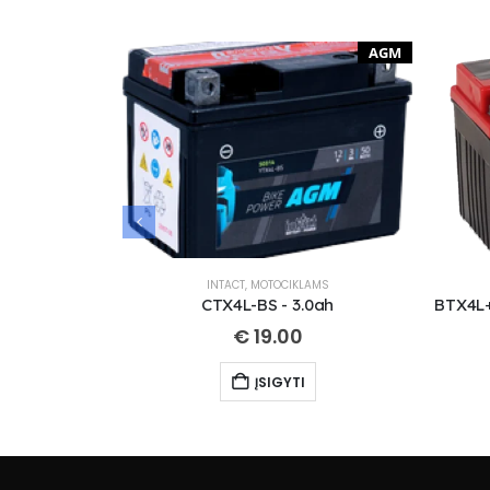
AGM
INTACT
,
MOTOCIKLAMS
CTX4L-BS - 3.0ah
€
19.00
ĮSIGYTI