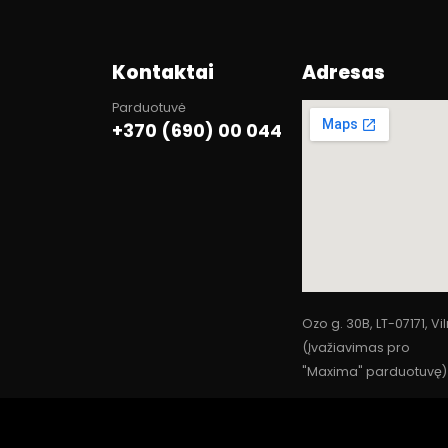
Kontaktai
Adresas
Parduotuvė
+370 (690) 00 044
Ozo g. 30B, LT-07171, Vi
(Įvažiavimas pro
"Maxima" parduotuvę)