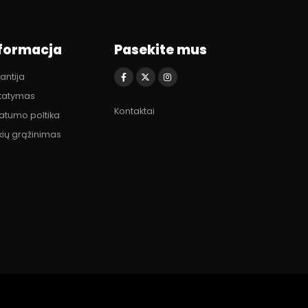
formacja
Pasekite mus
antija
statymas
Kontaktai
vatumo poltika
kių grąžinimas