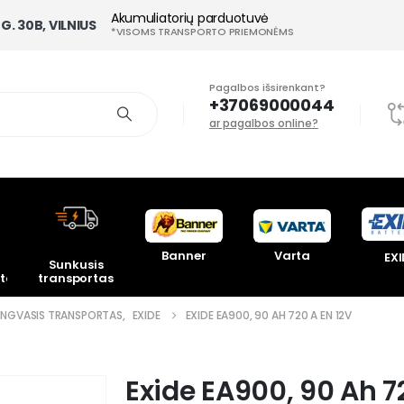
Akumuliatorių parduotuvė
G. 30B, VILNIUS
*VISOMS TRANSPORTO PRIEMONĖMS
Pagalbos išsirenkant?
+37069000044
ar pagalbos online?
Banner
Varta
EXI
Sunkusis
toriai
transportas
ENGVASIS TRANSPORTAS
,
EXIDE
EXIDE EA900, 90 AH 720 A EN 12V
Exide EA900, 90 Ah 7