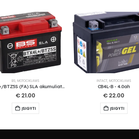
BS
,
MOTOCIKLAMS
INTACT
,
MOTOCIKLAMS
BTX4L+/BTZ5S (FA) SLA akumuliatorius
CB4L-B - 4.0ah
€
21.00
€
22.00
ĮSIGYTI
ĮSIGYTI