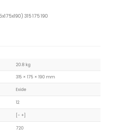
5x175x190) 315 175 190
20.8 kg
315 × 175 × 190 mm
Exide
12
[- +]
720