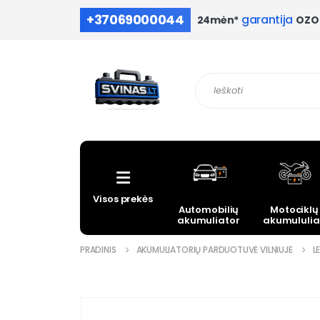
+37069000044
garantija
OZO 
24mėn*
Visos prekės
Automobilių
Motociklų
akumuliatoriai
akumululia
PRADINIS
AKUMULIATORIŲ PARDUOTUVĖ VILNIUJE
L