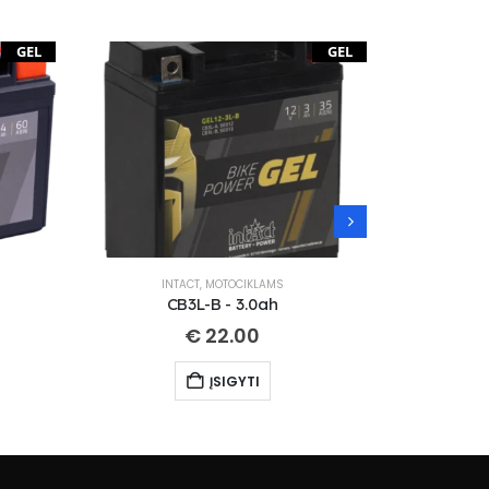
GEL
GEL
INTACT
,
MOTOCIKLAMS
IN
CB3L-B - 3.0ah
CT
€
22.00
ĮSIGYTI