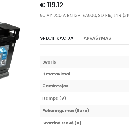
€
119.12
90 Ah 720 A EN 12V, EA900, SD F19, L4R (31
SPECIFIKACIJA
APRAŠYMAS
Svoris
Išmatavimai
Gamintojas
Įtampa (V)
Poliaringumas (Euro)
Startinė srovė (A)