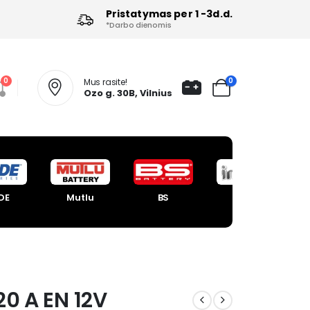
Pristatymas per 1 -3d.d.
*Darbo dienomis
0
0
Mus rasite!
Ozo g. 30B, Vilnius
DE
Mutlu
BS
Intact
20 A EN 12V