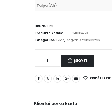
Talpa (Ah)
Likutis:
Liko 16
Produkto kodas:
3661024036450
Kategorijos:
Exide
,
Lengvasis transportas
ĮSIGYTI
PRIDĖTI PRI
K
l
i
e
n
t
a
i
p
e
r
k
a
k
a
r
t
u