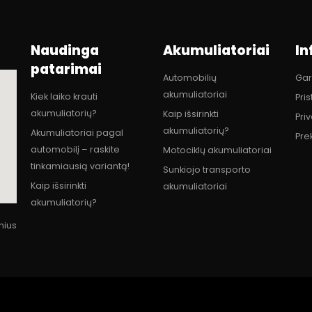
Naudinga
Akumuliatoriai
In
patarimai
Automobilių
Gar
akumuliatoriai
Kiek laiko krauti
Pri
akumuliatorių?
Kaip išsirinkti
Pri
akumuliatorių?
Akumuliatoriai pagal
Pre
automobilį – raskite
Motociklų akumuliatoriai
tinkamiausią variantą!
Sunkiojo transporto
Kaip išsirinkti
akumuliatoriai
akumuliatorių?
lnius