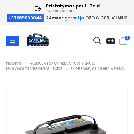
Pristatymas per 1 -3d.d.
*Darbo dienomis
OZO G. 30B, VILNIUS
+37069000044
24mėn*
garantija
0
PRADINIS
AKUMULIATORIŲ PARDUOTUVĖ VILNIUJE
LENGVASIS TRANSPORTAS
,
EXIDE
EXIDE EA681, 68 AH 650 A EN 12V