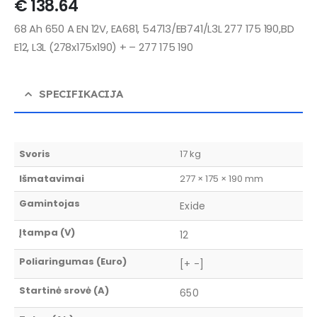
€
138.64
68 Ah 650 A EN 12V, EA681, 54713/EB741/L3L 277 175 190,BD
E12, L3L (278x175x190) + – 277 175 190
SPECIFIKACIJA
Svoris
17 kg
Išmatavimai
277 × 175 × 190 mm
Gamintojas
Exide
Įtampa (V)
12
Poliaringumas (Euro)
[+ -]
Startinė srovė (A)
650