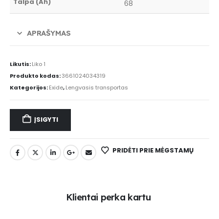
Talpa (Ah)
68
APRAŠYMAS
Likutis:
Liko 1
Produkto kodas:
3661024034319
Kategorijos:
Exide
,
Lengvasis transportas
ĮSIGYTI
PRIDĖTI PRIE MĖGSTAMŲ
K
l
i
e
n
t
a
i
p
e
r
k
a
k
a
r
t
u