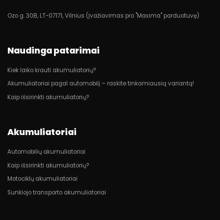
Ozo g. 30B, LT-07171, Vilnius (Įvažiavimas pro "Maxima" parduotuvę)
Naudinga patarimai
Kiek laiko krauti akumuliatorių?
Akumuliatoriai pagal automobilį – raskite tinkamiausią variantą!
Kaip išsirinkti akumuliatorių?
Akumuliatoriai
Automobilių akumuliatoriai
Kaip išsirinkti akumuliatorių?
Motociklų akumuliatoriai
Sunkiojo transporto akumuliatoriai