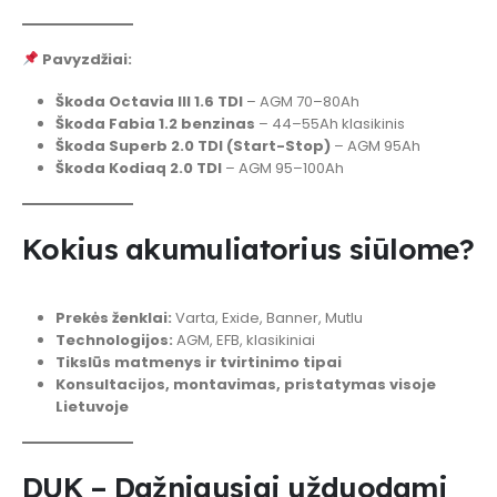
Pavyzdžiai:
Škoda Octavia III 1.6 TDI
– AGM 70–80Ah
Škoda Fabia 1.2 benzinas
– 44–55Ah klasikinis
Škoda Superb 2.0 TDI (Start-Stop)
– AGM 95Ah
Škoda Kodiaq 2.0 TDI
– AGM 95–100Ah
Kokius akumuliatorius siūlome?
Prekės ženklai:
Varta, Exide, Banner, Mutlu
Technologijos:
AGM, EFB, klasikiniai
Tikslūs matmenys ir tvirtinimo tipai
Konsultacijos, montavimas, pristatymas visoje
Lietuvoje
DUK – Dažniausiai užduodami