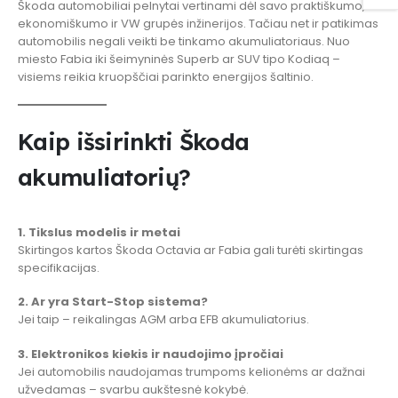
Škoda automobiliai pelnytai vertinami dėl savo praktiškumo,
ekonomiškumo ir VW grupės inžinerijos. Tačiau net ir patikimas
automobilis negali veikti be tinkamo akumuliatoriaus. Nuo
miesto Fabia iki šeimyninės Superb ar SUV tipo Kodiaq –
visiems reikia kruopščiai parinkto energijos šaltinio.
Kaip išsirinkti Škoda
akumuliatorių?
1. Tikslus modelis ir metai
Skirtingos kartos Škoda Octavia ar Fabia gali turėti skirtingas
specifikacijas.
2. Ar yra Start-Stop sistema?
Jei taip – reikalingas AGM arba EFB akumuliatorius.
3. Elektronikos kiekis ir naudojimo įpročiai
Jei automobilis naudojamas trumpoms kelionėms ar dažnai
užvedamas – svarbu aukštesnė kokybė.