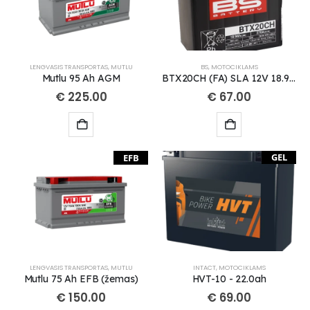
LENGVASIS TRANSPORTAS
,
MUTLU
BS
,
MOTOCIKLAMS
Mutlu 95 Ah AGM
BTX20CH (FA) SLA 12V 18.9 Ah akumuliatorius
€
225.00
€
67.00
GEL
EFB
LENGVASIS TRANSPORTAS
,
MUTLU
INTACT
,
MOTOCIKLAMS
Mutlu 75 Ah EFB (žemas)
HVT-10 - 22.0ah
€
150.00
€
69.00