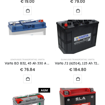
€
19.00
€
79.00
LENGVASIS TRANSPORTAS
,
VARTA
SUNKUSIS TRANSPORTAS
,
VARTA
Varta BD B32, 45 Ah 330 A EN 12V
Varta J2 (62514), 125 Ah 720 A EN 12V
€
76.84
€
184.80
AGM