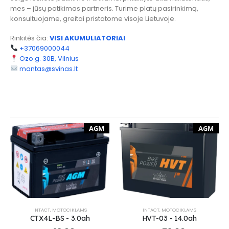
mes – jūsų patikimas partneris. Turime platų pasirinkimą,
konsultuojame, greitai pristatome visoje Lietuvoje.
Rinkitės čia:
VISI AKUMULIATORIAI
+37069000044
Ozo g. 30B, Vilnius
mantas@svinas.lt
AGM
AGM
INTACT
,
MOTOCIKLAMS
INTACT
,
MOTOCIKLAMS
CTX4L-BS - 3.0ah
HVT-03 - 14.0ah