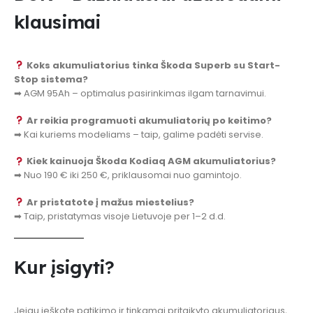
klausimai
Koks akumuliatorius tinka Škoda Superb su Start-
Stop sistema?
➡ AGM 95Ah – optimalus pasirinkimas ilgam tarnavimui.
Ar reikia programuoti akumuliatorių po keitimo?
➡ Kai kuriems modeliams – taip, galime padėti servise.
Kiek kainuoja Škoda Kodiaq AGM akumuliatorius?
➡ Nuo 190 € iki 250 €, priklausomai nuo gamintojo.
Ar pristatote į mažus miestelius?
➡ Taip, pristatymas visoje Lietuvoje per 1–2 d.d.
Kur įsigyti?
Jeigu ieškote patikimo ir tinkamai pritaikyto akumuliatoriaus,