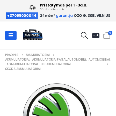
Pristatymas per 1 -3d.d.
*Darbo dienomis
OZO G. 30B, VILNIUS
+37069000044
24mėn*
garantija
0
PRADINIS
AKUMULIATORIAI
AKUMULIATORIAI
,
AKUMULIATORIAI PAGAL AUTOMOBILĮ
,
AUTOMOBILIAI
,
AGM AKUMULIATORAI
,
EFB AKUMULIATORIAI
ŠKODA AKUMULIATORIAI