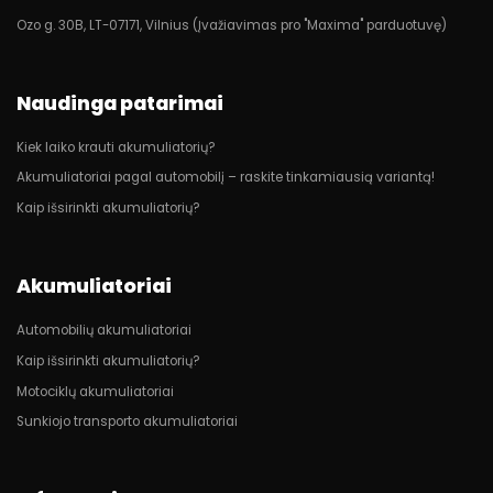
Ozo g. 30B, LT-07171, Vilnius (Įvažiavimas pro "Maxima" parduotuvę)
Naudinga patarimai
Kiek laiko krauti akumuliatorių?
Akumuliatoriai pagal automobilį – raskite tinkamiausią variantą!
Kaip išsirinkti akumuliatorių?
Akumuliatoriai
Automobilių akumuliatoriai
Kaip išsirinkti akumuliatorių?
Motociklų akumuliatoriai
Sunkiojo transporto akumuliatoriai