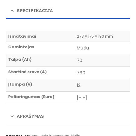
SPECIFIKACIJA
Išmatavimai
278 × 175 × 190 mm
Gamintojas
Mutlu
Talpa (Ah)
70
Startinė srovė (A)
760
Įtampa (V)
12
Poliaringumas (Euro)
[- +]
APRAŠYMAS
Kategorijos:
Lengvasis transportas
,
Mutlu