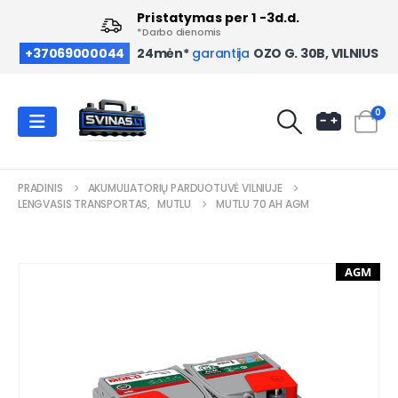
Pristatymas per 1 -3d.d.
*Darbo dienomis
OZO G. 30B, VILNIUS
+37069000044
24mėn*
garantija
0
PRADINIS
AKUMULIATORIŲ PARDUOTUVĖ VILNIUJE
LENGVASIS TRANSPORTAS
,
MUTLU
MUTLU 70 AH AGM
AGM