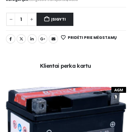
ĮSIGYTI
PRIDĖTI PRIE MĖGSTAMŲ
K
l
i
e
n
t
a
i
p
e
r
k
a
k
a
r
t
u
AGM