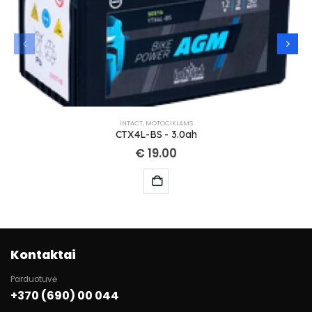
INTACT
,
MOTOCIKLAMS
CTX4L-BS - 3.0ah
€
19.00
Kontaktai
Parduotuvė
+370 (690) 00 044