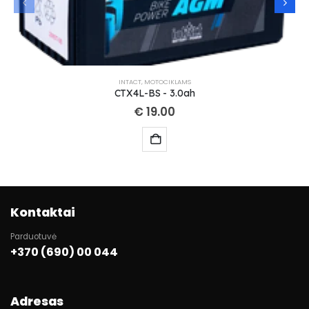
INTACT
,
MOTOCIKLAMS
CTX4L-BS - 3.0ah
€
19.00
Kontaktai
Parduotuvė
+370 (690) 00 044
Adresas