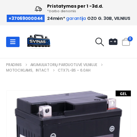
Pristatymas per 1 -3d.d.
*Darbo dienomis
OZO G. 30B, VILNIUS
+37069000044
24mėn*
garantija
0
PRADINIS
AKUMULIATORIŲ PARDUOTUVĖ VILNIUJE
MOTOCIKLAMS
,
INTACT
CTX7L-BS – 6.0AH
GEL