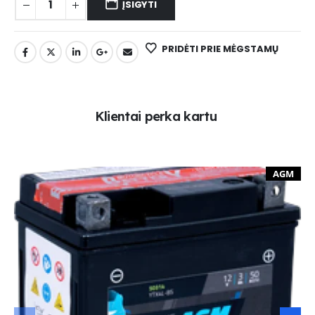
ĮSIGYTI
PRIDĖTI PRIE MĖGSTAMŲ
K
l
i
e
n
t
a
i
p
e
r
k
a
k
a
r
t
u
AGM