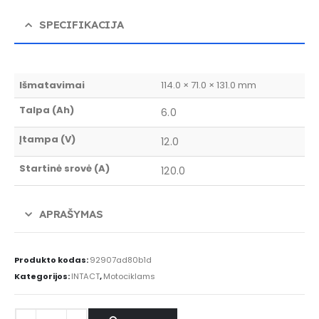
SPECIFIKACIJA
Išmatavimai
114.0 × 71.0 × 131.0 mm
Talpa (Ah)
6.0
Įtampa (V)
12.0
Startinė srovė (A)
120.0
APRAŠYMAS
Produkto kodas:
92907ad80b1d
Kategorijos:
INTACT
,
Motociklams