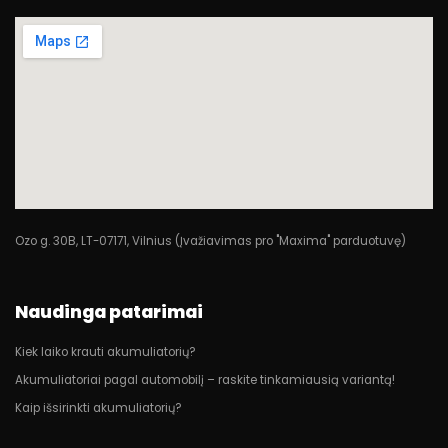
Ozo g. 30B, LT-07171, Vilnius (Įvažiavimas pro "Maxima" parduotuvę)
Naudinga patarimai
Kiek laiko krauti akumuliatorių?
Akumuliatoriai pagal automobilį – raskite tinkamiausią variantą!
Kaip išsirinkti akumuliatorių?