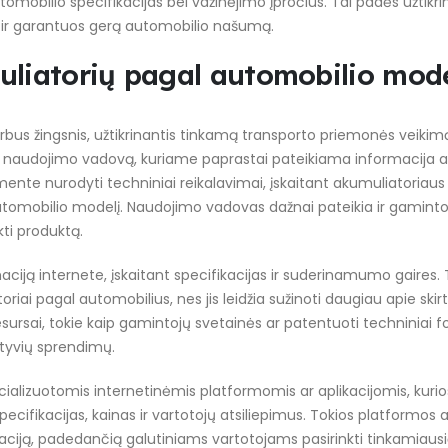
tomobilio specifikacijas bei važinėjimo įpročius. Tai padės užtikrin
us ir garantuos gerą automobilio našumą.
uliatorių pagal automobilio mode
arbus žingsnis, užtikrinantis tinkamą transporto priemonės veikim
io naudojimo vadovą, kuriame paprastai pateikiama informacija a
e nurodyti techniniai reikalavimai, įskaitant akumuliatoriaus 
sų automobilio modelį. Naudojimo vadovas dažnai pateikia ir gaminto
kti produktą.
aciją internete, įskaitant specifikacijas ir suderinamumo gaires.
toriai pagal automobilius, nes jis leidžia sužinoti daugiau apie skir
 resursai, tokie kaip gamintojų svetainės ar patentuoti techniniai 
atyvių sprendimų.
ializuotomis internetinėmis platformomis ar aplikacijomis, kurio
pecifikacijas, kainas ir vartotojų atsiliepimus. Tokios platformos a
ciją, padedančią galutiniams vartotojams pasirinkti tinkamiaus