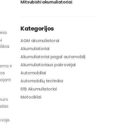
Mitsubishi akumuliatoriai
Kategorijos
ceso
tų
AGM akumuliatorai
iškas
Akumuliatoriai
Akumuliatoriai pagal automobilį
Akumuliatoriaus pakrovėjai
ema ir
ros
Automobiliai
uojant
Automobilių technika
EFB Akumuliatoriai
Motociklai
 kuro
udas.
yvoje.