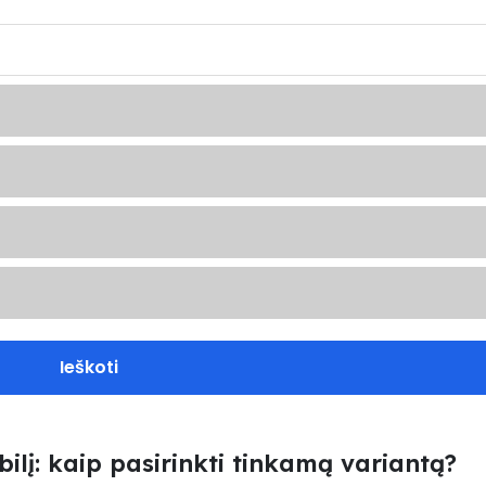
Ieškoti
lį: kaip pasirinkti tinkamą variantą?