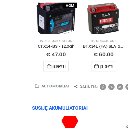
AGM
INTACT
,
MOTOCIKLAMS
BS
,
MOTOCIKLAMS
CTX14-BS - 12.0ah
BTX14L (FA) SLA akumuliatorius
€
47.00
€
60.00
ĮSIGYTI
ĮSIGYTI
AUTOMOBILIAI
DALINTIS:
SUSIJĘ AKUMULIATORIAI