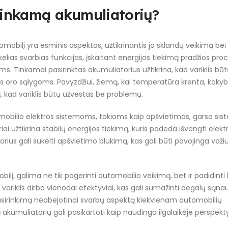
 tinkamą akumuliatorių?
obilį yra esminis aspektas, užtikrinantis jo sklandų veikimą bei
lias svarbias funkcijas, įskaitant energijos tiekimą pradžios pro
. Tinkamai pasirinktas akumuliatorius užtikrina, kad variklis bū
s oro sąlygoms. Pavyzdžiui, žiemą, kai temperatūra krenta, kokyb
, kad variklis būtų užvestas be problemų.
mobilio elektros sistemoms, tokioms kaip apšvietimas, garso sist
iai užtikrina stabilų energijos tiekimą, kuris padeda išvengti elekt
orius gali sukelti apšvietimo blukimą, kas gali būti pavojinga važi
ilį, galima ne tik pagerinti automobilio veikimą, bet ir padidinti
ariklis dirba vienodai efektyviai, kas gali sumažinti degalų sąna
pasirinkimą neabejotinai svarbų aspektą kiekvienam automobilių
mą akumuliatorių gali pasikartoti kaip naudinga ilgalaikėje perspekt