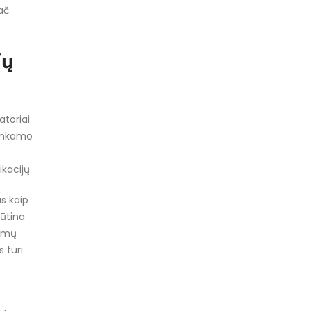
pač
ių
atoriai
etinkamo
kacijų.
us kaip
būtina
kumų
 turi