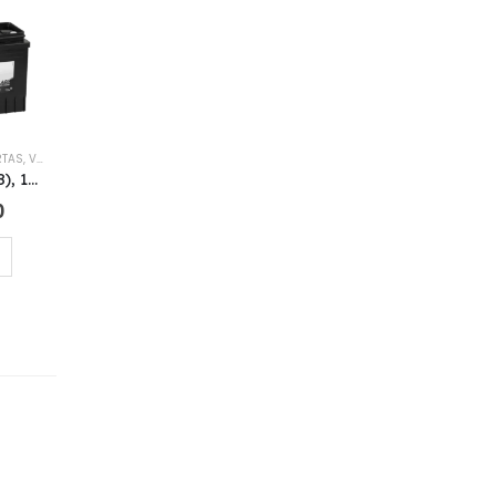
RTAS
,
VARTA
Varta I5 (61048), 110 Ah 680 A EN 12V
0
I