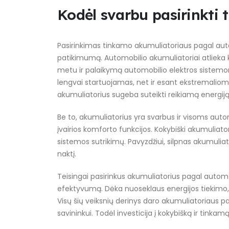
Kodėl svarbu pasirinkti
Pasirinkimas tinkamo akumuliatoriaus pagal autom
patikimumą. Automobilio akumuliatoriai atlieka ke
metu ir palaikymą automobilio elektros sistemoms
lengvai startuojamas, net ir esant ekstremaliom
akumuliatorius sugeba suteikti reikiamą energiją
Be to, akumuliatorius yra svarbus ir visoms auto
įvairios komforto funkcijos. Kokybiški akumuliator
sistemos sutrikimų. Pavyzdžiui, silpnas akumuliat
naktį.
Teisingai pasirinkus akumuliatorius pagal automob
efektyvumą. Dėka nuoseklaus energijos tiekimo, v
Visų šių veiksnių derinys daro akumuliatoriaus 
savininkui. Todėl investicija į kokybišką ir tinka