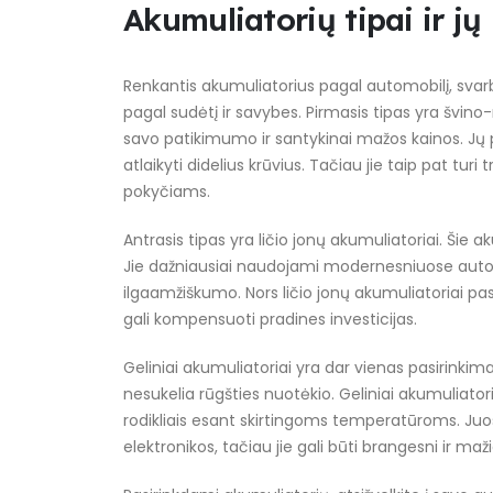
Akumuliatorių tipai ir jų
Renkantis akumuliatorius pagal automobilį, svarbu ž
pagal sudėtį ir savybes. Pirmasis tipas yra švino-
savo patikimumo ir santykinai mažos kainos. Jų
atlaikyti didelius krūvius. Tačiau jie taip pat tu
pokyčiams.
Antrasis tipas yra ličio jonų akumuliatoriai. Šie 
Jie dažniausiai naudojami modernesniuose automo
ilgaamžiškumo. Nors ličio jonų akumuliatoriai pa
gali kompensuoti pradines investicijas.
Geliniai akumuliatoriai yra dar vienas pasirinkima
nesukelia rūgšties nuotėkio. Geliniai akumuliator
rodikliais esant skirtingoms temperatūroms. Ju
elektronikos, tačiau jie gali būti brangesni ir mažia