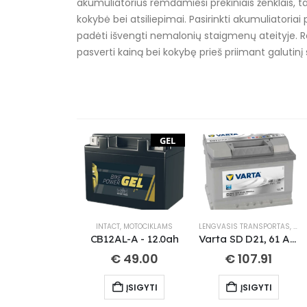
akumuliatorius remdamiesi prekiniais ženklais, tač
kokybė bei atsiliepimai. Pasirinkti akumuliatoriai 
padėti išvengti nemalonių staigmenų ateityje. R
pasverti kainą bei kokybę prieš priimant galutin
GEL
INTACT
,
MOTOCIKLAMS
LENGVASIS TRANSPORTAS
,
VAR
CB12AL-A - 12.0ah
Varta SD D21, 61 Ah 600 A EN 12V
€
49.00
€
107.91
ĮSIGYTI
ĮSIGYTI