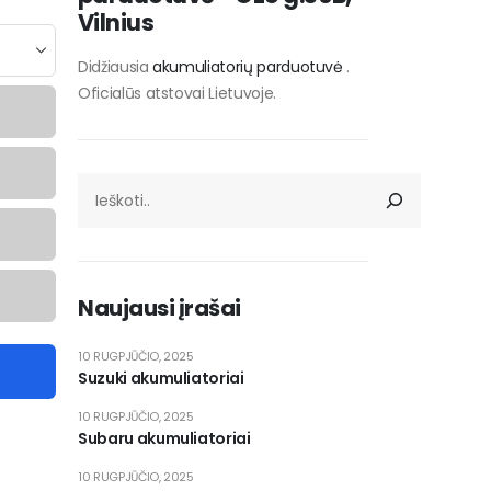
Vilnius
Didžiausia
akumuliatorių parduotuvė
.
Oficialūs atstovai Lietuvoje.
Naujausi įrašai
10 RUGPJŪČIO, 2025
Suzuki akumuliatoriai
10 RUGPJŪČIO, 2025
Subaru akumuliatoriai
10 RUGPJŪČIO, 2025