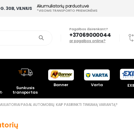
Akumuliatorių parduotuvė
G. 30B, VILNIUS
*VISOMS TRANSPORTO PRIEMONĖMS
Pagalbos išsirenkant?
+37069000044
ar pagalbos online?
Banner
Varta
EXI
Sunkusis
toriai
transportas
ULIATORIAI PAGAL AUTOMOBILĮ: KAIP PASIRINKTI TINKAMĄ VARIANTĄ?
atorių