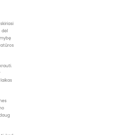
kiriasi
 dėl
limybę
ratūros
krauti.
r
laikas
 nes
imo
 daug