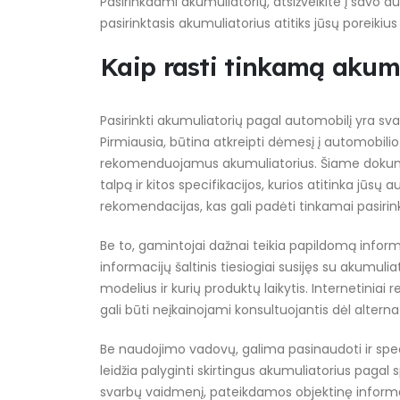
Pasirinkdami akumuliatorių, atsižvelkite į savo au
pasirinktasis akumuliatorius atitiks jūsų poreiki
Kaip rasti tinkamą akum
Pasirinkti akumuliatorių pagal automobilį yra sv
Pirmiausia, būtina atkreipti dėmesį į automobil
rekomenduojamus akumuliatorius. Šiame dokument
talpą ir kitos specifikacijos, kurios atitinka jū
rekomendacijas, kas gali padėti tinkamai pasirin
Be to, gamintojai dažnai teikia papildomą inform
informacijų šaltinis tiesiogiai susijęs su akumulia
modelius ir kurių produktų laikytis. Internetiniai
gali būti neįkainojami konsultuojantis dėl altern
Be naudojimo vadovų, galima pasinaudoti ir spec
leidžia palyginti skirtingus akumuliatorius pagal s
svarbų vaidmenį, pateikdamos objektinę informa