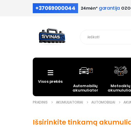
+37069000044
garantija
OZO 
24mėn*
Visos prekės
Automobilių
Motociklų
akumuliatoriai
akumululia
PRADINIS
AKUMULIATORIAI
AUTOMOBILIAI
AKUM
Išsirinkite tinkamą akumuli