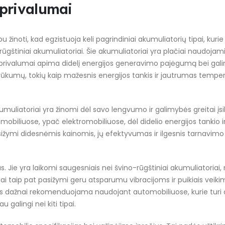
 privalumai
inoti, kad egzistuoja keli pagrindiniai akumuliatorių tipai, kurie s
rūgštiniai akumuliatoriai. Šie akumuliatoriai yra plačiai naudojami
 privalumai apima didelį energijos generavimo pajėgumą bei ga
ri trūkumų, tokių kaip mažesnis energijos tankis ir jautrumas tempe
akumuliatoriai yra žinomi dėl savo lengvumo ir galimybės greitai įsi
biliuose, ypač elektromobiliuose, dėl didelio energijos tankio i
sižymi didesnėmis kainomis, jų efektyvumas ir ilgesnis tarnavimo 
s. Jie yra laikomi saugesniais nei švino-rūgštiniai akumuliatoriai,
iai taip pat pasižymi geru atsparumu vibracijoms ir puikiais veik
os dažnai rekomenduojama naudojant automobiliuose, kurie turi
u galingi nei kiti tipai.