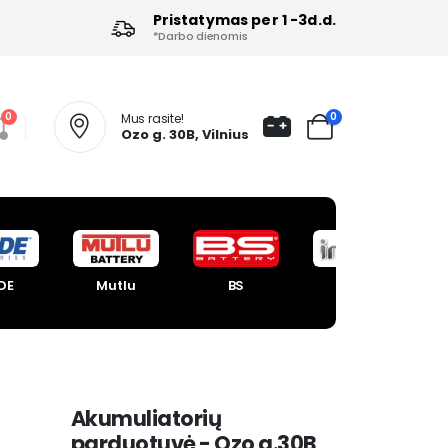
Pristatymas per 1 -3d.d.
*Darbo dienomis
0
0
Mus rasite!
Ozo g. 30B, Vilnius
DE
Mutlu
BS
Intact
Akumuliatorių
parduotuvė - Ozo g.30B,