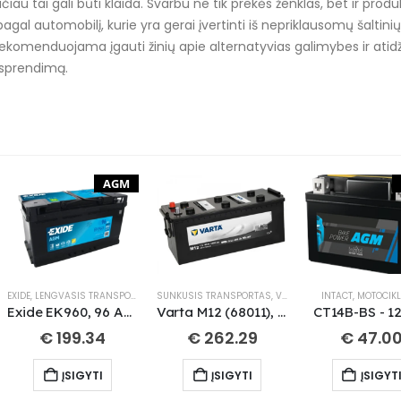
iau tai gali būti klaida. Svarbu ne tik prekės ženklas, bet ir prod
pagal automobilį, kurie yra gerai įvertinti iš nepriklausomų šaltinių,
ekomenduojama įgauti žinių apie alternatyvias galimybes ir atidž
į sprendimą.
AGM
TA
EXIDE
,
LENGVASIS TRANSPORTAS
SUNKUSIS TRANSPORTAS
,
VARTA
INTACT
,
MOTOCIK
Exide EK960, 96 Ah 850 A EN 12V AGM
Varta M12 (68011), 180 Ah 1400 A EN 12V
CT14B-BS - 1
€
199.34
€
262.29
€
47.0
ĮSIGYTI
ĮSIGYTI
ĮSIGYT