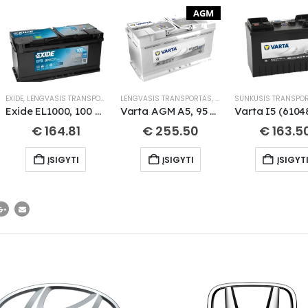
AGM
EXIDE
,
LENGVASIS TRANSPORTAS
LENGVASIS TRANSPORTAS
,
VARTA
SUNKUSIS TRANSPO
Exide EL1000, 100 Ah 900 A EN 12V
Varta AGM A5, 95 Ah 850 A EN 12V AGM
€
164.81
€
255.50
€
163.5
ĮSIGYTI
ĮSIGYTI
ĮSIGYT