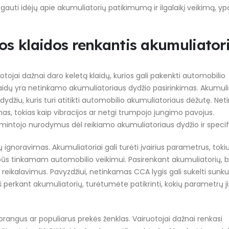
a gauti idėjų apie akumuliatorių patikimumą ir ilgalaikį veikimą, y
os klaidos renkantis akumuliator
tojai dažnai daro keletą klaidų, kurios gali pakenkti automobilio
klaidų yra netinkamo akumuliatoriaus dydžio pasirinkimas. Akumuli
niu dydžiu, kuris turi atitikti automobilio akumuliatoriaus dėžutę. N
emas, tokias kaip vibracijos ar netgi trumpojo jungimo pavojus.
intojo nurodymus dėl reikiamo akumuliatoriaus dydžio ir specifi
 ignoravimas. Akumuliatoriai gali turėti įvairius parametrus, toki
arbūs tinkamam automobilio veikimui. Pasirenkant akumuliatorių, 
io reikalavimus. Pavyzdžiui, netinkamas CCA lygis gali sukelti sun
š perkant akumuliatorių, turėtumėte patikrinti, kokių parametrų jis
 brangus ar populiarus prekės ženklas. Vairuotojai dažnai renkasi