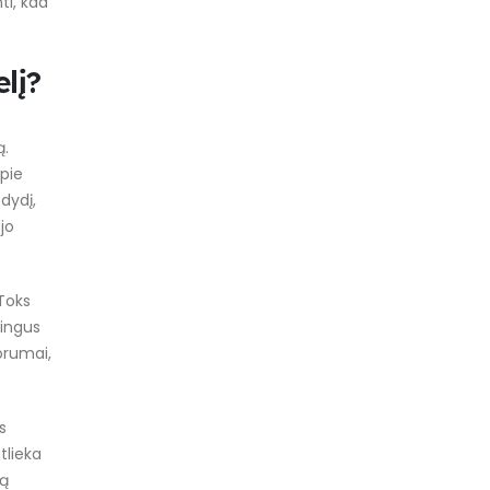
ti, kad
lį?
ą.
pie
dydį,
jo
 Toks
tingus
forumai,
s
tlieka
ią