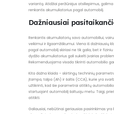
variantą. Atidžiai peržiūrėjus atsiliepimus, galim
renkantis akumuliatorius pagal automobilį.
Dažniausiai pasitaikanči
Renkantis akumuliatorių savo automobiliui, vairuo
veikimui ir ilgaamžiškumui. Viena iš dažniausių 
pagal automobilį skiriasi ne tik galia, bet ir fizi
dydžio akumuliatorius gali sukelti įvairias probl
Rekomenduojama visada tikrinti automobilio gam
Kita dažna klaida – skirtingų techninių parametrų
įtampa, talpa (Ah) ir šaltis (CCA), kurie yra sv
užtikrinti, kad šie parametrai atitiktų automobil
startuojant automobilį šaltuoju metu. Taigi, prie
atitikti.
Galiausiai, nebūtinai geriausias pasirinkimas yra