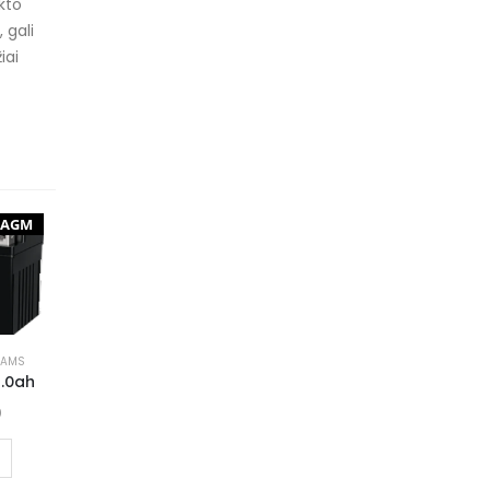
ukto
 gali
iai
AGM
LAMS
2.0ah
0
I