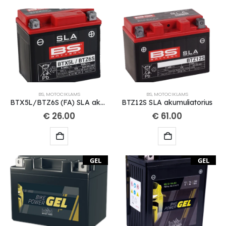
BS
,
MOTOCIKLAMS
BS
,
MOTOCIKLAMS
BTX5L/BTZ6S (FA) SLA akumuliatorius
BTZ12S SLA akumuliatorius
€
26.00
€
61.00
GEL
GEL