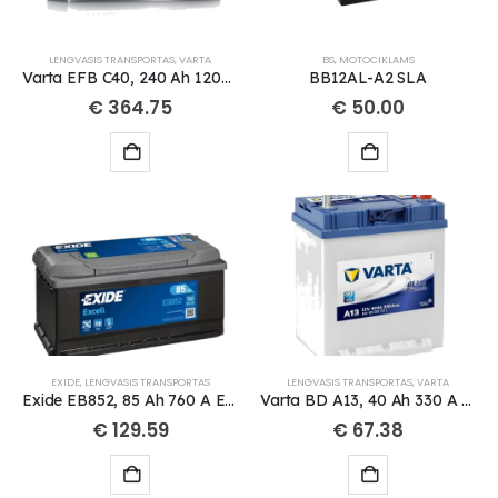
LENGVASIS TRANSPORTAS
,
VARTA
BS
,
MOTOCIKLAMS
Varta EFB C40, 240 Ah 1200 A EN 12V
BB12AL-A2 SLA
€
364.75
€
50.00
EXIDE
,
LENGVASIS TRANSPORTAS
LENGVASIS TRANSPORTAS
,
VARTA
Exide EB852, 85 Ah 760 A EN 12V
Varta BD A13, 40 Ah 330 A EN 12V
€
129.59
€
67.38