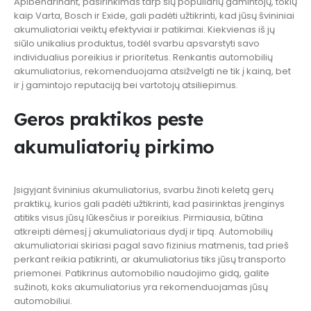
Apibendrinant, pasirinkimas tarp šių populiarių gamintojų, tokių
kaip Varta, Bosch ir Exide, gali padėti užtikrinti, kad jūsų švininiai
akumuliatoriai veiktų efektyviai ir patikimai. Kiekvienas iš jų
siūlo unikalius produktus, todėl svarbu apsvarstyti savo
individualius poreikius ir prioritetus. Renkantis automobilių
akumuliatorius, rekomenduojama atsižvelgti ne tik į kainą, bet
ir į gamintojo reputaciją bei vartotojų atsiliepimus.
Geros praktikos peste
akumuliatorių pirkimo
Įsigyjant švininius akumuliatorius, svarbu žinoti keletą gerų
praktikų, kurios gali padėti užtikrinti, kad pasirinktas įrenginys
atitiks visus jūsų lūkesčius ir poreikius. Pirmiausia, būtina
atkreipti dėmesį į akumuliatoriaus dydį ir tipą. Automobilių
akumuliatoriai skiriasi pagal savo fizinius matmenis, tad prieš
perkant reikia patikrinti, ar akumuliatorius tiks jūsų transporto
priemonei. Patikrinus automobilio naudojimo gidą, galite
sužinoti, koks akumuliatorius yra rekomenduojamas jūsų
automobiliui.