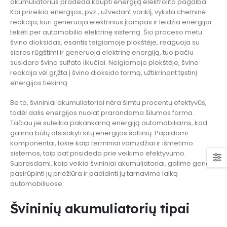
akumuliatorius pradeda kaupti energiją elektrolito pagalba.
Kai prireikia energijos, pvz., užvedant variklį, vyksta cheminė
reakcija, kuri generuoja elektrinius įtampas ir leidžia energijai
tekėti per automobilio elektrinę sistemą. Šio proceso metu
švino dioksidas, esantis teigiamoje plokštėje, reaguoja su
sieros rūgštimi ir generuoja elektrinę energiją, tuo pačiu
susidaro švino sulfato likučiai. Neigiamoje plokštėje, švino
reakcija vėl grįžta į švino dioksido formą, užtikrinant tęstinį
energijos tiekimą.
Be to, švininiai akumuliatoriai nėra šimtu procentų efektyvūs,
todėl dalis energijos nuolat prarandama šilumos forma.
Tačiau jie suteikia pakankamą energiją automobiliams, kad
galima būtų atsisakyti kitų energijos šaltinių. Papildomi
komponentai, tokie kaip terminiai vamzdžiai ir išmetimo
sistemos, taip pat prisideda prie veikimo efektyvumo.
Suprasdami, kaip veikia švininiai akumuliatoriai, galime geriau
pasirūpinti jų priežiūra ir padidinti jų tarnavimo laiką
automobiliuose.
Švininių akumuliatorių tipai