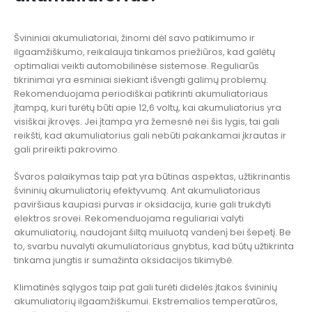
Švininiai akumuliatoriai, žinomi dėl savo patikimumo ir
ilgaamžiškumo, reikalauja tinkamos priežiūros, kad galėtų
optimaliai veikti automobilinėse sistemose. Reguliarūs
tikrinimai yra esminiai siekiant išvengti galimų problemų.
Rekomenduojama periodiškai patikrinti akumuliatoriaus
įtampą, kuri turėtų būti apie 12,6 voltų, kai akumuliatorius yra
visiškai įkrovęs. Jei įtampa yra žemesnė nei šis lygis, tai gali
reikšti, kad akumuliatorius gali nebūti pakankamai įkrautas ir
gali prireikti pakrovimo.
Švaros palaikymas taip pat yra būtinas aspektas, užtikrinantis
švininių akumuliatorių efektyvumą. Ant akumuliatoriaus
paviršiaus kaupiasi purvas ir oksidacija, kurie gali trukdyti
elektros srovei. Rekomenduojama reguliariai valyti
akumuliatorių, naudojant šiltą muiluotą vandenį bei šepetį. Be
to, svarbu nuvalyti akumuliatoriaus gnybtus, kad būtų užtikrinta
tinkama jungtis ir sumažinta oksidacijos tikimybė.
Klimatinės sąlygos taip pat gali turėti didelės įtakos švininių
akumuliatorių ilgaamžiškumui. Ekstremalios temperatūros,