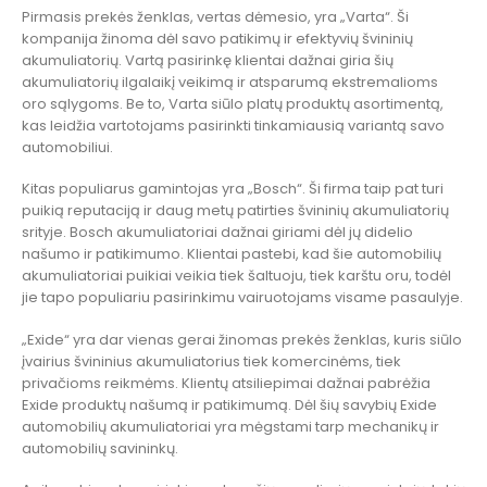
Pirmasis prekės ženklas, vertas dėmesio, yra „Varta“. Ši
kompanija žinoma dėl savo patikimų ir efektyvių švininių
akumuliatorių. Vartą pasirinkę klientai dažnai giria šių
akumuliatorių ilgalaikį veikimą ir atsparumą ekstremalioms
oro sąlygoms. Be to, Varta siūlo platų produktų asortimentą,
kas leidžia vartotojams pasirinkti tinkamiausią variantą savo
automobiliui.
Kitas populiarus gamintojas yra „Bosch“. Ši firma taip pat turi
puikią reputaciją ir daug metų patirties švininių akumuliatorių
srityje. Bosch akumuliatoriai dažnai giriami dėl jų didelio
našumo ir patikimumo. Klientai pastebi, kad šie automobilių
akumuliatoriai puikiai veikia tiek šaltuoju, tiek karštu oru, todėl
jie tapo populiariu pasirinkimu vairuotojams visame pasaulyje.
„Exide“ yra dar vienas gerai žinomas prekės ženklas, kuris siūlo
įvairius švininius akumuliatorius tiek komercinėms, tiek
privačioms reikmėms. Klientų atsiliepimai dažnai pabrėžia
Exide produktų našumą ir patikimumą. Dėl šių savybių Exide
automobilių akumuliatoriai yra mėgstami tarp mechanikų ir
automobilių savininkų.