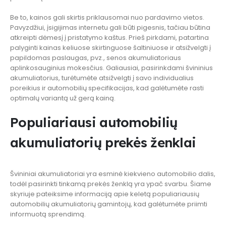
Be to, kainos gali skirtis priklausomai nuo pardavimo vietos.
Pavyzdžiui, įsigijimas internetu gali būti pigesnis, tačiau būtina
atkreipti dėmesį į pristatymo kaštus. Prieš pirkdami, patartina
palyginti kainas keliuose skirtinguose šaltiniuose ir atsižvelgti į
papildomas paslaugas, pvz., senos akumuliatoriaus
aplinkosauginius mokesčius. Galiausiai, pasirinkdami švininius
akumuliatorius, turėtumėte atsižvelgti į savo individualius
poreikius ir automobilių specifikacijas, kad galėtumėte rasti
optimalų variantą už gerą kainą.
Populiariausi automobilių
akumuliatorių prekės ženklai
Švininiai akumuliatoriai yra esminė kiekvieno automobilio dalis,
todėl pasirinkti tinkamą prekės ženklą yra ypač svarbu. Šiame
skyriuje pateiksime informaciją apie keletą populiariausių
automobilių akumuliatorių gamintojų, kad galėtumėte priimti
informuotą sprendimą.