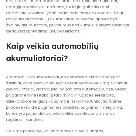
turėti įtakos automobilio našumui. Be to, šių akumuliatorių
energijos tankis yra mažesnis, todėl jie gali reikalauti
dažnesnio įkrovimo, ypač esant didelėms apkrovoms. Taigi,
renkantis automobilių akumuliatorius, svarbu apsvarstyti
švininių akumuliatorių privalumus ir trūkumus, siekiant pasirinkti
geriausią sprendimą jūsų poreikiams.
Kaip veikia automobilių
akumuliatoriai?
Automobilių akumuliatoriai yra esminiai elektros energijos
šaltiniai, kurie palaiko daugiau nei tik variklio veikimą. Švininiai
akumuliatoriai, dažniausiai naudojami automobiliuose, veikia
pagal cheminę reakciją tarp švino ir rūgšties elektrolito,
atliekančio energijos kaupimo ir išskyrimo funkcijas. Šiame
procese yra dvi pagrindinės plokštės: teigiamą ir neigiamą,
kurios yra panardintos į elektrolitą, susidedantį iš sieros
rūgšties ir vandens.
Veikimo pradžioje, kai automobilis buvo išjungtas,