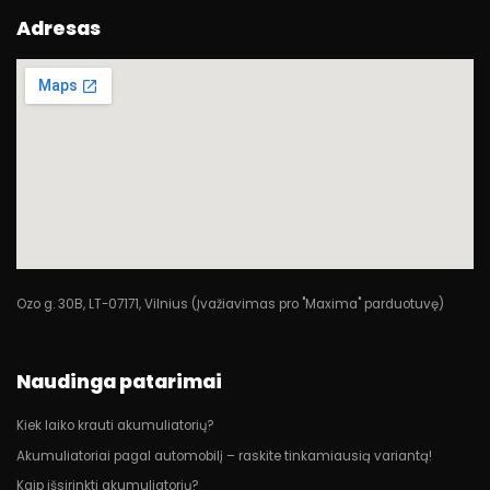
Adresas
Ozo g. 30B, LT-07171, Vilnius (Įvažiavimas pro "Maxima" parduotuvę)
Naudinga patarimai
Kiek laiko krauti akumuliatorių?
Akumuliatoriai pagal automobilį – raskite tinkamiausią variantą!
Kaip išsirinkti akumuliatorių?