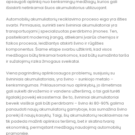
apsaugoti aplinką nuo kenksmingų medžiagų, kurios gali
išsiskirti netinkamai šiuos akumuliatorius utilizuojant.
Automobilių akumuliatorių reciklavimo proceso eiga yra išties
svarbi. Pirmiausia, surinkti seni švininiai akumuliatoriai yra
transportuojami į specializuotas perdirbimo įmones. Ten,
pasitelkiant modernią įrangą, atliekami įvairūs chemijos ir
fizikos procesai, leidžiantys atskirti švino ir rūgšties
komponentus. Šiame etape svarbu užtikrinti, kad visos
medžiagos būtų tinkamai tvarkomos, kad būtų sumažinta tarša
ir sužalojimų rizika žmogaus sveikatai.
Viena pagrindinių aplinkosaugos problemų, susijusių su
švininiais akumuliatoriais, yra švino – sunkiojo metalo –
kenksmingumas. Priklausomai nuo aplinkybių, jo išmetimas
gali sukelti dirvožemio ir vandens užteršimą, o tai gali turėti
ilgalaikį poveikį ekosistemai. Be to, švininiai akumuliatoriai
beveik visiškai gali būti perdirbami – švino iki 80-90% galima
panaudoti naujų akumuliatorių gamyboje, kas sumažina švino
poreikį iš naujų kasyklų. Taigi, šių akumuliatorių reciklavimas ne
tik padeda mažinti aplinkos teršimą, bet ir skatina tvarią
ekonomiką, permąstant medžiagų naudojimą automobilių
pramonėje.