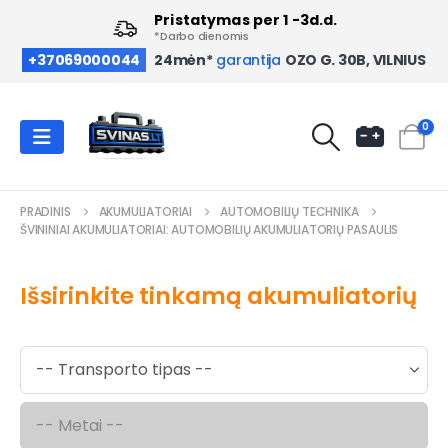
Pristatymas per 1 -3d.d.
*Darbo dienomis
OZO G. 30B, VILNIUS
+37069000044
24mėn*
garantija
0
PRADINIS
AKUMULIATORIAI
AUTOMOBILIŲ TECHNIKA
ŠVININIAI AKUMULIATORIAI: AUTOMOBILIŲ AKUMULIATORIŲ PASAULIS
Išsirinkite tinkamą akumuliatorių