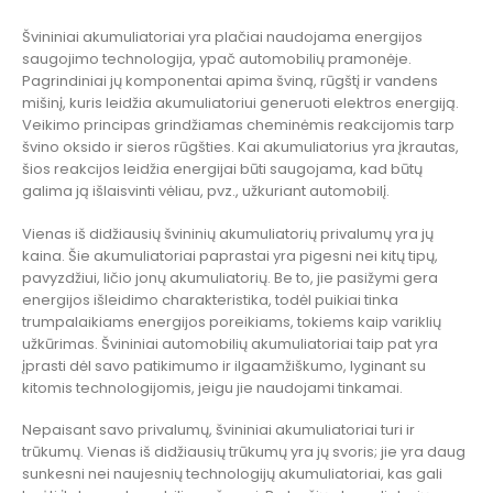
Švininiai akumuliatoriai yra plačiai naudojama energijos
saugojimo technologija, ypač automobilių pramonėje.
Pagrindiniai jų komponentai apima šviną, rūgštį ir vandens
mišinį, kuris leidžia akumuliatoriui generuoti elektros energiją.
Veikimo principas grindžiamas cheminėmis reakcijomis tarp
švino oksido ir sieros rūgšties. Kai akumuliatorius yra įkrautas,
šios reakcijos leidžia energijai būti saugojama, kad būtų
galima ją išlaisvinti vėliau, pvz., užkuriant automobilį.
Vienas iš didžiausių švininių akumuliatorių privalumų yra jų
kaina. Šie akumuliatoriai paprastai yra pigesni nei kitų tipų,
pavyzdžiui, ličio jonų akumuliatorių. Be to, jie pasižymi gera
energijos išleidimo charakteristika, todėl puikiai tinka
trumpalaikiams energijos poreikiams, tokiems kaip variklių
užkūrimas. Švininiai automobilių akumuliatoriai taip pat yra
įprasti dėl savo patikimumo ir ilgaamžiškumo, lyginant su
kitomis technologijomis, jeigu jie naudojami tinkamai.
Nepaisant savo privalumų, švininiai akumuliatoriai turi ir
trūkumų. Vienas iš didžiausių trūkumų yra jų svoris; jie yra daug
sunkesni nei naujesnių technologijų akumuliatoriai, kas gali