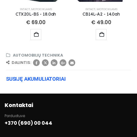
INTACT
,
MOTOCIKLAMS
INTACT
,
MOTOCIKLAMS
CTX20L-BS - 18.0ah
CB14L-A2 - 14.0ah
€
69.00
€
49.00
AUTOMOBILIŲ TECHNIKA
DALINTIS:
SUSIJĘ AKUMULIATORIAI
Kontaktai
Parduotuvė
+370 (690) 00 044