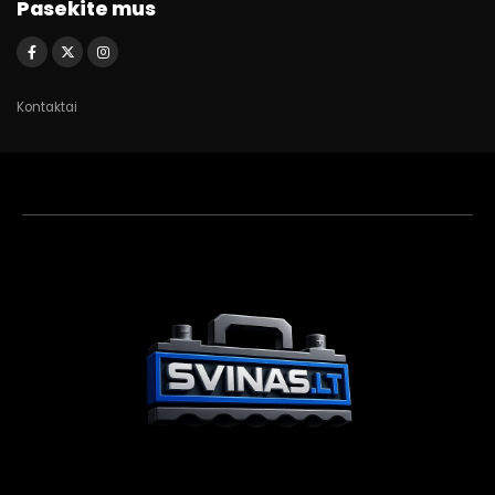
Pasekite mus
Kontaktai
Akumuliatorių
asistentas
Aktyvus dabar