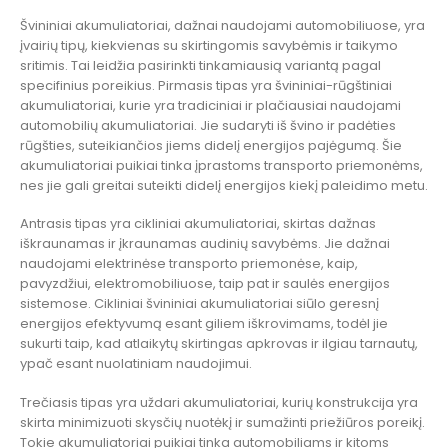
Švininiai akumuliatoriai, dažnai naudojami automobiliuose, yra
įvairių tipų, kiekvienas su skirtingomis savybėmis ir taikymo
sritimis. Tai leidžia pasirinkti tinkamiausią variantą pagal
specifinius poreikius. Pirmasis tipas yra švininiai-rūgštiniai
akumuliatoriai, kurie yra tradiciniai ir plačiausiai naudojami
automobilių akumuliatoriai. Jie sudaryti iš švino ir padėties
rūgšties, suteikiančios jiems didelį energijos pajėgumą. Šie
akumuliatoriai puikiai tinka įprastoms transporto priemonėms,
nes jie gali greitai suteikti didelį energijos kiekį paleidimo metu.
Antrasis tipas yra cikliniai akumuliatoriai, skirtas dažnas
iškraunamas ir įkraunamas audinių savybėms. Jie dažnai
naudojami elektrinėse transporto priemonėse, kaip,
pavyzdžiui, elektromobiliuose, taip pat ir saulės energijos
sistemose. Cikliniai švininiai akumuliatoriai siūlo geresnį
energijos efektyvumą esant giliem iškrovimams, todėl jie
sukurti taip, kad atlaikytų skirtingas apkrovas ir ilgiau tarnautų,
ypač esant nuolatiniam naudojimui.
Trečiasis tipas yra uždari akumuliatoriai, kurių konstrukcija yra
skirta minimizuoti skysčių nuotėkį ir sumažinti priežiūros poreikį.
Tokie akumuliatoriai puikiai tinka automobiliams ir kitoms