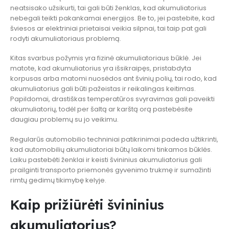
neatsisako užsikurti, tai gali būti ženklas, kad akumuliatorius
nebegali teikti pakankamai energijos. Be to, jei pastebite, kad
šviesos ar elektriniai prietaisai veikia silpnai, tai taip pat gali
rodyti akumuliatoriaus problemą.
Kitas svarbus požymis yra fizinė akumuliatoriaus būklė. Jei
matote, kad akumuliatorius yra išsikraipęs, pristabdyta
korpusas arba matomi nuosėdos ant švinių polių, tai rodo, kad
akumuliatorius gali būti pažeistas ir reikalingas keitimas.
Papildomai, drastiškas temperatūros svyravimas gali paveikti
akumuliatorių, todėl per šaltą ar karštą orą pastebėsite
daugiau problemų su jo veikimu.
Regularūs automobilio techniniai patikrinimai padeda užtikrinti,
kad automobilių akumuliatoriai būtų laikomi tinkamos būklės.
Laiku pastebėti ženklai ir keisti švininius akumuliatorius gali
prailginti transporto priemonės gyvenimo trukmę ir sumažinti
rimtų gedimų tikimybę kelyje.
Kaip prižiūrėti švininius
akumuliatorius?