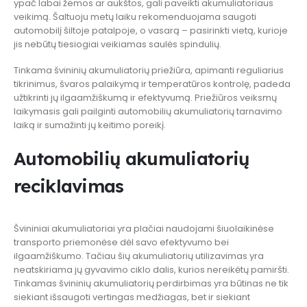
ypač labai žemos ar aukštos, gali paveikti akumuliatoriaus
veikimą. Šaltuoju metų laiku rekomenduojama saugoti
automobilį šiltoje patalpoje, o vasarą – pasirinkti vietą, kurioje
jis nebūtų tiesiogiai veikiamas saulės spindulių.
Tinkama švininių akumuliatorių priežiūra, apimanti reguliarius
tikrinimus, švaros palaikymą ir temperatūros kontrolę, padeda
užtikrinti jų ilgaamžiškumą ir efektyvumą. Priežiūros veiksmų
laikymasis gali pailginti automobilių akumuliatorių tarnavimo
laiką ir sumažinti jų keitimo poreikį.
Automobilių akumuliatorių
reciklavimas
Švininiai akumuliatoriai yra plačiai naudojami šiuolaikinėse
transporto priemonėse dėl savo efektyvumo bei
ilgaamžiškumo. Tačiau šių akumuliatorių utilizavimas yra
neatskiriama jų gyvavimo ciklo dalis, kurios nereikėtų pamiršti.
Tinkamas švininių akumuliatorių perdirbimas yra būtinas ne tik
siekiant išsaugoti vertingas medžiagas, bet ir siekiant