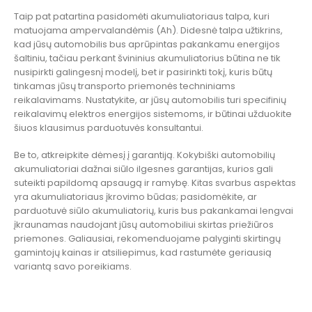
Taip pat patartina pasidomėti akumuliatoriaus talpa, kuri
matuojama ampervalandėmis (Ah). Didesnė talpa užtikrins,
kad jūsų automobilis bus aprūpintas pakankamu energijos
šaltiniu, tačiau perkant švininius akumuliatorius būtina ne tik
nusipirkti galingesnį modelį, bet ir pasirinkti tokį, kuris būtų
tinkamas jūsų transporto priemonės techniniams
reikalavimams. Nustatykite, ar jūsų automobilis turi specifinių
reikalavimų elektros energijos sistemoms, ir būtinai užduokite
šiuos klausimus parduotuvės konsultantui.
Be to, atkreipkite dėmesį į garantiją. Kokybiški automobilių
akumuliatoriai dažnai siūlo ilgesnes garantijas, kurios gali
suteikti papildomą apsaugą ir ramybę. Kitas svarbus aspektas
yra akumuliatoriaus įkrovimo būdas; pasidomėkite, ar
parduotuvė siūlo akumuliatorių, kuris bus pakankamai lengvai
įkraunamas naudojant jūsų automobiliui skirtas priežiūros
priemones. Galiausiai, rekomenduojame palyginti skirtingų
gamintojų kainas ir atsiliepimus, kad rastumėte geriausią
variantą savo poreikiams.