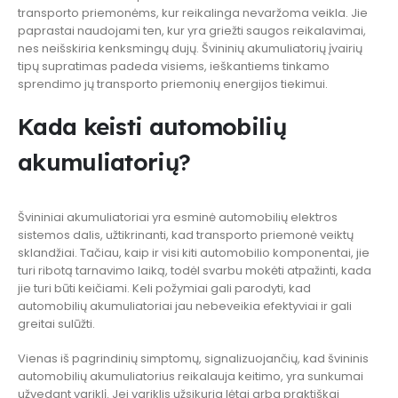
transporto priemonėms, kur reikalinga nevaržoma veikla. Jie
paprastai naudojami ten, kur yra griežti saugos reikalavimai,
nes neišskiria kenksmingų dujų. Švininių akumuliatorių įvairių
tipų supratimas padeda visiems, ieškantiems tinkamo
sprendimo jų transporto priemonių energijos tiekimui.
Kada keisti automobilių
akumuliatorių?
Švininiai akumuliatoriai yra esminė automobilių elektros
sistemos dalis, užtikrinanti, kad transporto priemonė veiktų
sklandžiai. Tačiau, kaip ir visi kiti automobilio komponentai, jie
turi ribotą tarnavimo laiką, todėl svarbu mokėti atpažinti, kada
jie turi būti keičiami. Keli požymiai gali parodyti, kad
automobilių akumuliatoriai jau nebeveikia efektyviai ir gali
greitai sulūžti.
Vienas iš pagrindinių simptomų, signalizuojančių, kad švininis
automobilių akumuliatorius reikalauja keitimo, yra sunkumai
užvedant variklį. Jei variklis užsikuria lėtai arba praktiškai