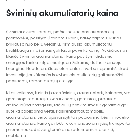
Švininių akumuliatorių kaina
Švininiai akumuliatoriai, plačiai naudojami automobilių
pramonėje, pasižymi įvairiomis kainų kategorijomis, kurios
priklauso nuo kelių veiksnių. Pirmiausia, akumuliatorių
kvalifikacija ir našumas gali labai paveikti kainą. Aukščiausios
klasės švininiai akumuliatoriai, kurie pasižymi didesniu
energijos tankiu ir ilgesniu ilgaamžiškumu, dažnai kainuoja
brangiau. Naudojant šiuos elementus, svarbu nepamiršti, kad
investicija į aukštesnės kokybės akumuliatorių gali sumažinti
papildomų remonto kaštų ateityje.
Kitas veiksnys, turintis įtakos švininių akumuliatorių kainoms, yra
gamintojo reputacija. Gerai žinomų gamintojų produktai
dažnai būna brangesni, tačiau jų patikimumas ir garantija gali
suteikti papildomą vertę. Pasirenkant automobilių
akumuliatorius, verta apsvarstyti tos pačios markės ir modelio
akumuliatorius, kurie gali būti rekomenduojami jūsų transporto
priemonei, kad išvengtumėte nesuderinamumo ar kitų
problemų.