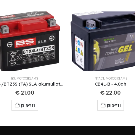
BS
,
MOTOCIKLAMS
INTACT
,
MOTOCIKLAMS
BTX4L+/BTZ5S (FA) SLA akumuliatorius
CB4L-B - 4.0ah
€
21.00
€
22.00
ĮSIGYTI
ĮSIGYTI