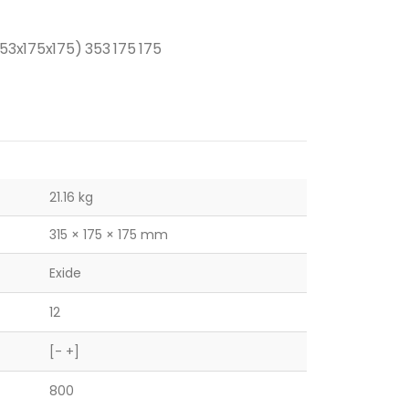
353x175x175) 353 175 175
21.16 kg
315 × 175 × 175 mm
Exide
12
[- +]
800