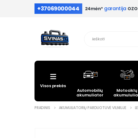
+37069000044
garantija
OZO 
24mėn*
Visos prekės
Automobilių
Motociklų
akumuliatoriai
akumululia
PRADINIS
AKUMULIATORIŲ PARDUOTUVĖ VILNIUJE
L