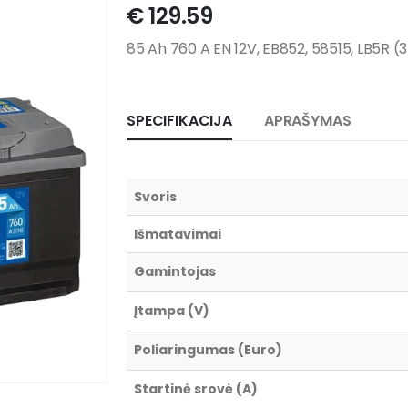
€
129.59
85 Ah 760 A EN 12V, EB852, 58515, LB5R (
SPECIFIKACIJA
APRAŠYMAS
Svoris
Išmatavimai
Gamintojas
Įtampa (V)
Poliaringumas (Euro)
Startinė srovė (A)