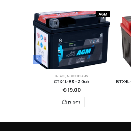
AGM
INTACT
,
MOTOCIKLAMS
CTX4L-BS - 3.0ah
€
19.00
ĮSIGYTI