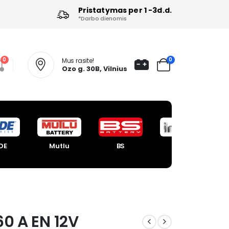
Pristatymas per 1 -3d.d.
*Darbo dienomis
0
0
Mus rasite!
Ozo g. 30B, Vilnius
DE
Mutlu
BS
Intact
60 A EN 12V