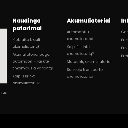
Naudinga
Akumuliatoriai
In
patarimai
Automobilių
Gar
akumuliatoriai
Kiek laiko krauti
Pri
akumuliatorių?
Kaip išsirinkti
Pri
akumuliatorių?
Akumuliatoriai pagal
Pre
automobilį – raskite
Motociklų akumuliatoriai
tinkamiausią variantą!
Sunkiojo transporto
Kaip išsirinkti
akumuliatoriai
akumuliatorių?
lnius