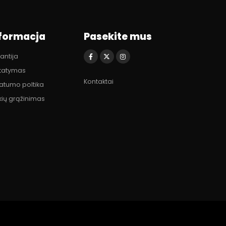
formacja
Pasekite mus
antija
statymas
Kontaktai
vatumo poltika
kių grąžinimas