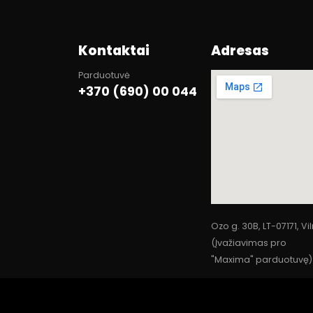
Kontaktai
Adresas
Parduotuvė
+370 (690) 00 044
Ozo g. 30B, LT-07171, Vi
(Įvažiavimas pro
"Maxima" parduotuvę)