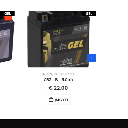
GEL
GEL
INTACT
,
MOTOCIKLAMS
IN
CB3L-B - 3.0ah
CT
€
22.00
ĮSIGYTI