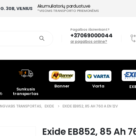
Akumuliatorių parduotuvė
G. 30B, VILNIUS
*VISOMS TRANSPORTO PRIEMONĖMS
Pagalbos išsirenkant?
+37069000044
ar pagalbos online?
Banner
Varta
EXI
Sunkusis
toriai
transportas
ENGVASIS TRANSPORTAS
,
EXIDE
EXIDE EB852, 85 AH 760 A EN 12V
Exide EB852, 85 Ah 7