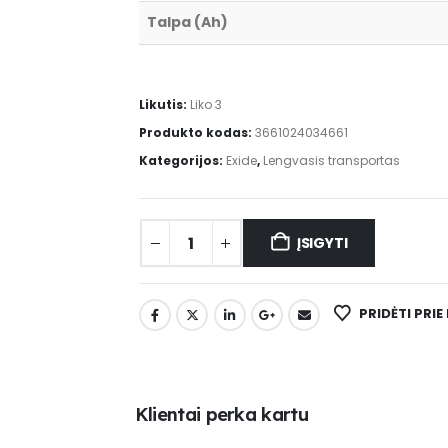
Talpa (Ah)
Likutis:
Liko 3
Produkto kodas:
3661024034661
Kategorijos:
Exide
,
Lengvasis transportas
ĮSIGYTI
PRIDĖTI PRI
K
l
i
e
n
t
a
i
p
e
r
k
a
k
a
r
t
u