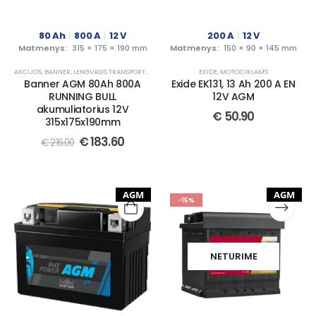
80
Ah
800
A
12
V
200
A
12
V
Matmenys:
315 × 175 × 190 mm
Matmenys:
150 × 90 × 145 mm
AKCIJOS
,
BANNER
,
LENGVASIS TRANSPORTAS
EXIDE
,
MOTOCIKLAMS
Banner AGM 80Ah 800A
Exide EK131, 13 Ah 200 A EN
RUNNING BULL
12V AGM
akumuliatorius 12V
€
50.90
315x175x190mm
€
183.60
€
216.00
AGM
AGM
-15%
NETURIME