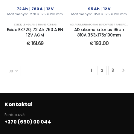
72
Ah
760
A
12
V
95
Ah
12
V
Matmenys:
278 × 175 × 190 mm
Matmenys:
353 × 175 × 190 mm
EXIDE
,
LENGVASIS TRANSPORTAS
AD AKUMULIATORIAI
,
LENGVASIS TRANSPORTAS
Exide EK720, 72 Ah 760 A EN
AD akumuliatorius 95ah
12V AGM
810A 353x175x190mm
€
161.69
€
193.00
1
2
3
Kontaktai
Parduotuvė
+370 (690) 00 044