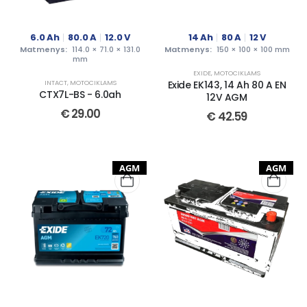
6.0
Ah
80.0
A
12.0
V
14
Ah
80
A
12
V
Matmenys:
114.0 × 71.0 × 131.0
Matmenys:
150 × 100 × 100 mm
mm
EXIDE
,
MOTOCIKLAMS
INTACT
,
MOTOCIKLAMS
Exide EK143, 14 Ah 80 A EN
CTX7L-BS - 6.0ah
12V AGM
€
29.00
€
42.59
AGM
AGM