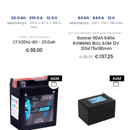
20.0
Ah
310.0
A
12.0
V
50
Ah
640
A
12
V
Matmenys:
175.0 × 87.0 × 155.0
Matmenys:
210 × 175 × 190 mm
mm
AKCIJOS
,
BANNER
,
LENGVASIS TRANSPORTAS
INTACT
,
MOTOCIKLAMS
Banner 50Ah 640A
CTX20HL-BS - 20.0ah
RUNNING BULL AGM 12V
210x175x190mm
€
69.00
€
157.25
€
185.00
AGM
AGM