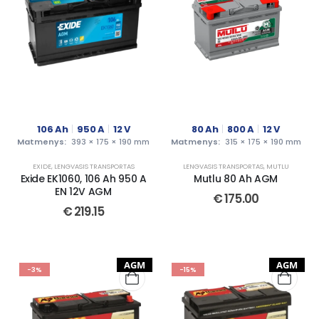
106
Ah
950
A
12
V
80
Ah
800
A
12
V
Matmenys:
393 × 175 × 190 mm
Matmenys:
315 × 175 × 190 mm
EXIDE
,
LENGVASIS TRANSPORTAS
LENGVASIS TRANSPORTAS
,
MUTLU
Exide EK1060, 106 Ah 950 A
Mutlu 80 Ah AGM
EN 12V AGM
€
175.00
€
219.15
AGM
AGM
-3%
-15%