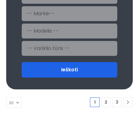
Ieškoti
1
2
3