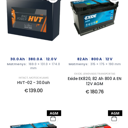
30.0
Ah
380.0
A
12.0
V
82
Ah
800
A
12
V
Matmenys:
169.0 × 131.0 × 174.0
Matmenys:
315 × 175 × 190 mm
mm
EXIDE
,
LENGVASIS TRANSPORTAS
INTACT
,
MOTOCIKLAMS
Exide EK820, 82 Ah 800 A EN
HVT-02 - 30.0ah
12V AGM
€
139.00
€
180.76
AGM
AGM