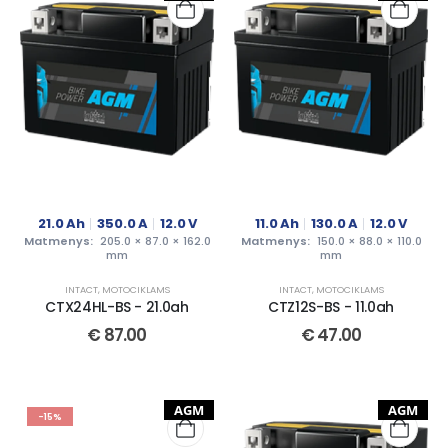
21.0
Ah
350.0
A
12.0
V
11.0
Ah
130.0
A
12.0
V
Matmenys:
205.0 × 87.0 × 162.0
Matmenys:
150.0 × 88.0 × 110.0
mm
mm
INTACT
,
MOTOCIKLAMS
INTACT
,
MOTOCIKLAMS
CTX24HL-BS - 21.0ah
CTZ12S-BS - 11.0ah
€
87.00
€
47.00
AGM
AGM
-15%