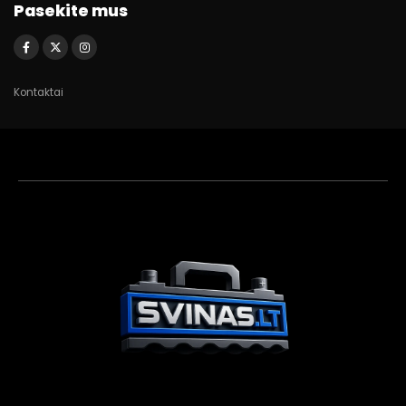
Pasekite mus
Kontaktai
Akumuliatorių
asistentas
Aktyvus dabar