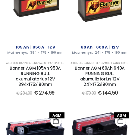
105
Ah
950
A
12
V
60
Ah
600
A
12
V
Matmenys:
394 × 175 × 190 mm
Matmenys:
241 × 175 × 190 mm
AKCIJOS
,
BANNER
,
LENGVASIS TRANSPORTAS
AKCIJOS
,
BANNER
,
LENGVASIS TRANSPORTAS
Banner AGM 105Ah 950A
Banner AGM 60Ah 640A
RUNNING BULL
RUNNING BULL
akumuliatorius 12V
akumuliatorius 12V
394x175x190mm
241x175x190mm
€
274.99
€
144.50
€
284.00
€
170.00
AGM
AGM