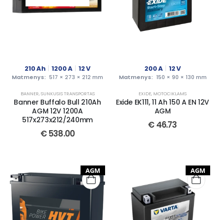
210
Ah
1200
A
12
V
200
A
12
V
Matmenys:
517 × 273 × 212 mm
Matmenys:
150 × 90 × 130 mm
BANNER
,
SUNKUSIS TRANSPORTAS
EXIDE
,
MOTOCIKLAMS
Banner Buffalo Bull 210Ah
Exide EK111, 11 Ah 150 A EN 12V
AGM 12V 1200A
AGM
517x273x212/240mm
€
46.73
€
538.00
AGM
AGM