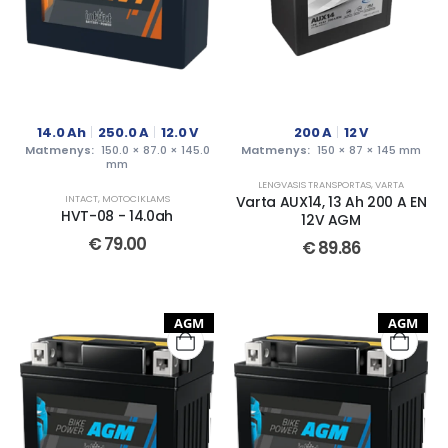
14.0
Ah
250.0
A
12.0
V
200
A
12
V
Matmenys:
150.0 × 87.0 × 145.0
Matmenys:
150 × 87 × 145 mm
mm
LENGVASIS TRANSPORTAS
,
VARTA
INTACT
,
MOTOCIKLAMS
Varta AUX14, 13 Ah 200 A EN
HVT-08 - 14.0ah
12V AGM
€
79.00
€
89.86
AGM
AGM