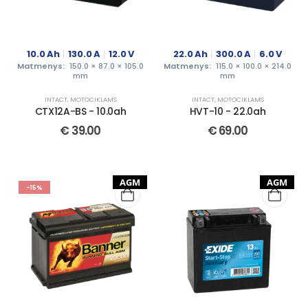
10.0
Ah
130.0
A
12.0
V
22.0
Ah
300.0
A
6.0
V
Matmenys:
150.0 × 87.0 × 105.0
Matmenys:
115.0 × 100.0 × 214.0
mm
mm
INTACT
,
MOTOCIKLAMS
INTACT
,
MOTOCIKLAMS
CTX12A-BS - 10.0ah
HVT-10 - 22.0ah
€
39.00
€
69.00
AGM
AGM
-15%