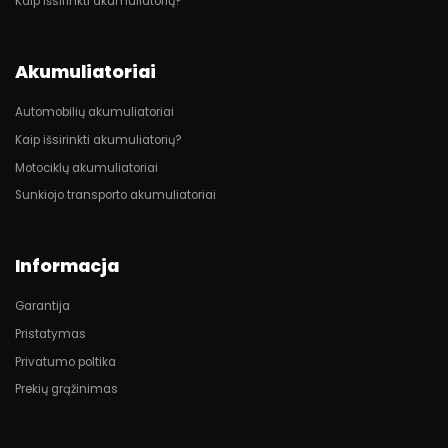
Kaip išsirinkti akumuliatorių?
Akumuliatoriai
Automobilių akumuliatoriai
Kaip išsirinkti akumuliatorių?
Motociklų akumuliatoriai
Sunkiojo transporto akumuliatoriai
Informacja
Garantija
Pristatymas
Privatumo poltika
Prekių grąžinimas