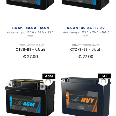
6.5
Ah
80.0
A
12.0
V
6.0
Ah
80.0
A
12.0
V
Matmenys:
150.0 × 66.0 × 93.0
Matmenys:
113.0 × 70.0 × 105.0
mm
mm
INTACT
,
MOTOCIKLAMS
INTACT
,
MOTOCIKLAMS
CT7B-BS - 6.5ah
CTZ7S-BS - 6.0ah
€
27.00
€
27.00
GEL
AGM