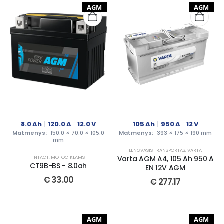
AGM
AGM
8.0
Ah
120.0
A
12.0
V
105
Ah
950
A
12
V
Matmenys:
150.0 × 70.0 × 105.0
Matmenys:
393 × 175 × 190 mm
mm
LENGVASIS TRANSPORTAS
,
VARTA
INTACT
,
MOTOCIKLAMS
Varta AGM A4, 105 Ah 950 A
CT9B-BS - 8.0ah
EN 12V AGM
€
33.00
€
277.17
AGM
AGM