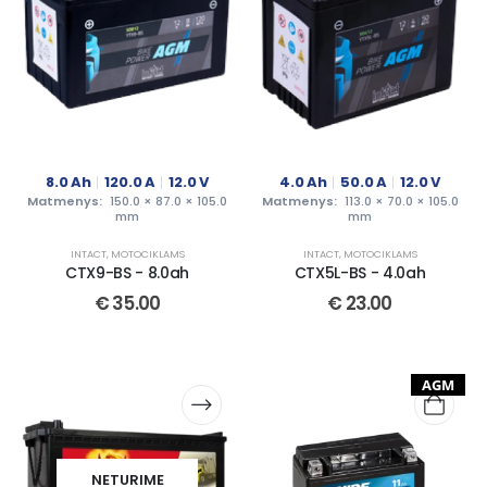
8.0
Ah
120.0
A
12.0
V
4.0
Ah
50.0
A
12.0
V
Matmenys:
150.0 × 87.0 × 105.0
Matmenys:
113.0 × 70.0 × 105.0
mm
mm
INTACT
,
MOTOCIKLAMS
INTACT
,
MOTOCIKLAMS
CTX9-BS - 8.0ah
CTX5L-BS - 4.0ah
€
35.00
€
23.00
AGM
NETURIME