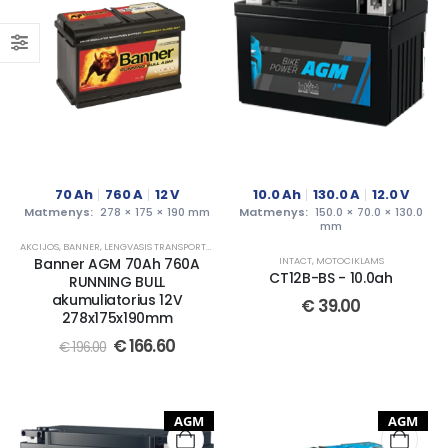
70
Ah
760
A
12
V
10.0
Ah
130.0
A
12.0
V
Matmenys:
278 × 175 × 190 mm
Matmenys:
150.0 × 70.0 × 130.0
mm
AKCIJOS
,
BANNER
,
LENGVASIS TRANSPORTAS
Banner AGM 70Ah 760A
INTACT
,
MOTOCIKLAMS
CT12B-BS - 10.0ah
RUNNING BULL
akumuliatorius 12V
€
39.00
278x175x190mm
€
166.60
€
196.00
AGM
AGM