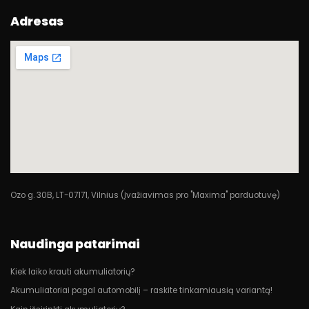
Adresas
Ozo g. 30B, LT-07171, Vilnius (Įvažiavimas pro "Maxima" parduotuvę)
Naudinga patarimai
Kiek laiko krauti akumuliatorių?
Akumuliatoriai pagal automobilį – raskite tinkamiausią variantą!