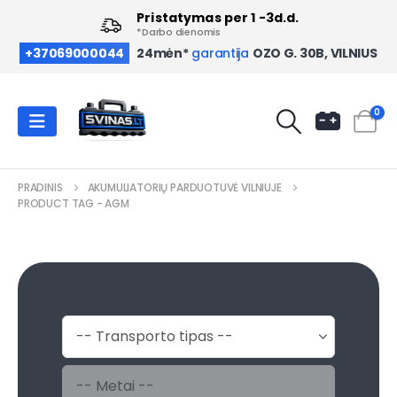
Pristatymas per 1 -3d.d.
*Darbo dienomis
OZO G. 30B, VILNIUS
+37069000044
24mėn*
garantija
0
PRADINIS
AKUMULIATORIŲ PARDUOTUVĖ VILNIUJE
PRODUCT TAG -
AGM