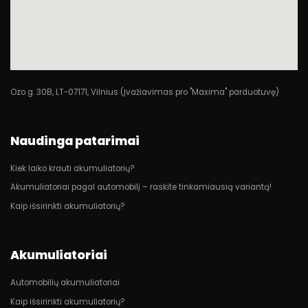
Ozo g. 30B, LT-07171, Vilnius (Įvažiavimas pro "Maxima" parduotuvę)
Naudinga patarimai
Kiek laiko krauti akumuliatorių?
Akumuliatoriai pagal automobilį – raskite tinkamiausią variantą!
Kaip išsirinkti akumuliatorių?
Akumuliatoriai
Automobilių akumuliatoriai
Kaip išsirinkti akumuliatorių?