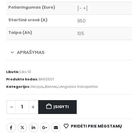
Poliaringumas (Euro)
[- +]
Startinė srovė (A)
950
Talpa (Ah)
105
APRAŠYMAS
Likutis:
Liko 10
Produkto kodas:
BA60501
Kategorijos:
Akcijos
,
Banner
,
Lengvasis transportas
ĮSIGYTI
PRIDĖTI PRIE MĖGSTAMŲ