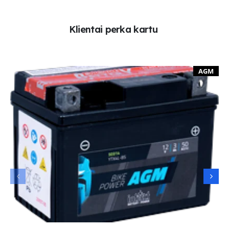
K
l
i
e
n
t
a
i
p
e
r
k
a
k
a
r
t
u
AGM