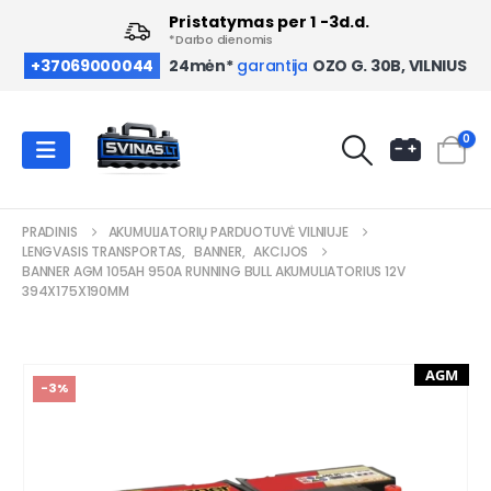
Pristatymas per 1 -3d.d.
*Darbo dienomis
OZO G. 30B, VILNIUS
+37069000044
24mėn*
garantija
0
PRADINIS
AKUMULIATORIŲ PARDUOTUVĖ VILNIUJE
LENGVASIS TRANSPORTAS
,
BANNER
,
AKCIJOS
BANNER AGM 105AH 950A RUNNING BULL AKUMULIATORIUS 12V
394X175X190MM
AGM
-3%