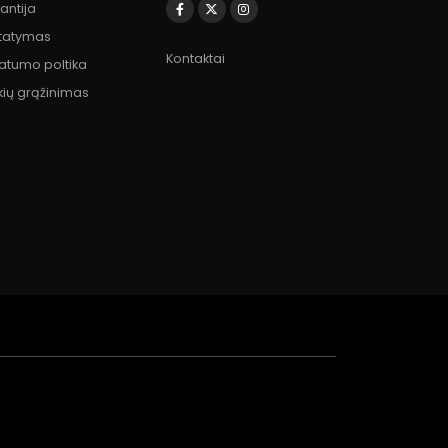
antija
statymas
Kontaktai
vatumo poltika
kių grąžinimas