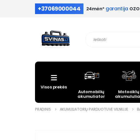
+37069000044
garantija
OZO 
24mėn*
Visos prekės
Automobilių
Motociklų
akumuliatoriai
akumululia
PRADINIS
AKUMULIATORIŲ PARDUOTUVĖ VILNIUJE
B