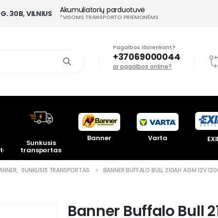
Akumuliatorių parduotuvė
G. 30B, VILNIUS
*VISOMS TRANSPORTO PRIEMONĖMS
Pagalbos išsirenkant?
+37069000044
ar pagalbos online?
Banner
Varta
EXI
Sunkusis
toriai
transportas
ANNER
,
SUNKUSIS TRANSPORTAS
BANNER BUFFALO BULL 210AH AGM 12V 1
Banner Buffalo Bull 