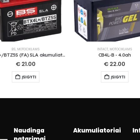
BS
,
MOTOCIKLAMS
INTACT
,
MOTOCIKLAMS
BTX4L+/BTZ5S (FA) SLA akumuliatorius
CB4L-B - 4.0ah
€
21.00
€
22.00
ĮSIGYTI
ĮSIGYTI
Naudinga
Akumuliatoriai
In
patarimai