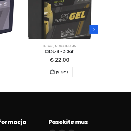
INTACT
,
MOTOCIKLAMS
IN
CB3L-B - 3.0ah
CT
€
22.00
ĮSIGYTI
formacja
Pasekite mus