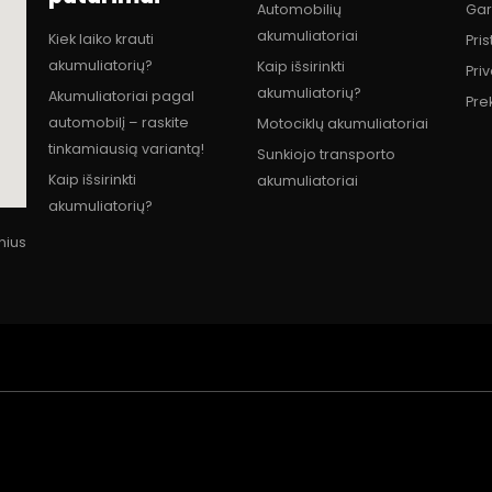
Automobilių
Gar
akumuliatoriai
Kiek laiko krauti
Pri
akumuliatorių?
Kaip išsirinkti
Pri
akumuliatorių?
Akumuliatoriai pagal
Pre
automobilį – raskite
Motociklų akumuliatoriai
tinkamiausią variantą!
Sunkiojo transporto
Kaip išsirinkti
akumuliatoriai
akumuliatorių?
lnius