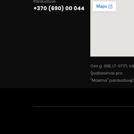
Parduotuvė
+370 (690) 00 044
Ozo g. 30B, LT-07171, Vi
(Įvažiavimas pro
"Maxima" parduotuvę)