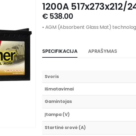
1200A 517x273x212
€
538.00
• AGM (Absorbent Glass Mat) technologi
SPECIFIKACIJA
APRAŠYMAS
Svoris
Išmatavimai
Gamintojas
Įtampa (V)
Startinė srovė (A)