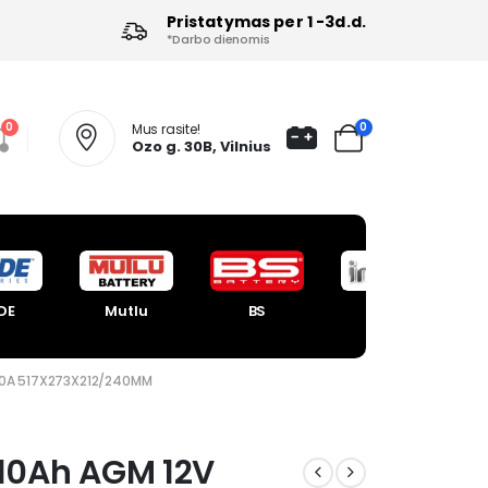
Pristatymas per 1 -3d.d.
*Darbo dienomis
0
0
Mus rasite!
Ozo g. 30B, Vilnius
DE
Mutlu
BS
Intact
200A 517X273X212/240MM
210Ah AGM 12V