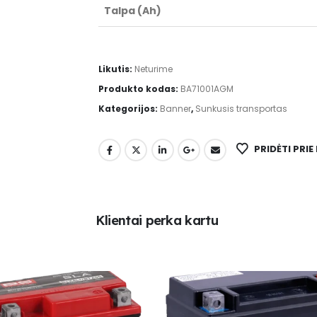
Talpa (Ah)
Likutis:
Neturime
Produkto kodas:
BA71001AGM
Kategorijos:
Banner
,
Sunkusis transportas
PRIDĖTI PRI
K
l
i
e
n
t
a
i
p
e
r
k
a
k
a
r
t
u