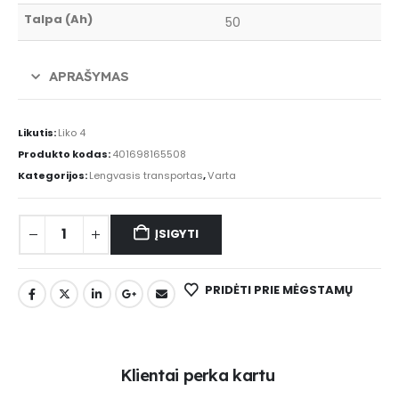
Talpa (Ah)
50
APRAŠYMAS
Likutis:
Liko 4
Produkto kodas:
401698165508
Kategorijos:
Lengvasis transportas
,
Varta
ĮSIGYTI
PRIDĖTI PRIE MĖGSTAMŲ
K
l
i
e
n
t
a
i
p
e
r
k
a
k
a
r
t
u