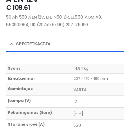
€
109.61
50 Ah 550 A EN 12V, EFB N50, L1R, EL550, AGM A9,
550901054, L1R (207x175x190) 207 175 190
SPECIFIKACIJA
Svoris
14.94 kg
Išmatavimai
207 × 175 × 190 mm
Gamintojas
VARTA
Įtampa (V)
12
Poliaringumas (Euro)
[- +]
Startinė srovė (A)
550