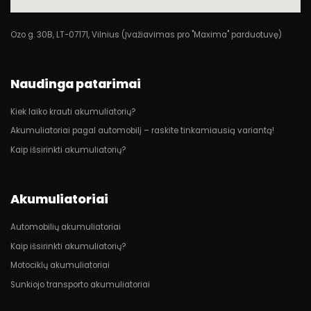
Ozo g. 30B, LT-07171, Vilnius (Įvažiavimas pro "Maxima" parduotuvę)
Naudinga patarimai
Kiek laiko krauti akumuliatorių?
Akumuliatoriai pagal automobilį – raskite tinkamiausią variantą!
Kaip išsirinkti akumuliatorių?
Akumuliatoriai
Automobilių akumuliatoriai
Kaip išsirinkti akumuliatorių?
Motociklų akumuliatoriai
Sunkiojo transporto akumuliatoriai