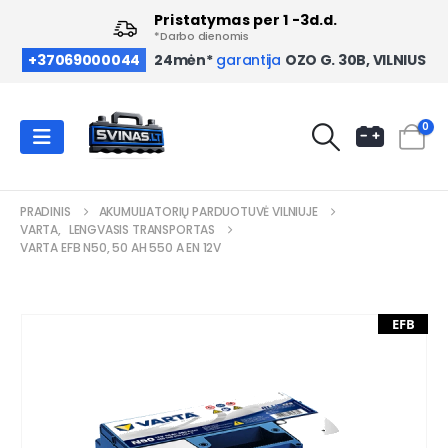
Pristatymas per 1 -3d.d.
*Darbo dienomis
OZO G. 30B, VILNIUS
+37069000044
24mėn*
garantija
0
PRADINIS
AKUMULIATORIŲ PARDUOTUVĖ VILNIUJE
VARTA
,
LENGVASIS TRANSPORTAS
VARTA EFB N50, 50 AH 550 A EN 12V
EFB