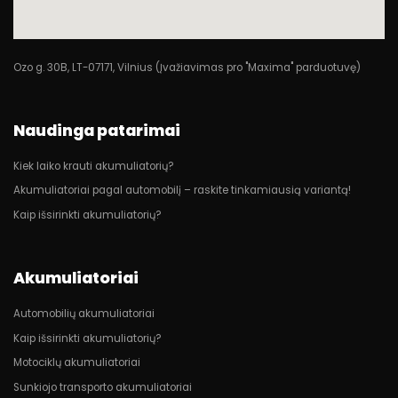
Ozo g. 30B, LT-07171, Vilnius (Įvažiavimas pro "Maxima" parduotuvę)
Naudinga patarimai
Kiek laiko krauti akumuliatorių?
Akumuliatoriai pagal automobilį – raskite tinkamiausią variantą!
Kaip išsirinkti akumuliatorių?
Akumuliatoriai
Automobilių akumuliatoriai
Kaip išsirinkti akumuliatorių?
Motociklų akumuliatoriai
Sunkiojo transporto akumuliatoriai