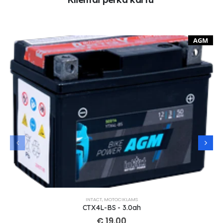
AGM
INTACT
,
MOTOCIKLAMS
CTX4L-BS - 3.0ah
€
19.00