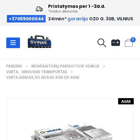
Pristatymas per 1 -3d.d.
*Darbo dienomis
OZO G. 30B, VILNIUS
+37069000044
24mėn*
garantija
0
PRADINIS
AKUMULIATORIŲ PARDUOTUVĖ VILNIUJE
VARTA
,
LENGVASIS TRANSPORTAS
VARTA AGM A9, 50 AH 540 A EN 12V AGM
AGM