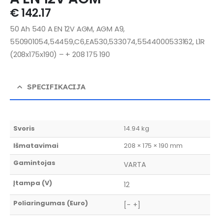
€
142.17
50 Ah 540 A EN 12V AGM, AGM A9,
550901054,54459,C6,EA530,533074,5544000533162, L1R
(208x175x190) – + 208 175 190
SPECIFIKACIJA
Svoris
14.94 kg
Išmatavimai
208 × 175 × 190 mm
Gamintojas
VARTA
Įtampa (V)
12
Poliaringumas (Euro)
[- +]