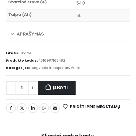
Startinė srovė (A)
540
Talpa (Ah)
50
APRAŠYMAS
Likutis:
Liko 24
Produkto kodas:
4016987165492
Kategorijos:
Lengvasis transportas
,
Varta
ĮSIGYTI
PRIDĖTI PRIE MĖGSTAMŲ
K
l
i
e
n
t
a
i
p
e
r
k
a
k
a
r
t
u