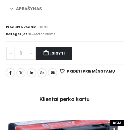
APRAŠYMAS
Produkto kodas:
300766
Kategorijos:
BS
,
Motociklams
ĮSIGYTI
PRIDĖTI PRIE MĖGSTAMŲ
K
l
i
e
n
t
a
i
p
e
r
k
a
k
a
r
t
u
AGM