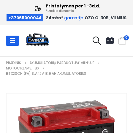
Pristatymas per 1 -3d.d.
*Darbo dienomis
OZO G. 30B, VILNIUS
+37069000044
24mėn*
garantija
0
PRADINIS
AKUMULIATORIŲ PARDUOTUVĖ VILNIUJE
MOTOCIKLAMS
,
BS
BTX20CH (FA) SLA 12V 18.9 AH AKUMULIATORIUS