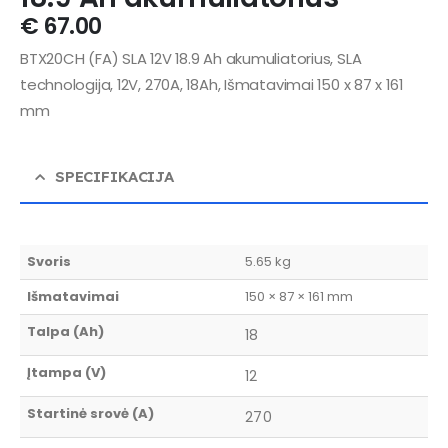
€
67.00
BTX20CH (FA) SLA 12V 18.9 Ah akumuliatorius, SLA
technologija, 12V, 270A, 18Ah, Išmatavimai 150 x 87 x 161
mm
SPECIFIKACIJA
Svoris
5.65 kg
Išmatavimai
150 × 87 × 161 mm
Talpa (Ah)
18
Įtampa (V)
12
Startinė srovė (A)
270