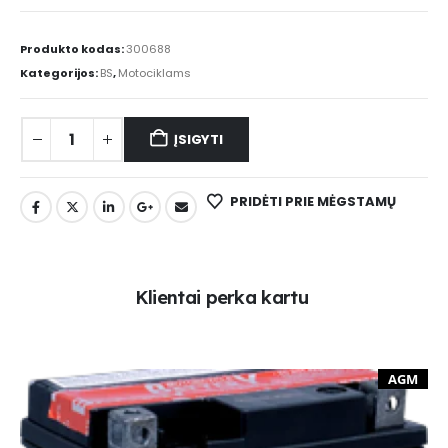
Produkto kodas:
300688
Kategorijos:
BS
,
Motociklams
ĮSIGYTI
PRIDĖTI PRIE MĖGSTAMŲ
K
l
i
e
n
t
a
i
p
e
r
k
a
k
a
r
t
u
AGM