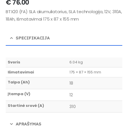
€
76.00
BTX20 (FA) SLA akumuliatorius, SLA technologija, 12V, 310A,
18Ah, Išmatavimai 175 x 87 x 155 mm
SPECIFIKACIJA
Svoris
6.04 kg
Išmatavimai
175 × 87 × 155 mm
Talpa (Ah)
18
Įtampa (V)
12
Startinė srovė (A)
310
APRAŠYMAS