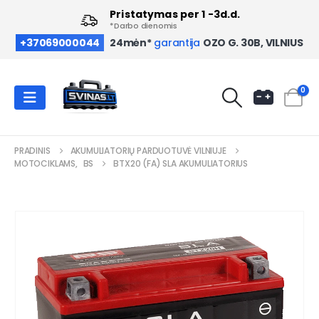
Pristatymas per 1 -3d.d.
*Darbo dienomis
OZO G. 30B, VILNIUS
+37069000044
24mėn*
garantija
0
PRADINIS
AKUMULIATORIŲ PARDUOTUVĖ VILNIUJE
MOTOCIKLAMS
,
BS
BTX20 (FA) SLA AKUMULIATORIUS