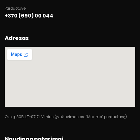
Parduotuvė
+370 (690) 00 044
Adresas
Ozo g. 30B, LT-07171, Vilnius (Įvažiavimas pro "Maxima" parduotuvę)
Naudinga patarimai