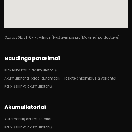
Ozo g. 30B, LT-07171, Vilnius (Įvažiavimas pro "Maxima" parduotuvę)
Naudinga patarimai
Kiek laiko krauti akumuliatorių?
Akumuliatoriai pagal automobilį – raskite tinkamiausią variantą!
Kaip išsirinkti akumuliatorių?
Akumuliatoriai
Automobilių akumuliatoriai
Kaip išsirinkti akumuliatorių?