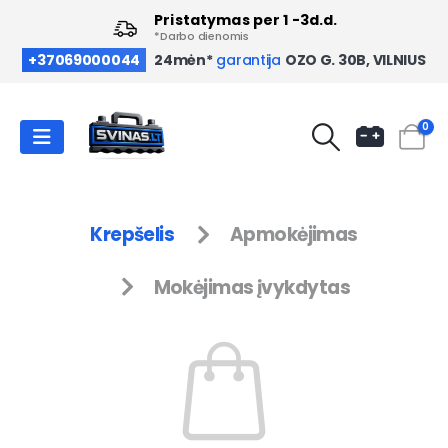
Pristatymas per 1 -3d.d.
*Darbo dienomis
OZO G. 30B, VILNIUS
+37069000044
24mėn*
garantija
0
Krepšelis
Apmokėjimas
Mokėjimas įvykdytas