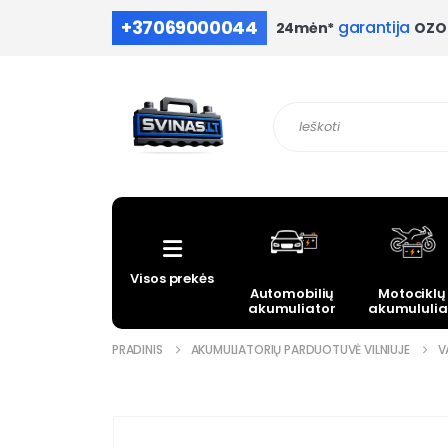
+37069000044
garantija
OZO 
24mėn*
Visos prekės
Automobilių
Motociklų
akumuliatoriai
akumululia
PRADINIS
AKUMULIATORIŲ PARDUOTUVĖ VILNIUJE
V