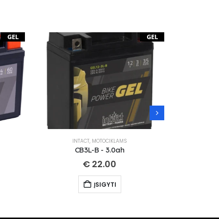
GEL
GEL
INTACT
,
MOTOCIKLAMS
IN
CB3L-B - 3.0ah
CT
€
22.00
ĮSIGYTI