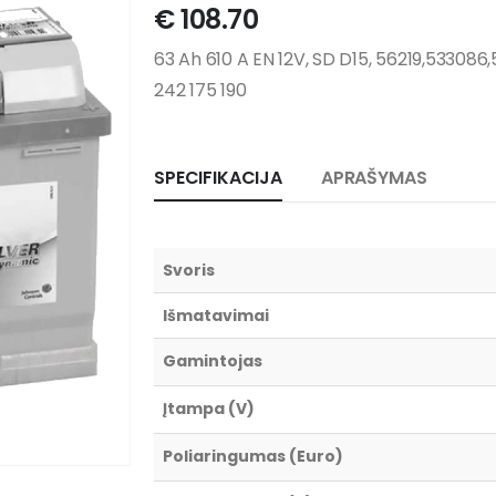
€
108.70
63 Ah 610 A EN 12V, SD D15, 56219,53308
242 175 190
SPECIFIKACIJA
APRAŠYMAS
Svoris
Išmatavimai
Gamintojas
Įtampa (V)
Poliaringumas (Euro)