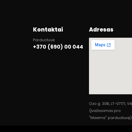
Kontaktai
Adresas
Parduotuvė
+370 (690) 00 044
Ozo g. 30B, LT-07171, Vi
(Įvažiavimas pro
"Maxima" parduotuvę)