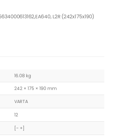
6,5634000613162,EA640, L2R (242x175x190)
16.08 kg
242 × 175 × 190 mm
VARTA
12
[- +]