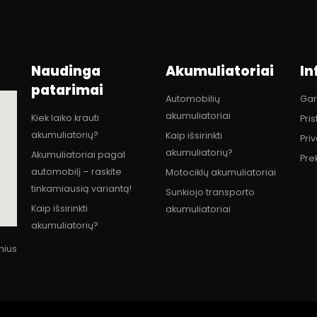
Naudinga
Akumuliatoriai
In
patarimai
Automobilių
Gar
akumuliatoriai
Kiek laiko krauti
Pri
akumuliatorių?
Kaip išsirinkti
Pri
akumuliatorių?
Akumuliatoriai pagal
Pre
automobilį – raskite
Motociklų akumuliatoriai
tinkamiausią variantą!
Sunkiojo transporto
Kaip išsirinkti
akumuliatoriai
akumuliatorių?
lnius