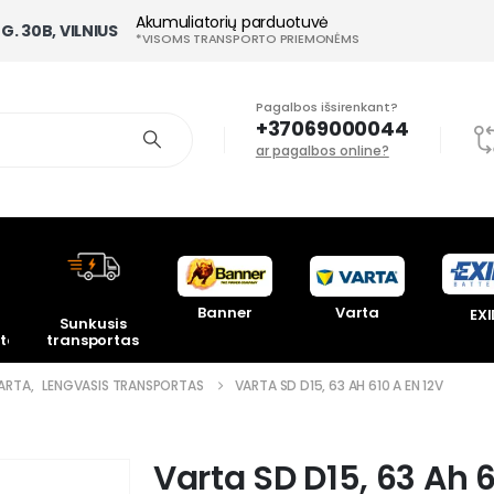
Akumuliatorių parduotuvė
G. 30B, VILNIUS
*VISOMS TRANSPORTO PRIEMONĖMS
Pagalbos išsirenkant?
+37069000044
ar pagalbos online?
Banner
Varta
EXI
Sunkusis
toriai
transportas
ARTA
,
LENGVASIS TRANSPORTAS
VARTA SD D15, 63 AH 610 A EN 12V
Varta SD D15, 63 Ah 6