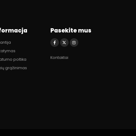
formacja
Pasekite mus
antija
statymas
Kontaktai
vatumo poltika
kių grąžinimas