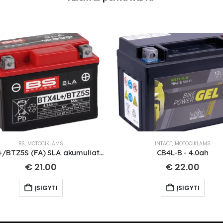
BS
,
MOTOCIKLAMS
INTACT
,
MOTOCIKLAMS
BTX4L+/BTZ5S (FA) SLA akumuliatorius
CB4L-B - 4.0ah
€
21.00
€
22.00
ĮSIGYTI
ĮSIGYTI