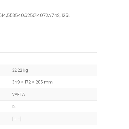
62514,553540,625014072A742, 125L
32.22 kg
349 × 172 × 285 mm
VARTA
12
[+ -]