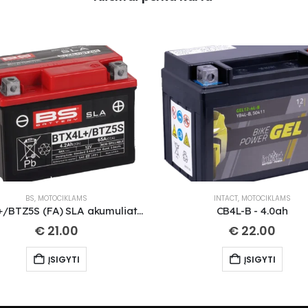
BS
,
MOTOCIKLAMS
INTACT
,
MOTOCIKLAMS
BTX4L+/BTZ5S (FA) SLA akumuliatorius
CB4L-B - 4.0ah
€
21.00
€
22.00
ĮSIGYTI
ĮSIGYTI