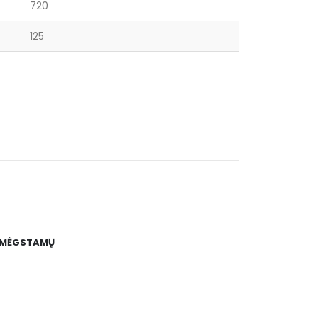
720
125
E MĖGSTAMŲ