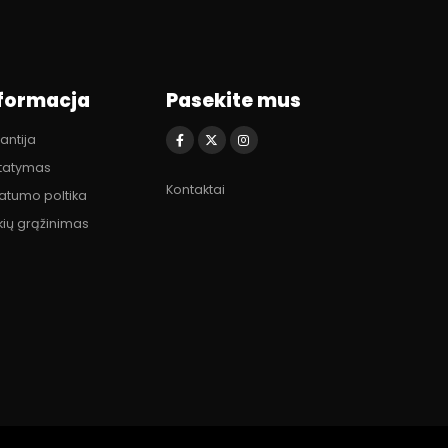
formacja
Pasekite mus
antija
statymas
Kontaktai
vatumo poltika
kių grąžinimas