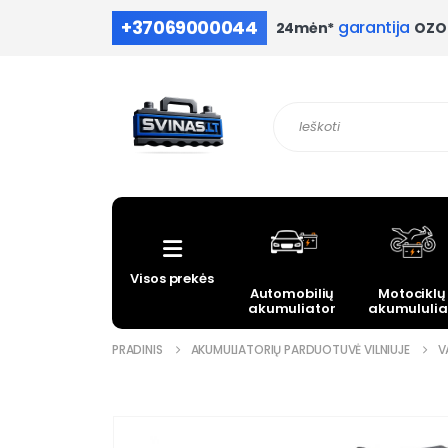
+37069000044
garantija
OZO 
24mėn*
Visos prekės
Automobilių
Motociklų
akumuliatoriai
akumululia
PRADINIS
AKUMULIATORIŲ PARDUOTUVĖ VILNIUJE
V