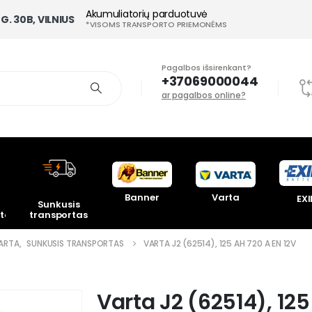
Akumuliatorių parduotuvė
G. 30B, VILNIUS
*VISOMS TRANSPORTO PRIEMONĖMS
Pagalbos išsirenkant?
+37069000044
ar pagalbos online?
Banner
Varta
EXI
Sunkusis
toriai
transportas
ARTA
,
SUNKUSIS TRANSPORTAS
VARTA J2 (62514), 125 AH 720 A EN 12V
Varta J2 (62514), 125