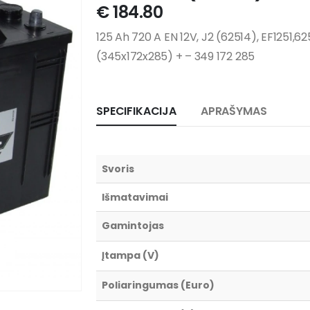
€
184.80
125 Ah 720 A EN 12V, J2 (62514), EF1251,
(345x172x285) + – 349 172 285
SPECIFIKACIJA
APRAŠYMAS
Svoris
Išmatavimai
Gamintojas
Įtampa (V)
Poliaringumas (Euro)