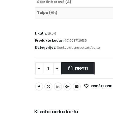
Startinė srovė (A)
Talpa (Ah)
Likutis:
Liko 6
Produkto kodas:
4016987129135
Kategorijos:
Sunkusis transportas
,
Varta
ĮSIGYTI
PRIDĖTI PRI
K
l
i
e
n
t
a
i
p
e
r
k
a
k
a
r
t
u