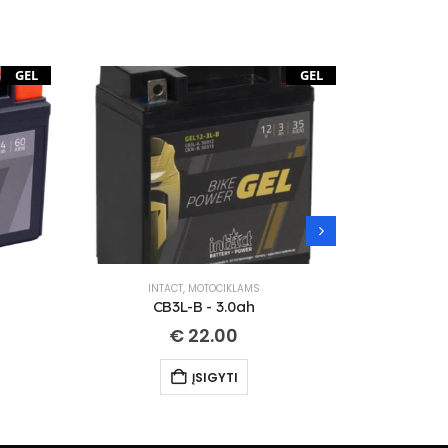
GEL
GEL
INTACT
,
MOTOCIKLAMS
IN
CB3L-B - 3.0ah
CT
€
22.00
ĮSIGYTI