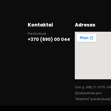
Kontaktai
Adresas
Parduotuvė
+370 (690) 00 044
Ozo g. 30B, LT-07171, Vi
(Įvažiavimas pro
"Maxima" parduotuvę)