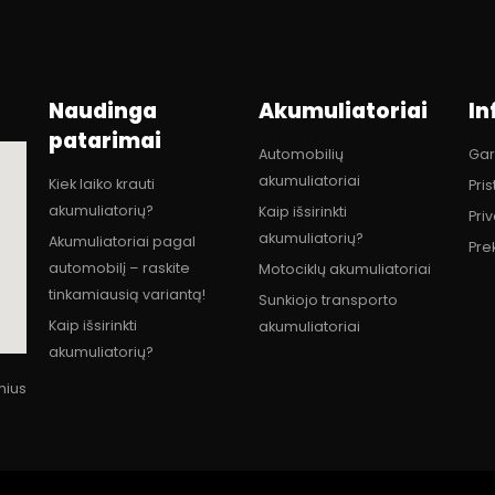
Naudinga
Akumuliatoriai
In
patarimai
Automobilių
Gar
akumuliatoriai
Kiek laiko krauti
Pri
akumuliatorių?
Kaip išsirinkti
Pri
akumuliatorių?
Akumuliatoriai pagal
Pre
automobilį – raskite
Motociklų akumuliatoriai
tinkamiausią variantą!
Sunkiojo transporto
Kaip išsirinkti
akumuliatoriai
akumuliatorių?
lnius