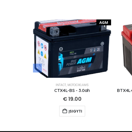
AGM
INTACT
,
MOTOCIKLAMS
CTX4L-BS - 3.0ah
€
19.00
ĮSIGYTI