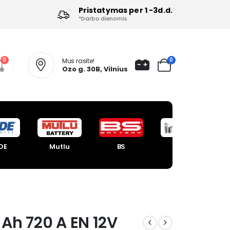
Pristatymas per 1 -3d.d.
*Darbo dienomis
0
0
Mus rasite!
Ozo g. 30B, Vilnius
DE
Mutlu
BS
Intact
 Ah 720 A EN 12V