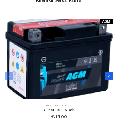
AGM
INTACT
,
MOTOCIKLAMS
CTX4L-BS - 3.0ah
€
19.00