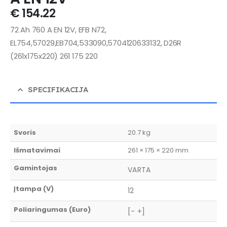
€
154.22
72 Ah 760 A EN 12V, EFB N72,
EL754,57029,EB704,533090,5704120633132, D26R
(261x175x220) 261 175 220
SPECIFIKACIJA
Svoris
20.7 kg
Išmatavimai
261 × 175 × 220 mm
Gamintojas
VARTA
Įtampa (V)
12
Poliaringumas (Euro)
[- +]