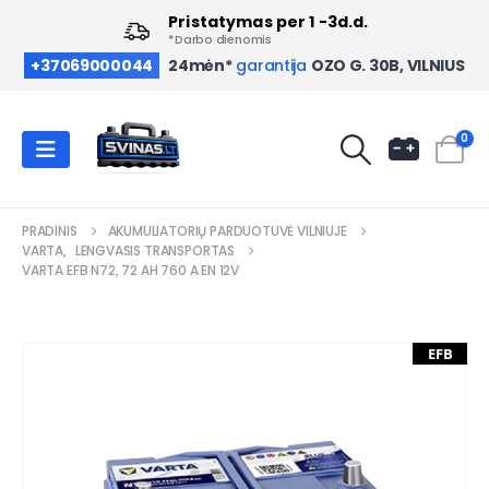
Pristatymas per 1 -3d.d.
*Darbo dienomis
OZO G. 30B, VILNIUS
+37069000044
24mėn*
garantija
0
PRADINIS
AKUMULIATORIŲ PARDUOTUVĖ VILNIUJE
VARTA
,
LENGVASIS TRANSPORTAS
VARTA EFB N72, 72 AH 760 A EN 12V
EFB