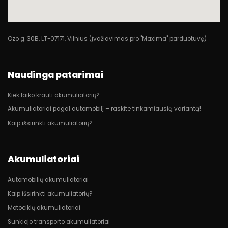
Ozo g. 30B, LT-07171, Vilnius (Įvažiavimas pro "Maxima" parduotuvę)
Naudinga patarimai
Kiek laiko krauti akumuliatorių?
Akumuliatoriai pagal automobilį – raskite tinkamiausią variantą!
Kaip išsirinkti akumuliatorių?
Akumuliatoriai
Automobilių akumuliatoriai
Kaip išsirinkti akumuliatorių?
Motociklų akumuliatoriai
Sunkiojo transporto akumuliatoriai