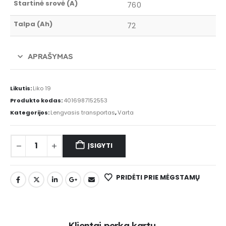
Startinė srovė (A)
760
Talpa (Ah)
72
APRAŠYMAS
Likutis:
Liko 19
Produkto kodas:
4016987152553
Kategorijos:
Lengvasis transportas
,
Varta
ĮSIGYTI
PRIDĖTI PRIE MĖGSTAMŲ
K
l
i
e
n
t
a
i
p
e
r
k
a
k
a
r
t
u