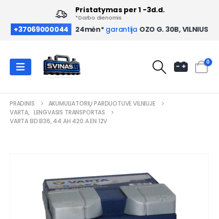
Pristatymas per 1 -3d.d.
*Darbo dienomis
OZO G. 30B, VILNIUS
+37069000044
24mėn*
garantija
0
PRADINIS
AKUMULIATORIŲ PARDUOTUVĖ VILNIUJE
VARTA
,
LENGVASIS TRANSPORTAS
VARTA BD B36, 44 AH 420 A EN 12V