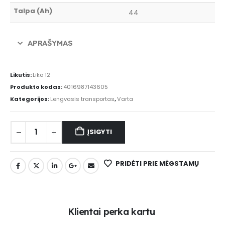
Talpa (Ah)
44
APRAŠYMAS
Likutis:
Liko 12
Produkto kodas:
4016987143605
Kategorijos:
Lengvasis transportas
,
Varta
ĮSIGYTI
PRIDĖTI PRIE MĖGSTAMŲ
K
l
i
e
n
t
a
i
p
e
r
k
a
k
a
r
t
u