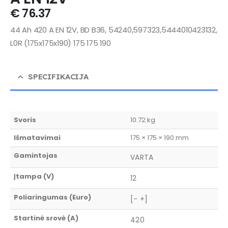
€
76.37
44 Ah 420 A EN 12V, BD B36, 54240,597323,5444010423132,
L0R (175x175x190) 175 175 190
SPECIFIKACIJA
Svoris
10.72 kg
Išmatavimai
175 × 175 × 190 mm
Gamintojas
VARTA
Įtampa (V)
12
Poliaringumas (Euro)
[- +]
Startinė srovė (A)
420