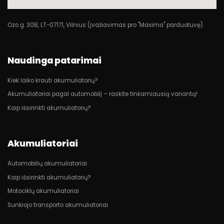
Ozo g. 30B, LT-07171, Vilnius (Įvažiavimas pro "Maxima" parduotuvę)
Naudinga patarimai
Kiek laiko krauti akumuliatorių?
Akumuliatoriai pagal automobilį – raskite tinkamiausią variantą!
Kaip išsirinkti akumuliatorių?
Akumuliatoriai
Automobilių akumuliatoriai
Kaip išsirinkti akumuliatorių?
Motociklų akumuliatoriai
Sunkiojo transporto akumuliatoriai