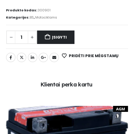
Produkto kodas:
300901
Kategorijos:
BS
,
Motociklams
ĮSIGYTI
PRIDĖTI PRIE MĖGSTAMŲ
K
l
i
e
n
t
a
i
p
e
r
k
a
k
a
r
t
u
AGM