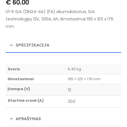
€
60.00
U1-9 SLA (12N24-4A) (FA) akumuliatorius, SLA
technologija, 12V, 300A, Ah, Išmatavimai 195 x 125 x 176
mm
SPECIFIKACIJA
Svoris
6.45 kg
Išmatavimai
195 × 125 × 176 mm
Įtampa (V)
12
Startinė srovė (A)
300
APRAŠYMAS