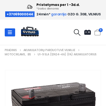
Pristatymas per 1 -3d.d.
*Darbo dienomis
OZO G. 30B, VILNIUS
+37069000044
24mėn*
garantija
0
PRADINIS
AKUMULIATORIŲ PARDUOTUVĖ VILNIUJE
MOTOCIKLAMS
,
BS
U1-9 SLA (12N24-4A) (FA) AKUMULIATORIUS