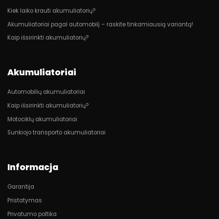
Kiek laiko krauti akumuliatorių?
Akumuliatoriai pagal automobilį – raskite tinkamiausią variantą!
Kaip išsirinkti akumuliatorių?
Akumuliatoriai
Automobilių akumuliatoriai
Kaip išsirinkti akumuliatorių?
Motociklų akumuliatoriai
Sunkiojo transporto akumuliatoriai
Informacja
Garantija
Pristatymas
Privatumo poltika