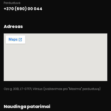
Parduotuvė
+370 (690) 00 044
Adresas
Ozo g. 30B, LT-07171, Vilnius (Įvažiavimas pro "Maxima" parduotuvę)
Naudinga patarimai