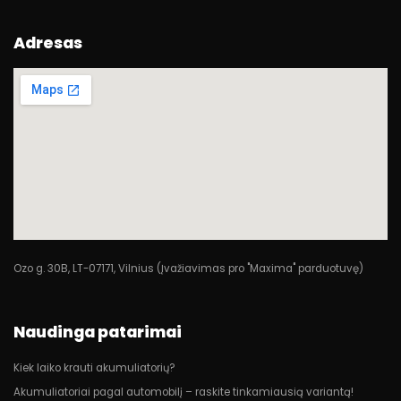
Adresas
Ozo g. 30B, LT-07171, Vilnius (Įvažiavimas pro "Maxima" parduotuvę)
Naudinga patarimai
Kiek laiko krauti akumuliatorių?
Akumuliatoriai pagal automobilį – raskite tinkamiausią variantą!