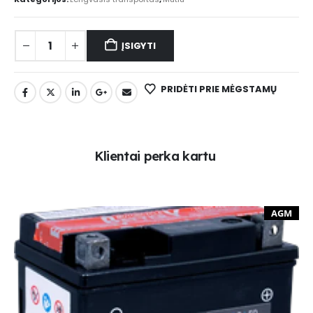
ĮSIGYTI
PRIDĖTI PRIE MĖGSTAMŲ
K
l
i
e
n
t
a
i
p
e
r
k
a
k
a
r
t
u
AGM