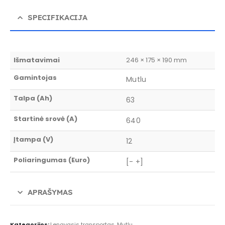
SPECIFIKACIJA
Išmatavimai
246 × 175 × 190 mm
Gamintojas
Mutlu
Talpa (Ah)
63
Startinė srovė (A)
640
Įtampa (V)
12
Poliaringumas (Euro)
[- +]
APRAŠYMAS
Kategorijos:
Lengvasis transportas
,
Mutlu