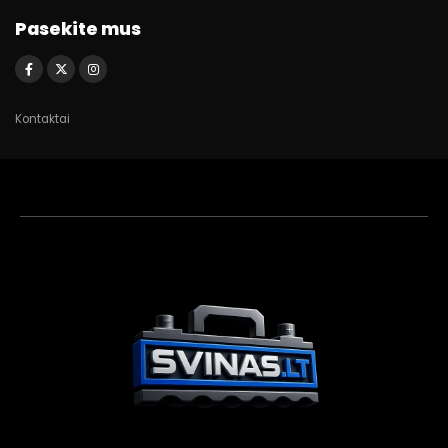
Pasekite mus
Kontaktai
Akumuliatorių
asistentas
Aktyvus dabar