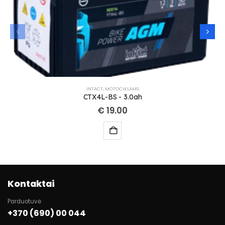
INTACT
,
MOTOCIKLAMS
CTX4L-BS - 3.0ah
€
19.00
Kontaktai
Parduotuvė
+370 (690) 00 044