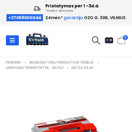
Pristatymas per 1 -3d.d.
*Darbo dienomis
OZO G. 30B, VILNIUS
+37069000044
24mėn*
garantija
0
PRADINIS
AKUMULIATORIŲ PARDUOTUVĖ VILNIUJE
LENGVASIS TRANSPORTAS
,
MUTLU
MUTLU 63 AH