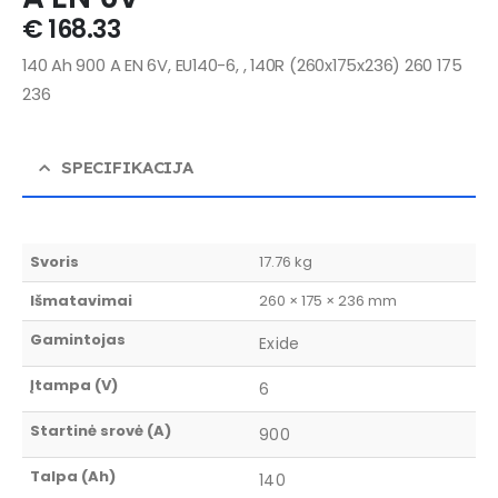
€
168.33
140 Ah 900 A EN 6V, EU140-6, , 140R (260x175x236) 260 175
236
SPECIFIKACIJA
Svoris
17.76 kg
Išmatavimai
260 × 175 × 236 mm
Gamintojas
Exide
Įtampa (V)
6
Startinė srovė (A)
900
Talpa (Ah)
140