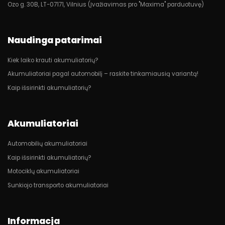
Ozo g. 30B, LT-07171, Vilnius (Įvažiavimas pro "Maxima" parduotuvę)
Naudinga patarimai
Kiek laiko krauti akumuliatorių?
Akumuliatoriai pagal automobilį – raskite tinkamiausią variantą!
Kaip išsirinkti akumuliatorių?
Akumuliatoriai
Automobilių akumuliatoriai
Kaip išsirinkti akumuliatorių?
Motociklų akumuliatoriai
Sunkiojo transporto akumuliatoriai
Informacja