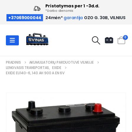
Pristatymas per 1 -3d.d.
*Darbo dienomis
OZO G. 30B, VILNIUS
+37069000044
24mėn*
garantija
0
PRADINIS
AKUMULIATORIŲ PARDUOTUVĖ VILNIUJE
LENGVASIS TRANSPORTAS
,
EXIDE
EXIDE EU140-6, 140 AH 900 A EN 6V