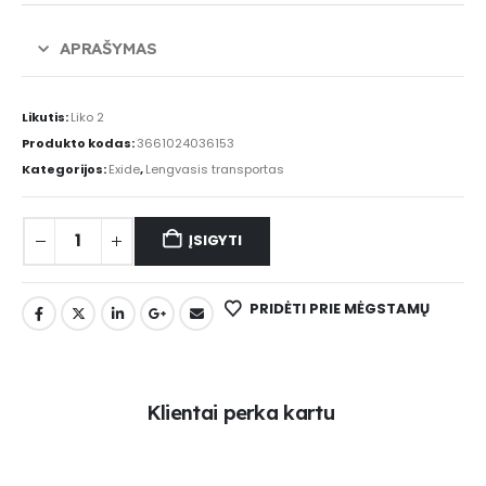
APRAŠYMAS
Likutis:
Liko 2
Produkto kodas:
3661024036153
Kategorijos:
Exide
,
Lengvasis transportas
ĮSIGYTI
PRIDĖTI PRIE MĖGSTAMŲ
K
l
i
e
n
t
a
i
p
e
r
k
a
k
a
r
t
u