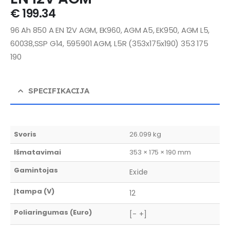
€
199.34
96 Ah 850 A EN 12V AGM, EK960, AGM A5, EK950, AGM L5,
60038,SSP G14, 595901 AGM, L5R (353x175x190) 353 175
190
SPECIFIKACIJA
Svoris
26.099 kg
Išmatavimai
353 × 175 × 190 mm
Gamintojas
Exide
Įtampa (V)
12
Poliaringumas (Euro)
[- +]