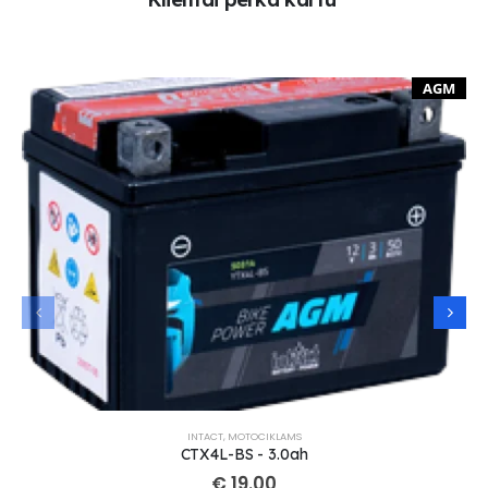
AGM
INTACT
,
MOTOCIKLAMS
CTX4L-BS - 3.0ah
€
19.00