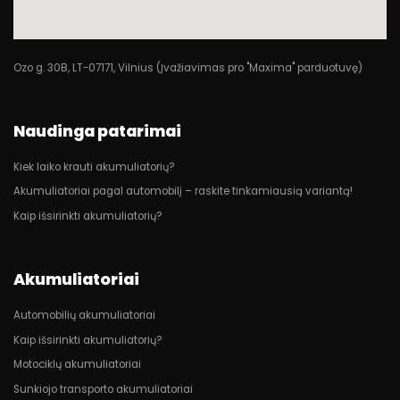
Ozo g. 30B, LT-07171, Vilnius (Įvažiavimas pro "Maxima" parduotuvę)
Naudinga patarimai
Kiek laiko krauti akumuliatorių?
Akumuliatoriai pagal automobilį – raskite tinkamiausią variantą!
Kaip išsirinkti akumuliatorių?
Akumuliatoriai
Automobilių akumuliatoriai
Kaip išsirinkti akumuliatorių?
Motociklų akumuliatoriai
Sunkiojo transporto akumuliatoriai