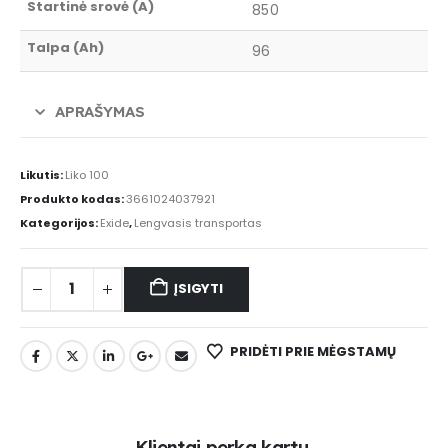
Startinė srovė (A)
850
Talpa (Ah)
96
APRAŠYMAS
Likutis:
Liko 100
Produkto kodas:
3661024037921
Kategorijos:
Exide
,
Lengvasis transportas
ĮSIGYTI
PRIDĖTI PRIE MĖGSTAMŲ
K
l
i
e
n
t
a
i
p
e
r
k
a
k
a
r
t
u