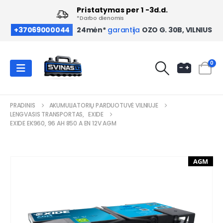
Pristatymas per 1 -3d.d.
*Darbo dienomis
OZO G. 30B, VILNIUS
+37069000044
24mėn*
garantija
0
PRADINIS
AKUMULIATORIŲ PARDUOTUVĖ VILNIUJE
LENGVASIS TRANSPORTAS
,
EXIDE
EXIDE EK960, 96 AH 850 A EN 12V AGM
AGM