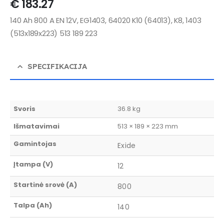
€
183.27
140 Ah 800 A EN 12V, EG1403, 64020 K10 (64013), K8, 1403
(513x189x223) 513 189 223
SPECIFIKACIJA
Svoris
36.8 kg
Išmatavimai
513 × 189 × 223 mm
Gamintojas
Exide
Įtampa (V)
12
Startinė srovė (A)
800
Talpa (Ah)
140