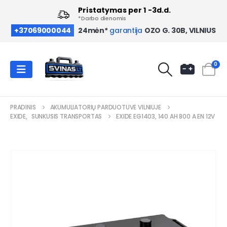
Pristatymas per 1 -3d.d.
*Darbo dienomis
OZO G. 30B, VILNIUS
+37069000044
24mėn*
garantija
0
PRADINIS
AKUMULIATORIŲ PARDUOTUVĖ VILNIUJE
EXIDE
,
SUNKUSIS TRANSPORTAS
EXIDE EG1403, 140 AH 800 A EN 12V