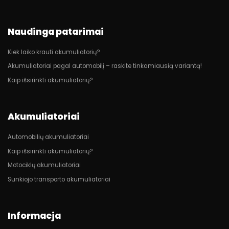
Naudinga patarimai
Kiek laiko krauti akumuliatorių?
Akumuliatoriai pagal automobilį – raskite tinkamiausią variantą!
Kaip išsirinkti akumuliatorių?
Akumuliatoriai
Automobilių akumuliatoriai
Kaip išsirinkti akumuliatorių?
Motociklų akumuliatoriai
Sunkiojo transporto akumuliatoriai
Informacja