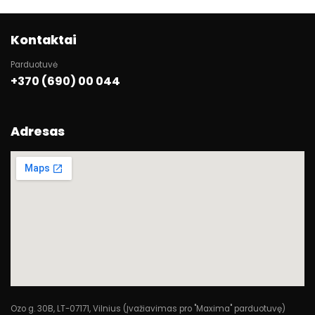
Kontaktai
Parduotuvė
+370 (690) 00 044
Adresas
Ozo g. 30B, LT-07171, Vilnius (Įvažiavimas pro "Maxima" parduotuvę)