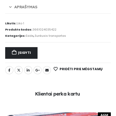
APRAŠYMAS
Likutis:
Liko 1
Produkto kodas:
3661024035422
Kategorijos:
Exide
,
Sunkusis transportas
ĮSIGYTI
PRIDĖTI PRIE MĖGSTAMŲ
K
l
i
e
n
t
a
i
p
e
r
k
a
k
a
r
t
u
AGM