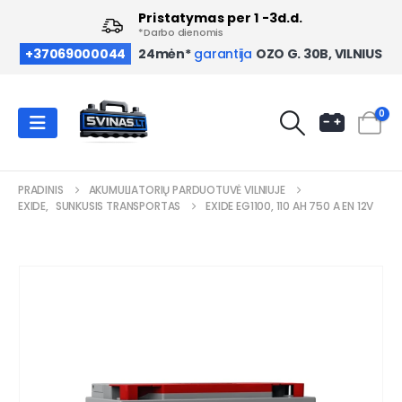
Pristatymas per 1 -3d.d.
*Darbo dienomis
OZO G. 30B, VILNIUS
+37069000044
24mėn*
garantija
0
PRADINIS
AKUMULIATORIŲ PARDUOTUVĖ VILNIUJE
EXIDE
,
SUNKUSIS TRANSPORTAS
EXIDE EG1100, 110 AH 750 A EN 12V