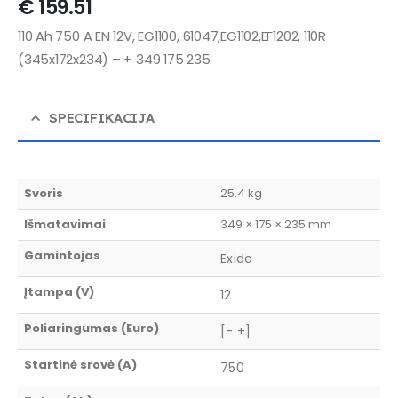
€
159.51
110 Ah 750 A EN 12V, EG1100, 61047,EG1102,EF1202, 110R
(345x172x234) – + 349 175 235
SPECIFIKACIJA
Svoris
25.4 kg
Išmatavimai
349 × 175 × 235 mm
Gamintojas
Exide
Įtampa (V)
12
Poliaringumas (Euro)
[- +]
Startinė srovė (A)
750