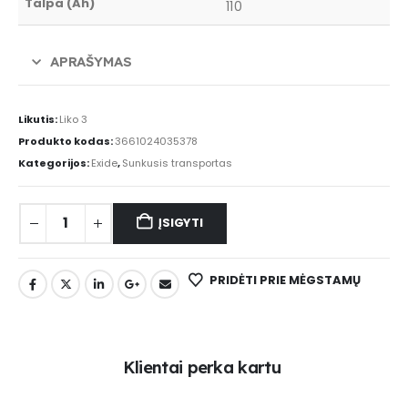
Talpa (Ah)
110
APRAŠYMAS
Likutis:
Liko 3
Produkto kodas:
3661024035378
Kategorijos:
Exide
,
Sunkusis transportas
ĮSIGYTI
PRIDĖTI PRIE MĖGSTAMŲ
K
l
i
e
n
t
a
i
p
e
r
k
a
k
a
r
t
u