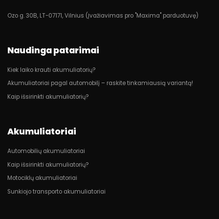
Ozo g. 30B, LT-07171, Vilnius (Įvažiavimas pro "Maxima" parduotuvę)
Naudinga patarimai
Kiek laiko krauti akumuliatorių?
Akumuliatoriai pagal automobilį – raskite tinkamiausią variantą!
Kaip išsirinkti akumuliatorių?
Akumuliatoriai
Automobilių akumuliatoriai
Kaip išsirinkti akumuliatorių?
Motociklų akumuliatoriai
Sunkiojo transporto akumuliatoriai