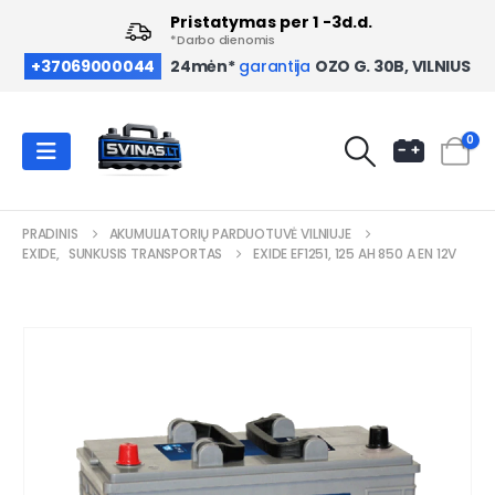
Pristatymas per 1 -3d.d.
*Darbo dienomis
OZO G. 30B, VILNIUS
+37069000044
24mėn*
garantija
0
PRADINIS
AKUMULIATORIŲ PARDUOTUVĖ VILNIUJE
EXIDE
,
SUNKUSIS TRANSPORTAS
EXIDE EF1251, 125 AH 850 A EN 12V