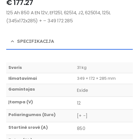
€
177.27
125 Ah 850 A EN 12V, EF1251, 62514, J2, 625014, 125L
(345x172x285) + – 349 172 285
SPECIFIKACIJA
Svoris
31 kg
Išmatavimai
349 × 172 × 285 mm
Gamintojas
Exide
Įtampa (V)
12
Poliaringumas (Euro)
[+ -]
Startinė srovė (A)
850