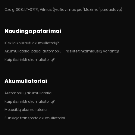
Ozo g. 30B, LT-07171, Vilnius (Įvažiavimas pro "Maxima" parduotuvę)
Naudinga patarimai
Kiek laiko krauti akumuliatorių?
Akumuliatoriai pagal automobilį – raskite tinkamiausią variantą!
Kaip išsirinkti akumuliatorių?
Akumuliatoriai
Automobilių akumuliatoriai
Kaip išsirinkti akumuliatorių?
Motociklų akumuliatoriai
Sunkiojo transporto akumuliatoriai