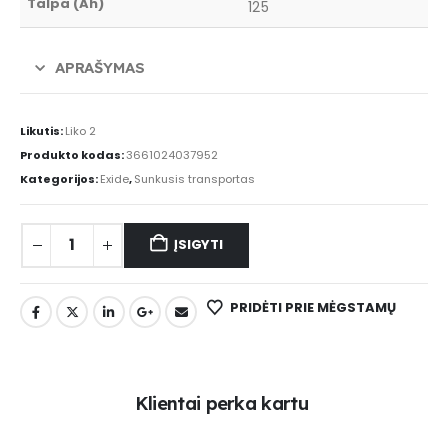
Talpa (Ah)
125
APRAŠYMAS
Likutis:
Liko 2
Produkto kodas:
3661024037952
Kategorijos:
Exide
,
Sunkusis transportas
ĮSIGYTI
PRIDĖTI PRIE MĖGSTAMŲ
K
l
i
e
n
t
a
i
p
e
r
k
a
k
a
r
t
u