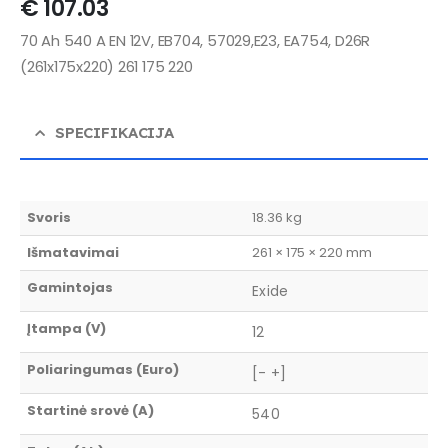
€
107.03
70 Ah 540 A EN 12V, EB704, 57029,E23, EA754, D26R
(261x175x220) 261 175 220
SPECIFIKACIJA
Svoris
18.36 kg
Išmatavimai
261 × 175 × 220 mm
Gamintojas
Exide
Įtampa (V)
12
Poliaringumas (Euro)
[- +]
Startinė srovė (A)
540