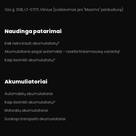
Ozo g. 30B, LT-07171, Vilnius (Įvažiavimas pro "Maxima" parduotuvę)
Naudinga patarimai
Kiek laiko krauti akumuliatorių?
Akumuliatoriai pagal automobilį – raskite tinkamiausią variantą!
Kaip išsirinkti akumuliatorių?
Akumuliatoriai
Automobilių akumuliatoriai
Kaip išsirinkti akumuliatorių?
Motociklų akumuliatoriai
Sunkiojo transporto akumuliatoriai