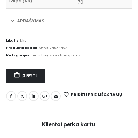
Talpa (Ah)
70
APRAŠYMAS
Likutis:
Liko 1
Produkto kodas:
3661024034432
Kategorijos:
Exide
,
Lengvasis transportas
ĮSIGYTI
PRIDĖTI PRIE MĖGSTAMŲ
K
l
i
e
n
t
a
i
p
e
r
k
a
k
a
r
t
u