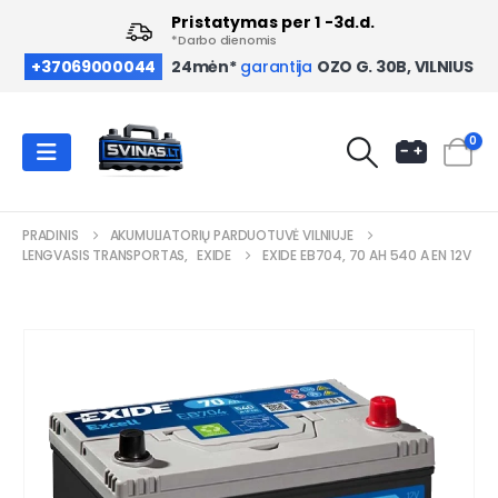
Pristatymas per 1 -3d.d.
*Darbo dienomis
OZO G. 30B, VILNIUS
+37069000044
24mėn*
garantija
0
PRADINIS
AKUMULIATORIŲ PARDUOTUVĖ VILNIUJE
LENGVASIS TRANSPORTAS
,
EXIDE
EXIDE EB704, 70 AH 540 A EN 12V