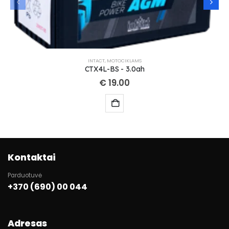
INTACT
,
MOTOCIKLAMS
CTX4L-BS - 3.0ah
€
19.00
Kontaktai
Parduotuvė
+370 (690) 00 044
Adresas