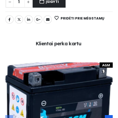
ĮSIGYTI
PRIDĖTI PRIE MĖGSTAMŲ
K
l
i
e
n
t
a
i
p
e
r
k
a
k
a
r
t
u
AGM