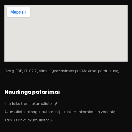
Ozo g. 30B, LT-07171, Vilnius (Įvažiavimas pro "Maxima" parduotuvę)
Naudinga patarimai
Kiek laiko krauti akumuliatorių?
Akumuliatoriai pagal automobilį – raskite tinkamiausią variantą!
Kaip išsirinkti akumuliatorių?