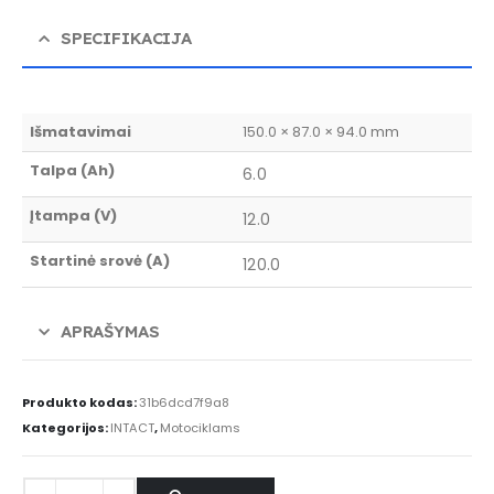
SPECIFIKACIJA
Išmatavimai
150.0 × 87.0 × 94.0 mm
Talpa (Ah)
6.0
Įtampa (V)
12.0
Startinė srovė (A)
120.0
APRAŠYMAS
Produkto kodas:
31b6dcd7f9a8
Kategorijos:
INTACT
,
Motociklams