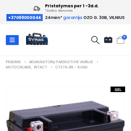
Pristatymas per 1 -3d.d.
*Darbo dienomis
OZO G. 30B, VILNIUS
+37069000044
24mėn*
garantija
0
PRADINIS
AKUMULIATORIŲ PARDUOTUVĖ VILNIUJE
MOTOCIKLAMS
,
INTACT
CTX7A-BS – 6.0AH
GEL