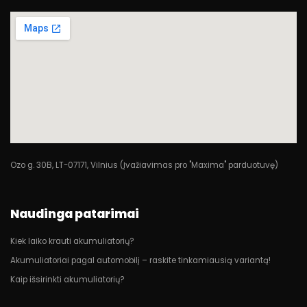
Ozo g. 30B, LT-07171, Vilnius (Įvažiavimas pro "Maxima" parduotuvę)
Naudinga patarimai
Kiek laiko krauti akumuliatorių?
Akumuliatoriai pagal automobilį – raskite tinkamiausią variantą!
Kaip išsirinkti akumuliatorių?