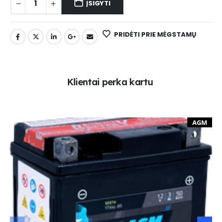
ĮSIGYTI
PRIDĖTI PRIE MĖGSTAMŲ
K
l
i
e
n
t
a
i
p
e
r
k
a
k
a
r
t
u
AGM