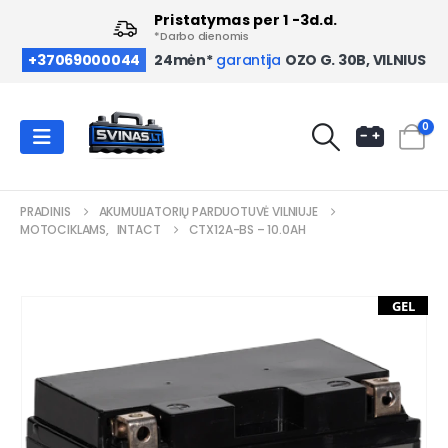
Pristatymas per 1 -3d.d.
*Darbo dienomis
OZO G. 30B, VILNIUS
+37069000044
24mėn*
garantija
0
PRADINIS
AKUMULIATORIŲ PARDUOTUVĖ VILNIUJE
MOTOCIKLAMS
,
INTACT
CTX12A-BS – 10.0AH
GEL