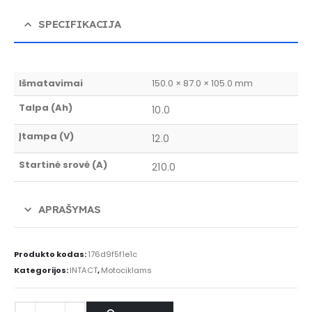
SPECIFIKACIJA
Išmatavimai
150.0 × 87.0 × 105.0 mm
Talpa (Ah)
10.0
Įtampa (V)
12.0
Startinė srovė (A)
210.0
APRAŠYMAS
Produkto kodas:
176d9f5f1e1c
Kategorijos:
INTACT
,
Motociklams