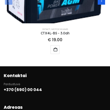
INTACT
,
MOTOCIKLAMS
CTX4L-BS - 3.0ah
€
19.00
Kontaktai
Parduotuvė
+370 (690) 00 044
Adresas