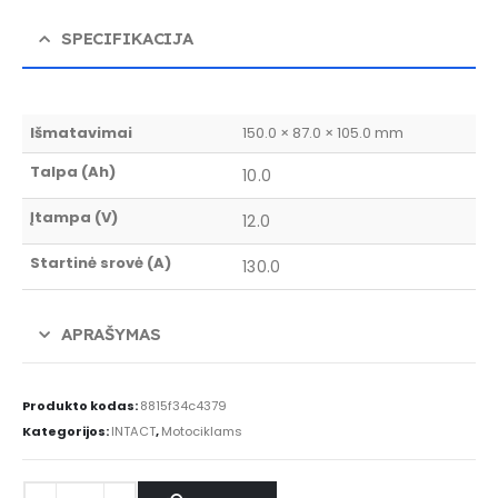
SPECIFIKACIJA
Išmatavimai
150.0 × 87.0 × 105.0 mm
Talpa (Ah)
10.0
Įtampa (V)
12.0
Startinė srovė (A)
130.0
APRAŠYMAS
Produkto kodas:
8815f34c4379
Kategorijos:
INTACT
,
Motociklams