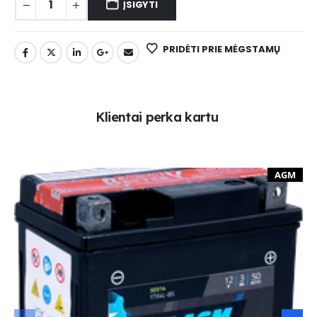
ĮSIGYTI
PRIDĖTI PRIE MĖGSTAMŲ
K
l
i
e
n
t
a
i
p
e
r
k
a
k
a
r
t
u
AGM