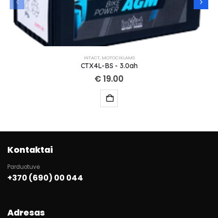
INTACT
,
MOTOCIKLAMS
CTX4L-BS - 3.0ah
€
19.00
Kontaktai
Parduotuvė
+370 (690) 00 044
Adresas