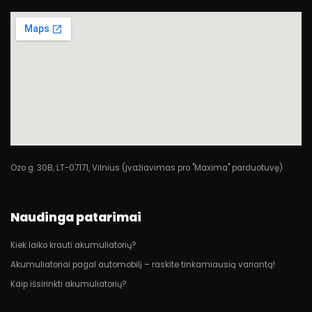
Ozo g. 30B, LT-07171, Vilnius (Įvažiavimas pro "Maxima" parduotuvę)
Naudinga patarimai
Kiek laiko krauti akumuliatorių?
Akumuliatoriai pagal automobilį – raskite tinkamiausią variantą!
Kaip išsirinkti akumuliatorių?