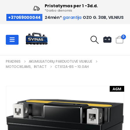
Pristatymas per 1 -3d.d.
*Darbo dienomis
OZO G. 30B, VILNIUS
+37069000044
24mėn*
garantija
0
PRADINIS
AKUMULIATORIŲ PARDUOTUVĖ VILNIUJE
MOTOCIKLAMS
,
INTACT
CTX12A-BS – 10.0AH
AGM