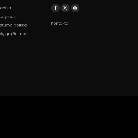
antija
statymas
Kontaktai
vatumo poltika
kių grąžinimas