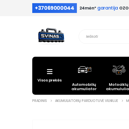
+37069000044
garantija
OZO 
24mėn*
Visos prekės
Automobilių
Motociklų
akumuliatoriai
akumululia
PRADINIS
AKUMULIATORIŲ PARDUOTUVĖ VILNIUJE
M