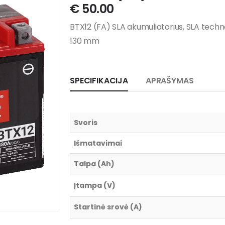
€
50.00
BTX12 (FA) SLA akumuliatorius, SLA technol
130 mm
SPECIFIKACIJA
APRAŠYMAS
Svoris
Išmatavimai
Talpa (Ah)
Įtampa (V)
Startinė srovė (A)