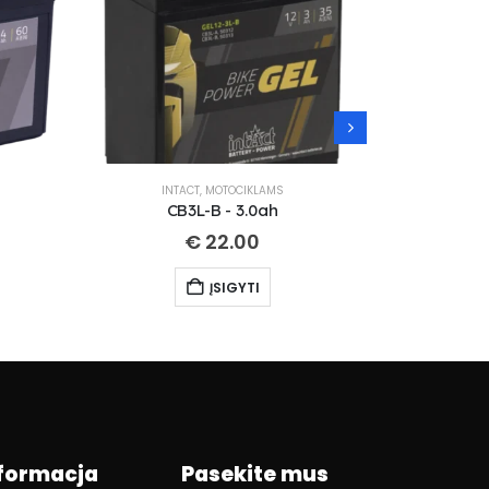
INTACT
,
MOTOCIKLAMS
IN
CB3L-B - 3.0ah
CT
€
22.00
ĮSIGYTI
formacja
Pasekite mus