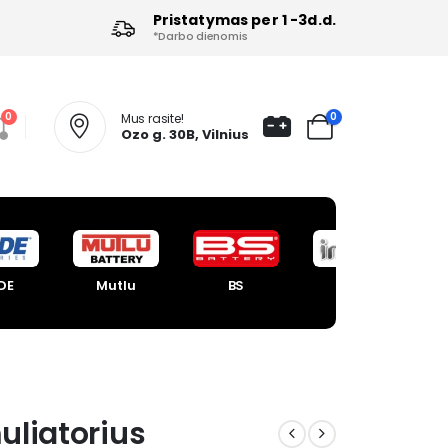
Pristatymas per 1 -3d.d.
*Darbo dienomis
0
0
Mus rasite!
Ozo g. 30B, Vilnius
DE
Mutlu
BS
Intact
uliatorius