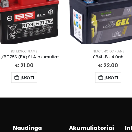
BS
,
MOTOCIKLAMS
INTACT
,
MOTOCIKLAMS
BTX4L+/BTZ5S (FA) SLA akumuliatorius
CB4L-B - 4.0ah
€
21.00
€
22.00
ĮSIGYTI
ĮSIGYTI
Naudinga
Akumuliatoriai
In