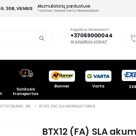
Akumuliatorių parduotuvė
G. 30B, VILNIUS
*VISOMS TRANSPORTO PRIEMONĖMS
Pagalbos išsirenkant?
+37069000044
ar pagalbos online?
Banner
Varta
EXI
Sunkusis
toriai
transportas
OTOCIKLAMS
,
BS
BTX12 (FA) SLA AKUMULIATORIUS
BTX12 (FA) SLA akum