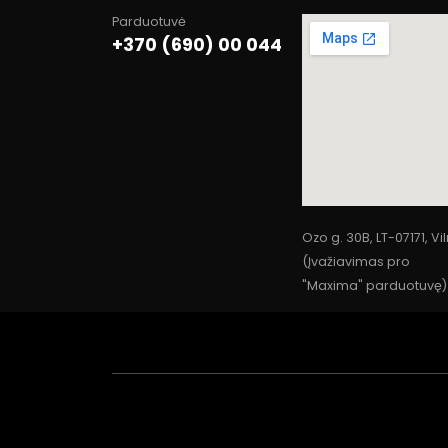
Parduotuvė
+370 (690) 00 044
Ozo g. 30B, LT-07171, Vi
(Įvažiavimas pro
"Maxima" parduotuvę)