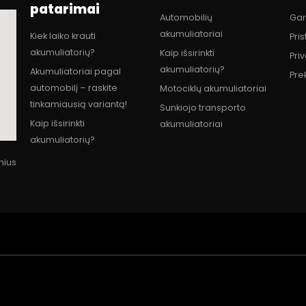
patarimai
Automobilių
Gar
akumuliatoriai
Kiek laiko krauti
Pri
akumuliatorių?
Kaip išsirinkti
Pri
akumuliatorių?
Akumuliatoriai pagal
Pre
automobilį – raskite
Motociklų akumuliatoriai
tinkamiausią variantą!
Sunkiojo transporto
Kaip išsirinkti
akumuliatoriai
akumuliatorių?
lnius