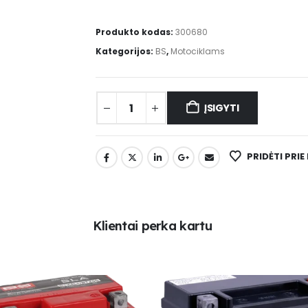
Produkto kodas:
300680
Kategorijos:
BS
,
Motociklams
ĮSIGYTI
PRIDĖTI PRI
K
l
i
e
n
t
a
i
p
e
r
k
a
k
a
r
t
u