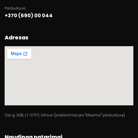
Parduotuvė
+370 (690) 00 044
Adresas
Ozo g. 30B, LT-07171, Vilnius (Įvažiavimas pro "Maxima" parduotuvę)
Naudinga patarimai