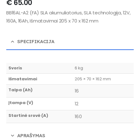
€
65.00
BB16AL-A2 (FA) SLA akumuliatorius, SLA technologija, 12V,
160A, 16Ah, Išmatavimai 205 x 70 x 162 mm
SPECIFIKACIJA
Svoris
6 kg
Išmatavimai
205 × 70 × 162 mm
Talpa (Ah)
16
Įtampa (V)
12
Startinė srovė (A)
160
APRAŠYMAS