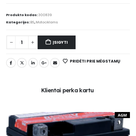
Produkto kodas:
300839
Kategorijos:
BS
,
Motociklams
ĮSIGYTI
PRIDĖTI PRIE MĖGSTAMŲ
K
l
i
e
n
t
a
i
p
e
r
k
a
k
a
r
t
u
AGM