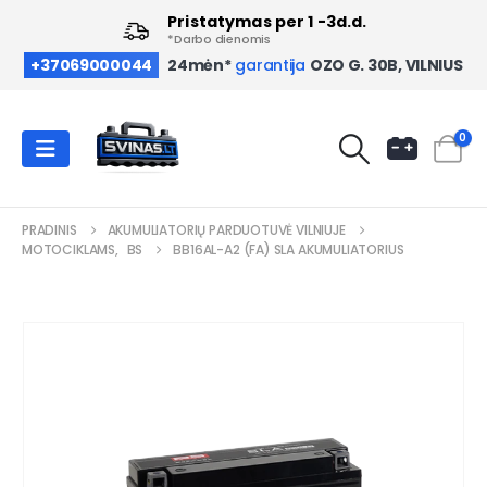
Pristatymas per 1 -3d.d.
*Darbo dienomis
OZO G. 30B, VILNIUS
+37069000044
24mėn*
garantija
0
PRADINIS
AKUMULIATORIŲ PARDUOTUVĖ VILNIUJE
MOTOCIKLAMS
,
BS
BB16AL-A2 (FA) SLA AKUMULIATORIUS