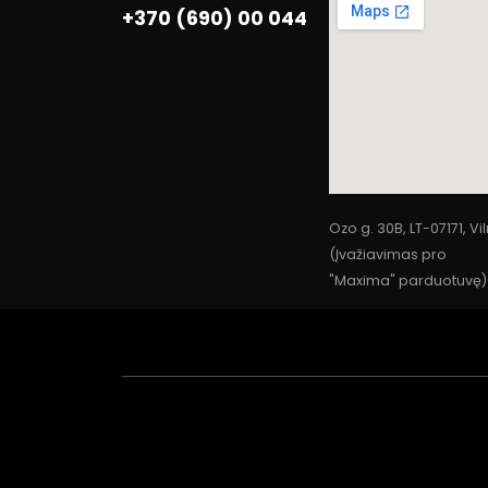
+370 (690) 00 044
Ozo g. 30B, LT-07171, Vi
(Įvažiavimas pro
"Maxima" parduotuvę)