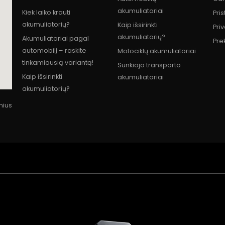
akumuliatoriai
Kiek laiko krauti
Pri
akumuliatorių?
Kaip išsirinkti
Pri
akumuliatorių?
Akumuliatoriai pagal
Pre
automobilį – raskite
Motociklų akumuliatoriai
tinkamiausią variantą!
Sunkiojo transporto
Kaip išsirinkti
akumuliatoriai
akumuliatorių?
lnius