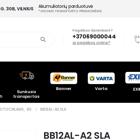
Akumuliatorių parduotuvė
G. 30B, VILNIUS
*VISOMS TRANSPORTO PRIEMONĖMS
Pagalbos išsirenkant?
+37069000044
ar pagalbos online?
Banner
Varta
EXI
Sunkusis
toriai
transportas
OTOCIKLAMS
,
BS
BB12AL-A2 SLA
BB12AL-A2 SLA