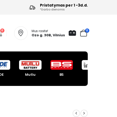
Pristatymas per 1 -3d.d.
*Darbo dienomis
0
0
Mus rasite!
Ozo g. 30B, Vilnius
DE
Mutlu
BS
Intact