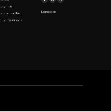
statymas
Kontaktai
vatumo poltika
kių grąžinimas