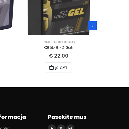
INTACT
,
MOTOCIKLAMS
IN
CB3L-B - 3.0ah
CT
€
22.00
ĮSIGYTI
formacja
Pasekite mus
antija