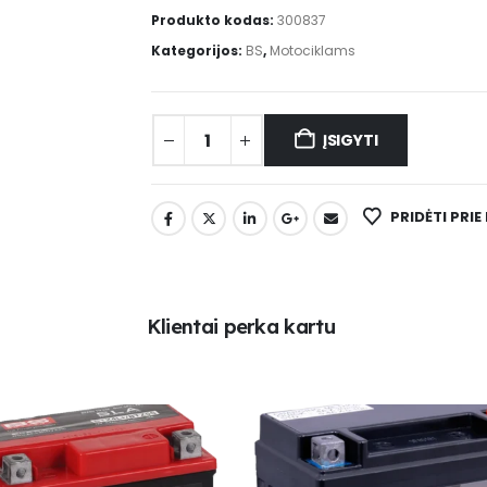
Produkto kodas:
300837
Kategorijos:
BS
,
Motociklams
ĮSIGYTI
PRIDĖTI PRI
K
l
i
e
n
t
a
i
p
e
r
k
a
k
a
r
t
u