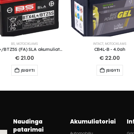
BS
,
MOTOCIKLAMS
INTACT
,
MOTOCIKLAMS
BTX4L+/BTZ5S (FA) SLA akumuliatorius
CB4L-B - 4.0ah
€
21.00
€
22.00
ĮSIGYTI
ĮSIGYTI
Naudinga
Akumuliatoriai
In
patarimai
Automobilių
Gar