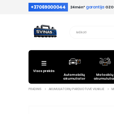
+37069000044
garantija
OZO 
24mėn*
Visos prekės
Automobilių
Motociklų
akumuliatoriai
akumululia
PRADINIS
AKUMULIATORIŲ PARDUOTUVĖ VILNIUJE
M