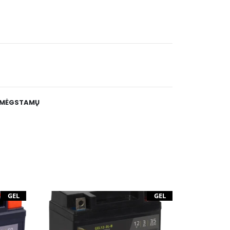
E MĖGSTAMŲ
GEL
GEL