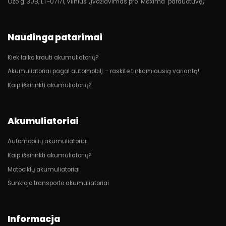
Ozo g. 30B, LT-07171, Vilnius (Įvažiavimas pro "Maxima" parduotuvę)
Naudinga patarimai
Kiek laiko krauti akumuliatorių?
Akumuliatoriai pagal automobilį – raskite tinkamiausią variantą!
Kaip išsirinkti akumuliatorių?
Akumuliatoriai
Automobilių akumuliatoriai
Kaip išsirinkti akumuliatorių?
Motociklų akumuliatoriai
Sunkiojo transporto akumuliatoriai
Informacja