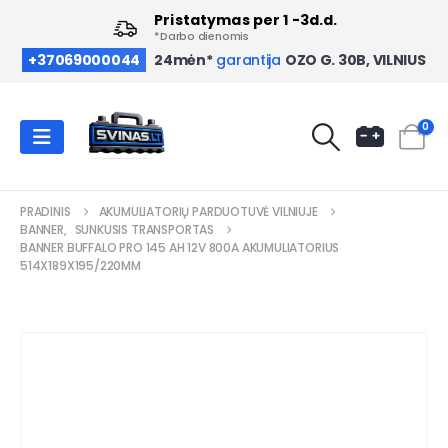
Pristatymas per 1 -3d.d.
*Darbo dienomis
OZO G. 30B, VILNIUS
+37069000044
24mėn*
garantija
0
PRADINIS
AKUMULIATORIŲ PARDUOTUVĖ VILNIUJE
BANNER
,
SUNKUSIS TRANSPORTAS
BANNER BUFFALO PRO 145 AH 12V 800A AKUMULIATORIUS
514X189X195/220MM