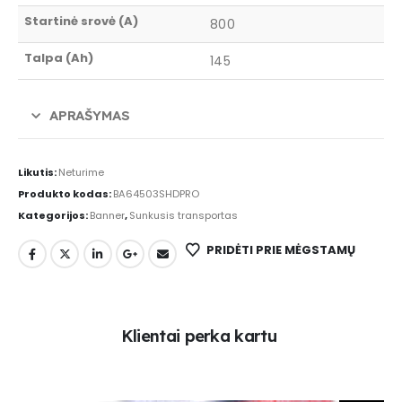
Startinė srovė (A)
800
Talpa (Ah)
145
APRAŠYMAS
Likutis:
Neturime
Produkto kodas:
BA64503SHDPRO
Kategorijos:
Banner
,
Sunkusis transportas
PRIDĖTI PRIE MĖGSTAMŲ
K
l
i
e
n
t
a
i
p
e
r
k
a
k
a
r
t
u