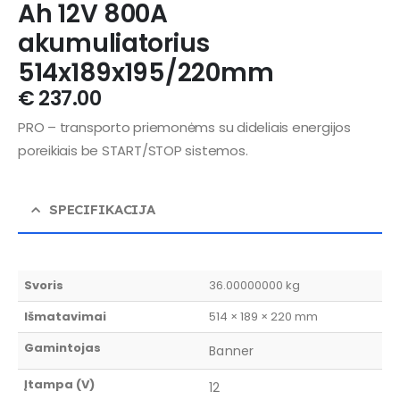
Ah 12V 800A
akumuliatorius
514x189x195/220mm
€
237.00
PRO – transporto priemonėms su dideliais energijos
poreikiais be START/STOP sistemos.
SPECIFIKACIJA
Svoris
36.00000000 kg
Išmatavimai
514 × 189 × 220 mm
Gamintojas
Banner
Įtampa (V)
12