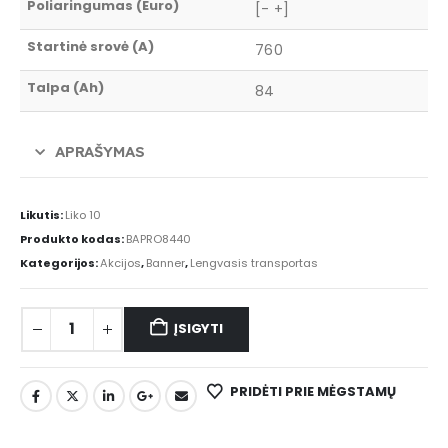
Poliaringumas (Euro)
[- +]
Startinė srovė (A)
760
Talpa (Ah)
84
APRAŠYMAS
Likutis:
Liko 10
Produkto kodas:
BAPRO8440
Kategorijos:
Akcijos
,
Banner
,
Lengvasis transportas
ĮSIGYTI
PRIDĖTI PRIE MĖGSTAMŲ