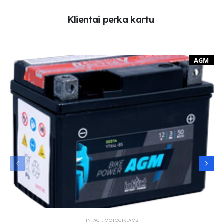
K
l
i
e
n
t
a
i
p
e
r
k
a
k
a
r
t
u
AGM
INTACT
,
MOTOCIKLAMS