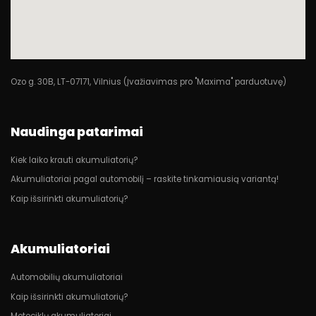
Ozo g. 30B, LT-07171, Vilnius (Įvažiavimas pro "Maxima" parduotuvę)
Naudinga patarimai
Kiek laiko krauti akumuliatorių?
Akumuliatoriai pagal automobilį – raskite tinkamiausią variantą!
Kaip išsirinkti akumuliatorių?
Akumuliatoriai
Automobilių akumuliatoriai
Kaip išsirinkti akumuliatorių?