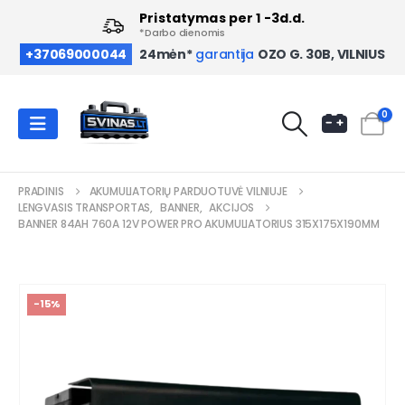
Pristatymas per 1 -3d.d.
*Darbo dienomis
OZO G. 30B, VILNIUS
+37069000044
24mėn*
garantija
0
PRADINIS
AKUMULIATORIŲ PARDUOTUVĖ VILNIUJE
LENGVASIS TRANSPORTAS
,
BANNER
,
AKCIJOS
BANNER 84AH 760A 12V POWER PRO AKUMULIATORIUS 315X175X190MM
-15%