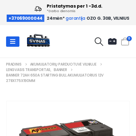
Pristatymas per 1 -3d.d.
*Darbo dienomis
OZO G. 30B, VILNIUS
+37069000044
24mėn*
garantija
0
PRADINIS
AKUMULIATORIŲ PARDUOTUVĖ VILNIUJE
LENGVASIS TRANSPORTAS
,
BANNER
BANNER 72AH 650A STARTING BULL AKUMULIATORIUS 12V
278X175X190MM