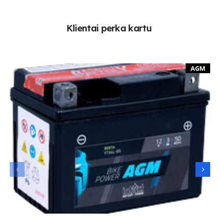
K
l
i
e
n
t
a
i
p
e
r
k
a
k
a
r
t
u
AGM