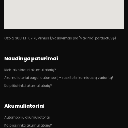
Ozo g. 30B, LT-07171, Vilnius (Įvažiavimas pro "Maxima" parduotuvę)
Naudinga patarimai
Kiek laiko krauti akumuliatorių?
Akumuliatoriai pagal automobilį – raskite tinkamiausią variantą!
Kaip išsirinkti akumuliatorių?
Akumuliatoriai
Automobilių akumuliatoriai
Kaip išsirinkti akumuliatorių?