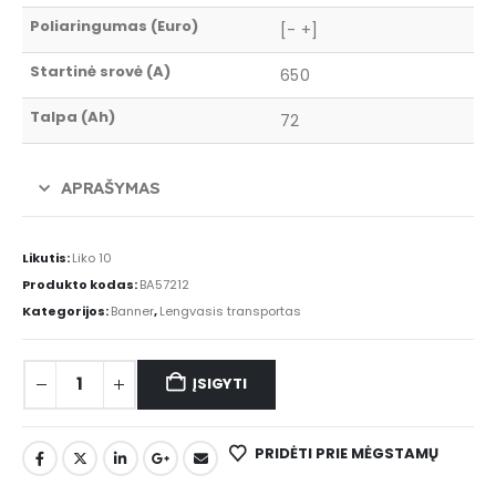
Poliaringumas (Euro)
[- +]
Startinė srovė (A)
650
Talpa (Ah)
72
APRAŠYMAS
Likutis:
Liko 10
Produkto kodas:
BA57212
Kategorijos:
Banner
,
Lengvasis transportas
ĮSIGYTI
PRIDĖTI PRIE MĖGSTAMŲ