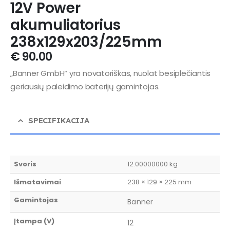
12V Power
akumuliatorius
238x129x203/225mm
€
90.00
„Banner GmbH“ yra novatoriškas, nuolat besiplečiantis
geriausių paleidimo baterijų gamintojas.
SPECIFIKACIJA
Svoris
12.00000000 kg
Išmatavimai
238 × 129 × 225 mm
Gamintojas
Banner
Įtampa (V)
12