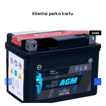
K
l
i
e
n
t
a
i
p
e
r
k
a
k
a
r
t
u
AGM