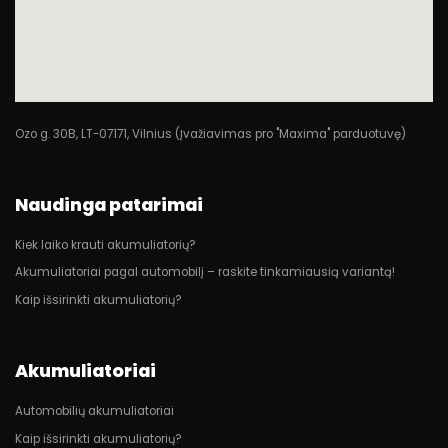
Ozo g. 30B, LT-07171, Vilnius (Įvažiavimas pro "Maxima" parduotuvę)
Naudinga patarimai
Kiek laiko krauti akumuliatorių?
Akumuliatoriai pagal automobilį – raskite tinkamiausią variantą!
Kaip išsirinkti akumuliatorių?
Akumuliatoriai
Automobilių akumuliatoriai
Kaip išsirinkti akumuliatorių?