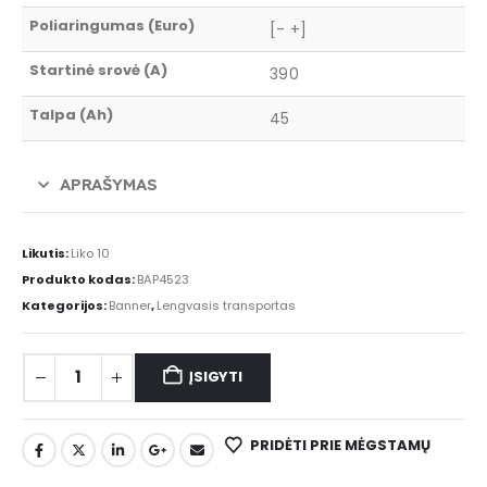
Poliaringumas (Euro)
[- +]
Startinė srovė (A)
390
Talpa (Ah)
45
APRAŠYMAS
Likutis:
Liko 10
Produkto kodas:
BAP4523
Kategorijos:
Banner
,
Lengvasis transportas
ĮSIGYTI
PRIDĖTI PRIE MĖGSTAMŲ