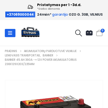
Pristatymas per 1 -3d.d.
*Darbo dienomis
OZO G. 30B, VILNIUS
+37069000044
24mėn*
garantija
0
PRADINIS
AKUMULIATORIŲ PARDUOTUVĖ VILNIUJE
LENGVASIS TRANSPORTAS
,
BANNER
BANNER 45 AH 390A -+ 12V POWER AKUMULIATORIUS
238X129X203/225MM