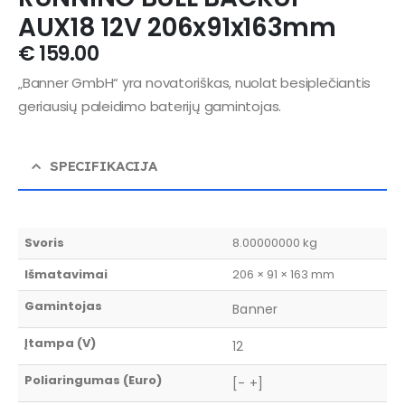
AUX18 12V 206x91x163mm
€
159.00
„Banner GmbH“ yra novatoriškas, nuolat besiplečiantis
geriausių paleidimo baterijų gamintojas.
SPECIFIKACIJA
Svoris
8.00000000 kg
Išmatavimai
206 × 91 × 163 mm
Gamintojas
Banner
Įtampa (V)
12
Poliaringumas (Euro)
[- +]