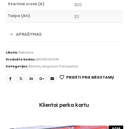
Startinė srovė (A)
300
Talpa (Ah)
20
APRAŠYMAS
Likutis:
Neturime
Produkto kodas:
BA51801AUX18
Kategorijos:
Banner
,
Lengvasis transportas
PRIDĖTI PRIE MĖGSTAMŲ
K
l
i
e
n
t
a
i
p
e
r
k
a
k
a
r
t
u
AGM