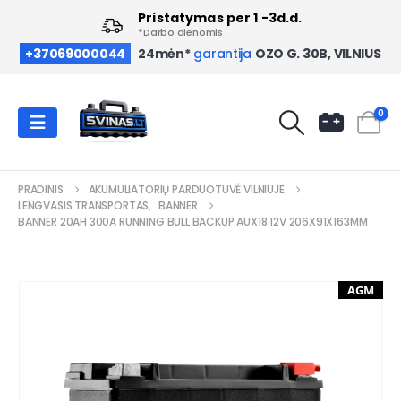
Pristatymas per 1 -3d.d.
*Darbo dienomis
OZO G. 30B, VILNIUS
+37069000044
24mėn*
garantija
0
PRADINIS
AKUMULIATORIŲ PARDUOTUVĖ VILNIUJE
LENGVASIS TRANSPORTAS
,
BANNER
BANNER 20AH 300A RUNNING BULL BACKUP AUX18 12V 206X91X163MM
AGM