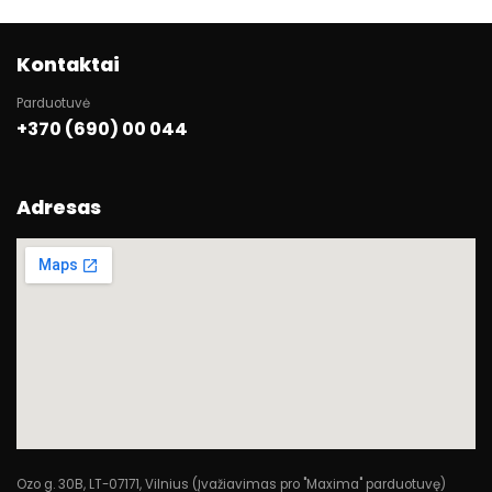
Kontaktai
Parduotuvė
+370 (690) 00 044
Adresas
Ozo g. 30B, LT-07171, Vilnius (Įvažiavimas pro "Maxima" parduotuvę)