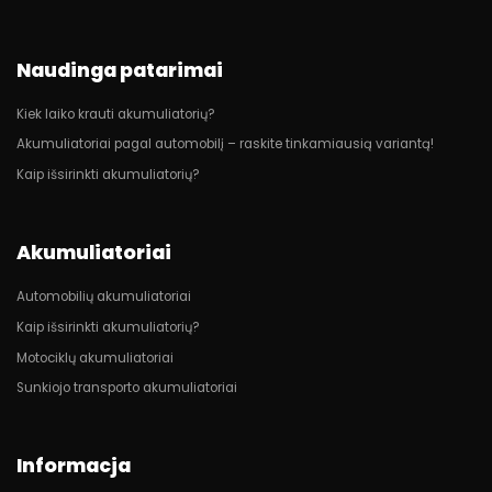
Naudinga patarimai
Kiek laiko krauti akumuliatorių?
Akumuliatoriai pagal automobilį – raskite tinkamiausią variantą!
Kaip išsirinkti akumuliatorių?
Akumuliatoriai
Automobilių akumuliatoriai
Kaip išsirinkti akumuliatorių?
Motociklų akumuliatoriai
Sunkiojo transporto akumuliatoriai
Informacja