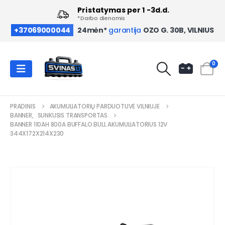
Pristatymas per 1 -3d.d.
*Darbo dienomis
OZO G. 30B, VILNIUS
+37069000044
24mėn*
garantija
0
PRADINIS
AKUMULIATORIŲ PARDUOTUVĖ VILNIUJE
BANNER
,
SUNKUSIS TRANSPORTAS
BANNER 110AH 800A BUFFALO BULL AKUMULIATORIUS 12V
344X172X214X230