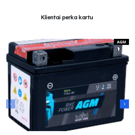
K
l
i
e
n
t
a
i
p
e
r
k
a
k
a
r
t
u
AGM