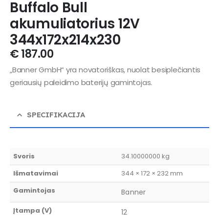
Buffalo Bull
akumuliatorius 12V
344x172x214x230
€
187.00
„Banner GmbH“ yra novatoriškas, nuolat besiplečiantis
geriausių paleidimo baterijų gamintojas.
SPECIFIKACIJA
Svoris
34.10000000 kg
Išmatavimai
344 × 172 × 232 mm
Gamintojas
Banner
Įtampa (V)
12