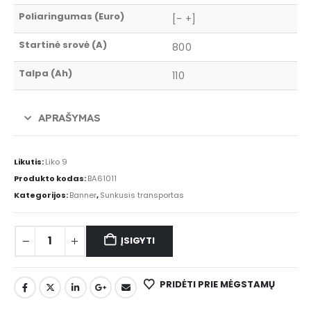
Poliaringumas (Euro)
[- +]
Startinė srovė (A)
800
Talpa (Ah)
110
APRAŠYMAS
Likutis:
Liko 9
Produkto kodas:
BA61011
Kategorijos:
Banner
,
Sunkusis transportas
ĮSIGYTI
PRIDĖTI PRIE MĖGSTAMŲ