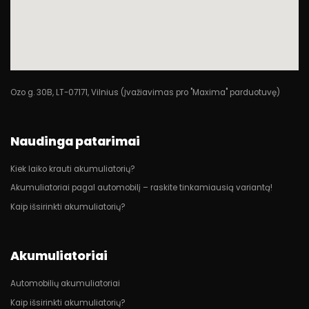
Ozo g. 30B, LT-07171, Vilnius (Įvažiavimas pro "Maxima" parduotuvę)
Naudinga patarimai
Kiek laiko krauti akumuliatorių?
Akumuliatoriai pagal automobilį – raskite tinkamiausią variantą!
Kaip išsirinkti akumuliatorių?
Akumuliatoriai
Automobilių akumuliatoriai
Kaip išsirinkti akumuliatorių?